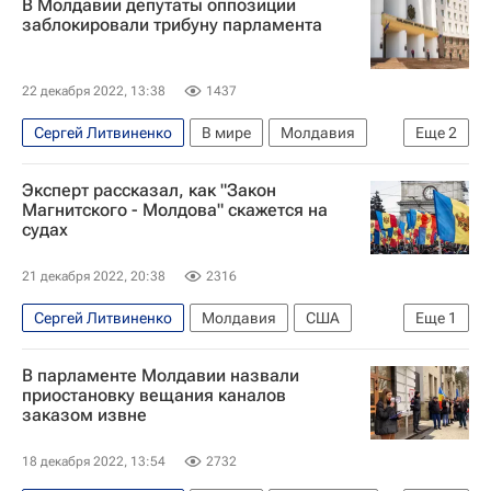
В Молдавии депутаты оппозиции
Россия
заблокировали трибуну парламента
22 декабря 2022, 13:38
1437
Сергей Литвиненко
В мире
Молдавия
Еще
2
Украина
Москва
Эксперт рассказал, как "Закон
Магнитского - Молдова" скажется на
судах
21 декабря 2022, 20:38
2316
Сергей Литвиненко
Молдавия
США
Еще
1
Евросоюз
В парламенте Молдавии назвали
приостановку вещания каналов
заказом извне
18 декабря 2022, 13:54
2732