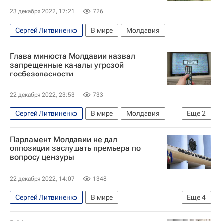
23 декабря 2022, 17:21
726
Сергей Литвиненко
В мире
Молдавия
Глава минюста Молдавии назвал
запрещенные каналы угрозой
госбезопасности
22 декабря 2022, 23:53
733
Сергей Литвиненко
В мире
Молдавия
Еще
2
Москва
Украина
Парламент Молдавии не дал
оппозиции заслушать премьера по
вопросу цензуры
22 декабря 2022, 14:07
1348
Сергей Литвиненко
В мире
Еще
4
Наталья Гаврилица
Молдавия
Украина