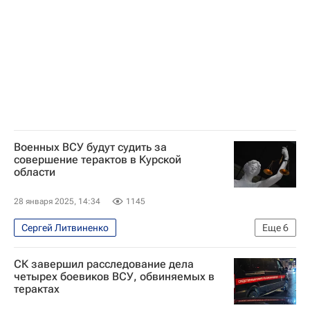
Московский комсомолец
В мире
Военных ВСУ будут судить за
совершение терактов в Курской
области
28 января 2025, 14:34
1145
Сергей Литвиненко
Еще
6
Специальная военная операция на Украине
СК завершил расследование дела
Курская область
Россия
четырех боевиков ВСУ, обвиняемых в
терактах
Вооруженные силы Украины