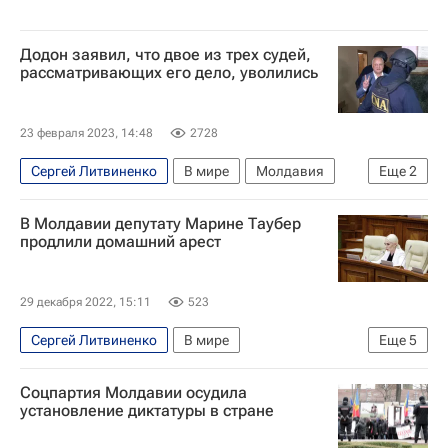
Додон заявил, что двое из трех судей,
рассматривающих его дело, уволились
23 февраля 2023, 14:48
2728
Сергей Литвиненко
В мире
Молдавия
Еще
2
Игорь Додон
Майя Санду
В Молдавии депутату Марине Таубер
продлили домашний арест
29 декабря 2022, 15:11
523
Сергей Литвиненко
В мире
Еще
5
Марина Таубер
Майя Санду
Россия
Соцпартия Молдавии осудила
Кишинев
Молдавия
установление диктатуры в стране