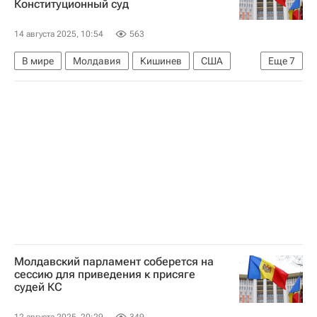
Конституционный суд
Приговор главе Гагаузии Евгении Гуцул в Молдавии
14 августа 2025, 10:54
563
В мире
Молдавия
Кишинев
США
Еще
7
Игорь Додон
Майя Санду
Игорь Гросу
Венецианская комиссия
Sputnik Молдова
Московский комсомолец
Задержание главы Гагаузии Гуцул
Молдавский парламент соберется на
сессию для приведения к присяге
судей КС