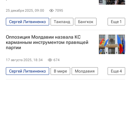
25 декабря 2025, 09:00
7095
Сергей Литвиненко
Таиланд
Бангкок
Еще
1
Благовещенск
Оппозиция Молдавии назвала КС
карманным инструментом правящей
партии
17 августа 2025, 18:34
674
Сергей Литвиненко
В мире
Молдавия
Еще
4
Гагаузия
Кишинев
Майя Санду
Дорин Речан