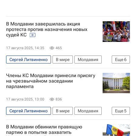
В Молдавии завершилась акция
протеста против назначения новых
судей КС
17 августа 2025, 14:35
465
Сергей Литвиненко
В мире
Молдавия
Еще
6
Кишинев
Гагаузия
Игорь Додон
Члены КС Молдавии принесли присягу
Евгения Гуцул
Sputnik Молдова
на чрезвычайном заседании
парламента
Московский комсомолец
17 августа 2025, 13:00
836
Сергей Литвиненко
В мире
Молдавия
Еще
5
Кишинев
Гагаузия
Майя Санду
В Молдавии обвинили правящую
Евгения Гуцул
партию в попытке захватить