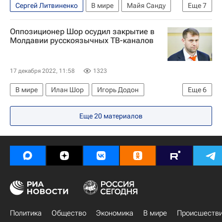
Сергей Литвиненко
В мире
Майя Санду
Еще
7
Молдавия
Москва
Украина
Оппозиционер Шор осудил закрытие в
Парламентская ассамблея Совета Европы
Молдавии русскоязычных ТВ-каналов
Евросоюз
НАТО
Санкции в отношении России
17 декабря 2022, 11:58
1323
В мире
Илан Шор
Игорь Додон
Еще
6
Вольтер
Украина
Кишинев
Молдавия
Еще
20
материалов
СНГ
Санкции в отношении России
Политика
Общество
Экономика
В мире
Происшеств