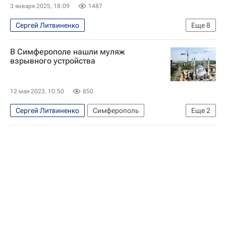
Следственный комитет России (СК РФ)
АК-74
3 января 2025, 18:09
1487
Сергей Литвиненко
Еще
8
Специальная военная операция на Украине
В Симферополе нашли муляж
Россия
Курская область
Украина
взрывного устройства
Владимир Путин
Валерий Герасимов
Следственный комитет России (СК РФ)
12 мая 2023, 10:50
850
Вооруженные силы Украины
Сергей Литвиненко
Симферополь
Еще
2
Сергей Аксенов (политик)
Происшествия