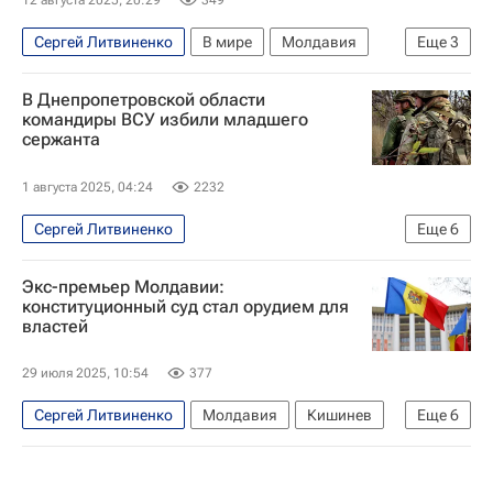
12 августа 2025, 20:29
349
Сергей Литвиненко
В мире
Молдавия
Еще
3
Россия
Игорь Гросу
В Днепропетровской области
Венецианская комиссия
командиры ВСУ избили младшего
сержанта
1 августа 2025, 04:24
2232
Сергей Литвиненко
Еще
6
Специальная военная операция на Украине
Экс-премьер Молдавии:
Днепропетровская область
конституционный суд стал орудием для
властей
Вооруженные силы Украины
Skoda Auto
Skoda Octavia
В мире
29 июля 2025, 10:54
377
Сергей Литвиненко
Молдавия
Кишинев
Еще
6
Гагаузия
Василий Тарлев
Евгения Гуцул
Венецианская комиссия