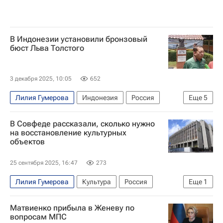
В Индонезии установили бронзовый
бюст Льва Толстого
3 декабря 2025, 10:05
652
Лилия Гумерова
Индонезия
Россия
Еще
5
Джакарта
Лев Толстой (писатель)
В Совфеде рассказали, сколько нужно
Григорий Карасин
Совет Федерации РФ
на восстановление культурных
объектов
В мире
25 сентября 2025, 16:47
273
Лилия Гумерова
Культура
Россия
Еще
1
Совет Федерации РФ
Матвиенко прибыла в Женеву по
вопросам МПС