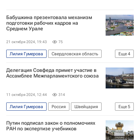
Бабушкина презентовала механизм
подготовки рабочих кадров на
Среднем Урале
21 октября 2024, 19:43
75
Лилия Гумерова
Свердловская область
Еще
4
Свердловская область
Россия
Делегация Совфеда примет участие в
Людмила Бабушкина
Совет Федерации РФ
Ассамблее Межпарламентского союза
11 октября 2024, 12:44
314
Лилия Гумерова
Россия
Швейцария
Еще
5
Константин Косачев
Галина Карелова
Путин подписал закон о полномочиях
Совет Федерации РФ
РАН по экспертизе учебников
Межпарламентский союз
БРИКС