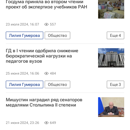
Госдума приняла во втором чтении
проект об экспертизе учебников РАН
23 июля 2024, 16:07
557
Лилия Гумерова
Общество
Еще
4
Валентина Матвиенко
ГД в I чтении одобрила снижение
Российская академия наук
Госдума РФ
бюрократической нагрузки на
педагогов вузов
Совет Федерации РФ
25 июня 2024, 16:06
484
Лилия Гумерова
Общество
Еще
3
Ольга Казакова
Госдума РФ
Мишустин наградил ряд сенаторов
Навигатор абитуриента
медалями Столыпина II степени
21 июня 2024, 23:26
649