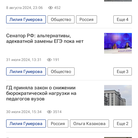
8 августа 2024, 23:06
452
Лилия Гумерова
Общество
Россия
Еще
4
Владимир Путин
Валентина Матвиенко
Сенатор РФ: альтернативы,
Российская академия наук
адекватной замены ЕГЭ пока нет
Совет Федерации РФ
31 июля 2024, 13:31
191
Лилия Гумерова
Общество
Еще
3
Совет Федерации РФ
Социальный навигатор
ГД приняла закон о снижении
СН_Образование
бюрократической нагрузки на
педагогов вузов
30 июля 2024, 15:34
3514
Лилия Гумерова
Россия
Ольга Казакова
Еще
2
Госдума РФ
Образование