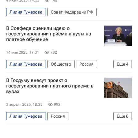
4 июня 2025, 14:53
148
Лилия Гумерова
Совет Федерации РФ
В Совфеде оценили идею о
госрегулировании приема в вузы на
платное обучение
14 мая 2025, 17:31
782
Лилия Гумерова
Общество
Россия
Еще
4
Валентина Матвиенко
Вячеслав Володин
В Госдуму внесут проект о
Госдума РФ
Совет Федерации РФ
госрегулировании платного приема в
вузах
3 апреля 2025, 18:25
993
Лилия Гумерова
Россия
Еще
6
Валентина Матвиенко
Совет Федерации РФ
Госдума РФ
Общество