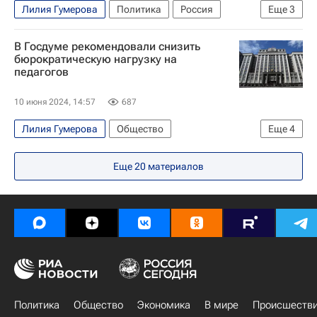
Лилия Гумерова
Политика
Россия
Еще
3
Михаил Мишустин
Анатолий Артамонов
В Госдуме рекомендовали снизить
Совет Федерации РФ
бюрократическую нагрузку на
педагогов
10 июня 2024, 14:57
687
Лилия Гумерова
Общество
Еще
4
Ольга Казакова
Госдума РФ
Еще
20
материалов
Социальный навигатор
СН_Образование
Политика
Общество
Экономика
В мире
Происшеств