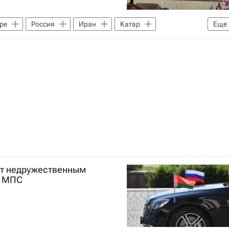
ре
Россия
Иран
Катар
Еще
ООН
ят недружественным
е МПС