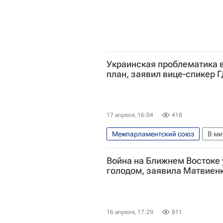
Украинская проблематика 
план, заявил вице-спикер 
17 апреля, 16:04
418
Межпарламентский союз
В ми
Петр Толстой
Валентина М
Война на Ближнем Востоке 
голодом, заявила Матвиен
16 апреля, 17:29
811