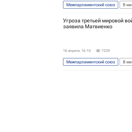
Межпарламентский союз
В ми
Валентина Матвиенко
Али 
Угроза третьей мировой во
Совет Федерации РФ
ООН
заявила Матвиенко
16 апреля, 16:10
7239
Межпарламентский союз
В ми
Совет Федерации РФ
ООН