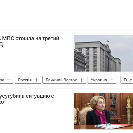
в МПС отошла на третий
ГД
ре
Россия
Ближний Восток
Украина
Еще
атвиенко
Госдума РФ
Совет Федерации РФ
усугубила ситуацию с
ко