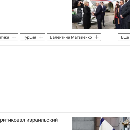
итика
Турция
Валентина Матвиенко
Еще
ев
Инна Святенко
Совет Федерации РФ
критиковал израильский