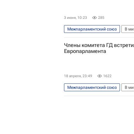
3 июня, 10:23
285
Межпарламентский союз
В ми
Совет Федерации РФ
ООН
Члены комитета ГД встрети
Европарламента
18 апреля, 23:49
1622
Межпарламентский союз
В ми
Брюссель
Леонид Слуцкий 
Европарламент
Госдума Р