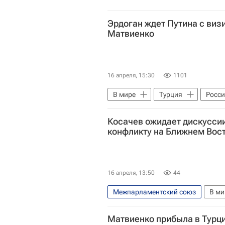
Эрдоган ждет Путина с виз
Матвиенко
16 апреля, 15:30
1101
В мире
Турция
Росс
Валентина Матвиенко
Сове
Косачев ожидает дискусси
конфликту на Ближнем Вос
16 апреля, 13:50
44
Межпарламентский союз
В ми
Константин Косачев
Вален
Матвиенко прибыла в Турц