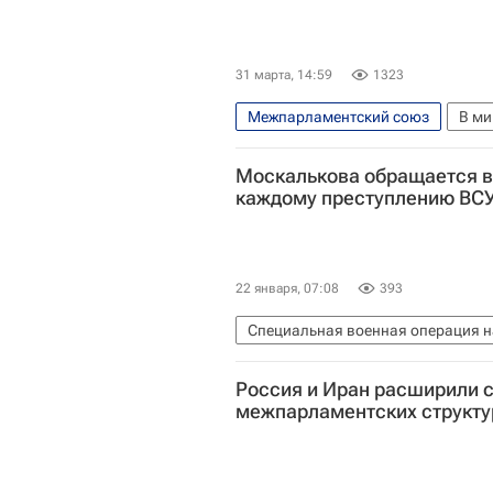
31 марта, 14:59
1323
Межпарламентский союз
В ми
Биньямин Нетаньяху
Между
Москалькова обращается в
каждому преступлению ВС
22 января, 07:08
393
Специальная военная операция н
Татьяна Москалькова
ООН
Россия и Иран расширили с
Международный комитет Красног
межпарламентских структу