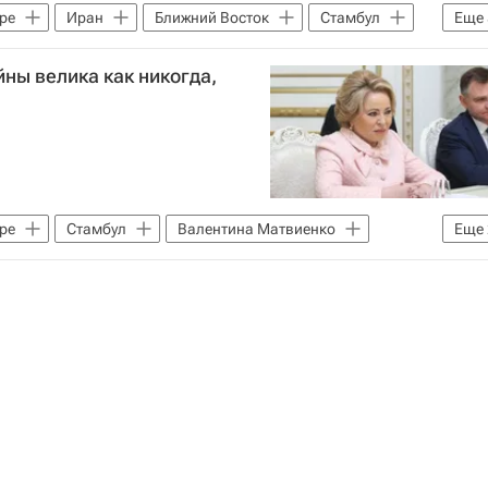
ре
Иран
Ближний Восток
Стамбул
Еще
Хаменеи
Али Шамхани
йны велика как никогда,
ре
Стамбул
Валентина Матвиенко
Еще