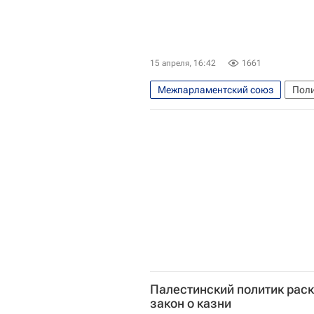
15 апреля, 16:42
1661
Межпарламентский союз
Пол
Стамбул
Константин Косач
Палестинский политик рас
закон о казни