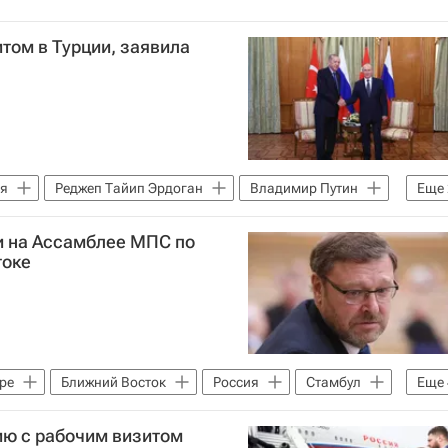
итом в Турции, заявила
ия
Реджеп Тайип Эрдоган
Владимир Путин
Еще
т Федерации РФ
и на Ассамблее МПС по
токе
ре
Ближний Восток
Россия
Стамбул
Еще
тина Матвиенко
Совет Федерации РФ
ООН
ию с рабочим визитом