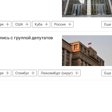
ре
США
Куба
Россия
Еще
лись с группой депутатов
ре
Стамбул
Люксембург (округ)
Еще
(политик)
Фернан Картайзер
Ф