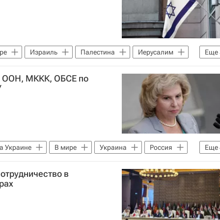
ре
Израиль
Палестина
Иерусалим
Еще
народный уголовный суд
ООН
 ООН, МККК, ОБСЕ по
У
а Украине
В мире
Украина
Россия
Еще
Вооруженные силы Украины
отрудничество в
о Креста (МККК)
рах