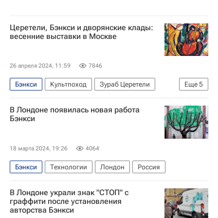
Церетели, Бэнкси и дворянские клады:
весенние выставки в Москве
26 апреля 2024, 11:59
7846
Бэнкси
Культпоход
Зураб Церетели
Еще
5
Александр Вертинский
В Лондоне появилась новая работа
Московский музей современного искусства
Бэнкси
Москва
Российская академия художеств
Анастасия Вертинская
18 марта 2024, 19:26
4064
Бэнкси
Технологии
Лондон
Россия
В Лондоне украли знак "СТОП" с
граффити после установления
авторства Бэнкси