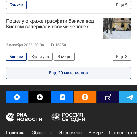
Бэнкси
Еще
5
Специальная военная операция на Украине
По делу о краже граффити Бэнкси под
Киевская область
В мире
Украина
Киевом задержали восемь человек
Ситуация в ДНР и ЛНР
3 декабря 2022, 20:08
16750
Бэнкси
Культура
В мире
Еще
3
Киевская область
Украина
Еще
20
материалов
Новости культуры
Политика
Общество
Экономика
В мире
Происшеств