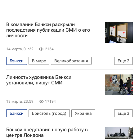
В компании Бэнкси раскрыли
последствия публикации СМИ о его
личности
14 марта, 01:32
2154
Бэнкси
В мире
Великобритания
Еще
2
Культура
Культура
Личность художника Бэнкси
установили, пишут СМИ
13 марта, 23:59
17194
Бэнкси
Бристоль (город)
Украина
Еще
3
Великобритания
Дэвид Боуи
Культура
Бэнкси представил новую работу в
центре Лондона