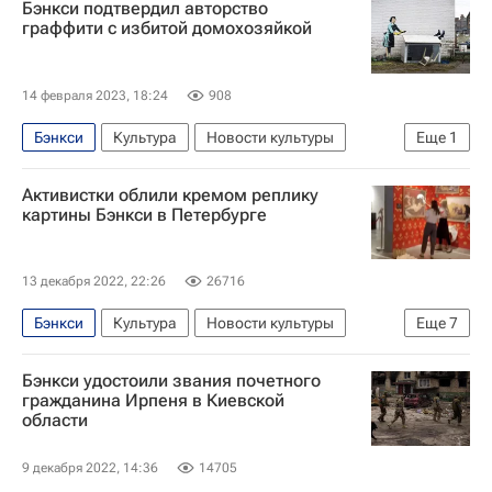
Бэнкси подтвердил авторство
граффити с избитой домохозяйкой
14 февраля 2023, 18:24
908
Бэнкси
Культура
Новости культуры
Еще
1
Знаменитости
Активистки облили кремом реплику
картины Бэнкси в Петербурге
13 декабря 2022, 22:26
26716
Бэнкси
Культура
Новости культуры
Еще
7
Энди Уорхол (Андрей Вархола)
Карл III
Бэнкси удостоили звания почетного
Санкт-Петербург
Австралия
Канберра
гражданина Ирпеня в Киевской
области
Выставки
Искусство
9 декабря 2022, 14:36
14705