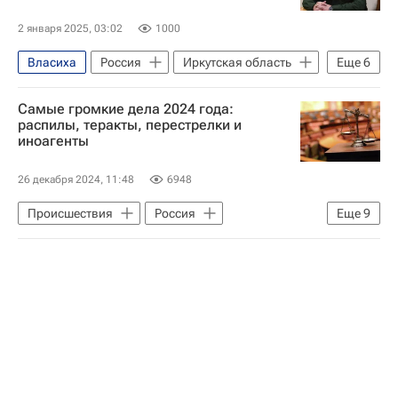
2 января 2025, 03:02
1000
Власиха
Россия
Иркутская область
Еще
6
Дед Мороз
Сергей Каракаев
Самые громкие дела 2024 года:
Снегурочка
распилы, теракты, перестрелки и
иноагенты
Ракетные войска стратегического назначения
Красная звезда
Новый год
26 декабря 2024, 11:48
6948
Происшествия
Россия
Еще
9
Московская область (Подмосковье)
Москва
Елена Блиновская
Евгения Беркович
Светлана Петрийчук
Федеральная служба безопасности РФ (ФСБ России)
Вайлдберриз (Wildberries)
Генеральная прокуратура РФ