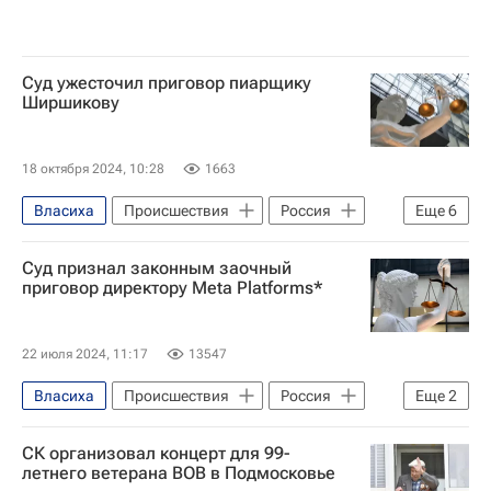
Bentley Continental GT Speed
Суд ужесточил приговор пиарщику
Ширшикову
18 октября 2024, 10:28
1663
Власиха
Происшествия
Россия
Еще
6
Екатеринбург
Владлен Татарский
Суд признал законным заочный
Эван Гершкович
Дарья Трепова
приговор директору Meta Platforms*
Свердловский областной суд
НАТО
22 июля 2024, 11:17
13547
Власиха
Происшествия
Россия
Еще
2
Энди Стоун
Twitter
СК организовал концерт для 99-
летнего ветерана ВОВ в Подмосковье