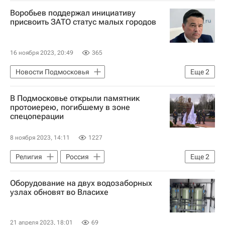
Московская область (Подмосковье)
Воробьев поддержал инициативу
Андрей Воробьев
присвоить ЗАТО статус малых городов
16 ноября 2023, 20:49
365
Новости Подмосковья
Еще
2
Московская область (Подмосковье)
В Подмосковье открыли памятник
Андрей Воробьев
протоиерею, погибшему в зоне
спецоперации
8 ноября 2023, 14:11
1227
Религия
Россия
Еще
2
Сергей Каракаев
Оборудование на двух водозаборных
Московская область (Подмосковье)
узлах обновят во Власихе
21 апреля 2023, 18:01
69