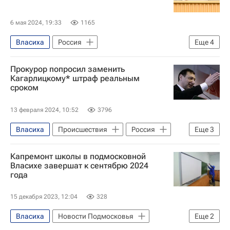
6 мая 2024, 19:33
1165
Власиха
Россия
Еще
4
Московская область (Подмосковье)
Прокурор попросил заменить
Ракетные войска стратегического назначения
Кагарлицкому* штраф реальным
сроком
Следственный комитет России (СК РФ)
Вооруженные силы Украины
13 февраля 2024, 10:52
3796
Власиха
Происшествия
Россия
Еще
3
Сыктывкар
Борис Кагарлицкий
Капремонт школы в подмосковной
Федеральная служба по финансовому мониторингу (Росфинмониторинг)
Власихе завершат к сентябрю 2024
года
15 декабря 2023, 12:04
328
Власиха
Новости Подмосковья
Еще
2