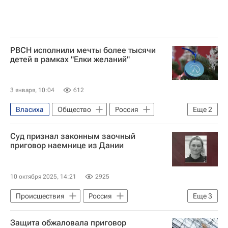
РВСН исполнили мечты более тысячи
детей в рамках "Елки желаний"
3 января, 10:04
612
Власиха
Общество
Россия
Еще
2
Сергей Каракаев
Суд признал законным заочный
Ракетные войска стратегического назначения
приговор наемнице из Дании
10 октября 2025, 14:21
2925
Происшествия
Россия
Еще
3
Курская область
Украина
Защита обжаловала приговор
Вооруженные силы Украины