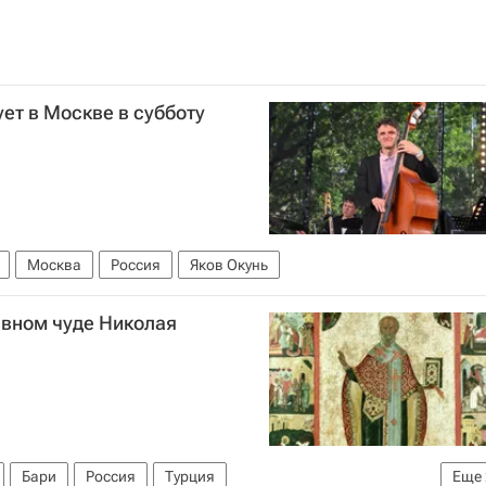
ует в Москве в субботу
Москва
Россия
Яков Окунь
авном чуде Николая
Бари
Россия
Турция
Еще