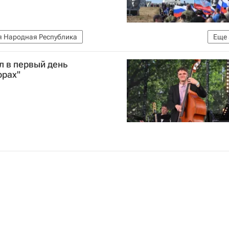
я Народная Республика
Еще
Донецк
Алексей Стаханов
Владимир Путин
л в первый день
орах"