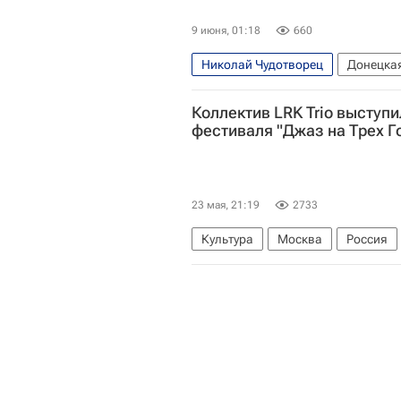
9 июня, 01:18
660
Николай Чудотворец
Донецка
Луганская Народная Республика
Коллектив LRK Trio выступи
Молодая гвардия
фестиваля "Джаз на Трех Г
23 мая, 21:19
2733
Культура
Москва
Россия