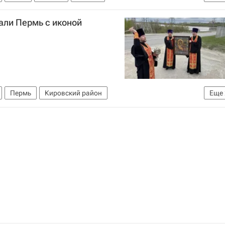
Религия
ли Пермь с иконой
Пермь
Кировский район
Еще
Общество