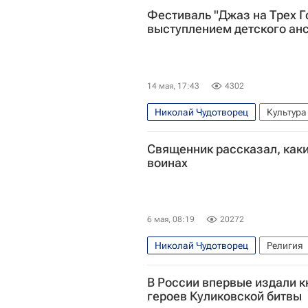
Фестиваль "Джаз на Трех Г
выступлением детского ан
14 мая, 17:43
4302
Николай Чудотворец
Культура
Священник рассказал, как
воинах
6 мая, 08:19
20272
Николай Чудотворец
Религия
Московская область (Подмосковь
В России впервые издали к
Русская православная церковь
героев Куликовской битвы