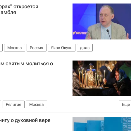
орах" откроется
самбля
Москва
Россия
Яков Окунь
джаз
им святым молиться о
Религия
Москва
Еще
е)
Георгий Победоносец
Александр Невский
нигу о духовной вере