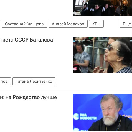
Светлана Жильцова
Андрей Малахов
КВН
Еще
гвистический университет
ртиста СССР Баталова
алов
Гитана Леонтьенко
н: на Рождество лучше