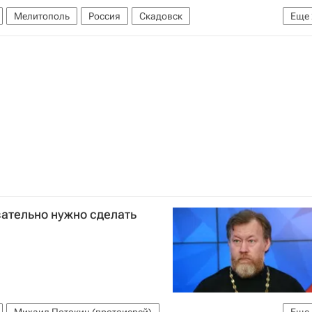
Мелитополь
Россия
Скадовск
Еще
Русская православная церковь
зательно нужно сделать