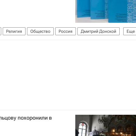
Религия
Общество
Россия
Дмитрий Донской
Еще
найдешь в учебнике
Русская православная церковь
овская битва
Куликово поле (заповедник)
зей)
ьцову похоронили в