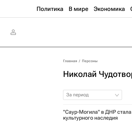
Политика
В мире
Экономика
Главная
/
Персоны
Николай Чудотво
За период
"Саур-Могила" в ДНР стал
культурного наследия