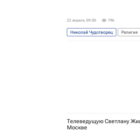
22 апреля, 09:00
796
Николай Чудотворец
Религия
Георгий Победоносец
Что не 
Социальный навигатор
Кулик
Русское поле
Русское поле (му
Телеведущую Светлану Жил
Москве