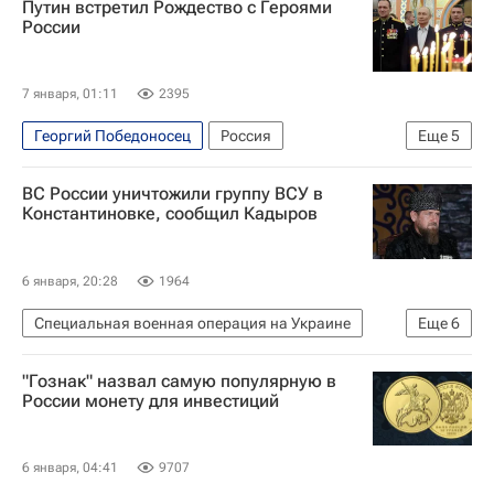
Путин встретил Рождество с Героями
Владимир Путин
России
Русская православная церковь
Рождество Христово
7 января, 01:11
2395
Георгий Победоносец
Россия
Еще
5
Ново-Огарево (Московская область)
ВС России уничтожили группу ВСУ в
Московская область (Подмосковье)
Константиновке, сообщил Кадыров
Владимир Путин
Рождество Христово
Общество
6 января, 20:28
1964
Специальная военная операция на Украине
Еще
6
Константиновка
"Гознак" назвал самую популярную в
Донецкая Народная Республика
Россия
России монету для инвестиций
Рамзан Кадыров
Вооруженные силы Украины
6 января, 04:41
9707
Вооруженные силы РФ