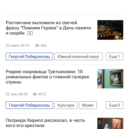
Ростовчане выложили из свечей
фразу "Помним Героев" в День памяти
и скорби
22 июня, 04:31
566
Георгий Победоносец
Южный военный округ
Еще
1
День памяти и скорби
Редкие сокровища Третьяковки: 10
уникальных фактов о главной галерее
страны
22 мая, 08:00
9572
Георгий Победоносец
Культура
Музеи
Еще
5
Культура-Важное
Третьяковская галерея
Патриарх Кирилл рассказал, в честь
Павел Третьяков
Виктор Васнецов
кого его крестили