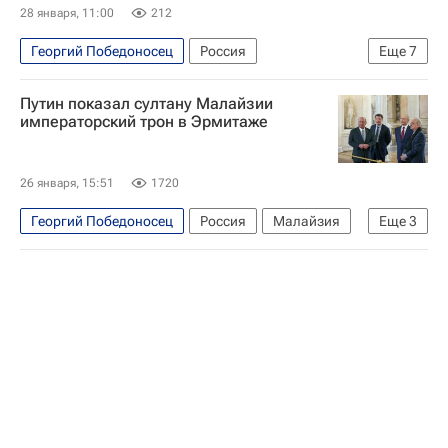
28 января, 11:00
212
Георгий Победоносец
Россия
Еще
7
Московская область (Подмосковье)
Путин показал султану Малайзии
Люберцы
Владимир Путин
императорский трон в Эрмитаже
Максим Решетников
Министерство экономического развития РФ (Минэкономразвития России)
26 января, 15:51
1720
Интервью
Интервью - Авторы
Георгий Победоносец
Россия
Малайзия
Еще
3
Санкт-Петербург
Владимир Путин
Михаил Пиотровский