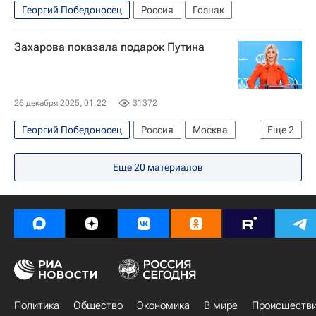
Георгий Победоносец
Россия
Гознак
Захарова показала подарок Путина
26 декабря 2025, 01:22
31372
Георгий Победоносец
Россия
Москва
Еще
2
Владимир Путин
Мария Захарова
Еще
20
материалов
Политика
Общество
Экономика
В мире
Происшеств