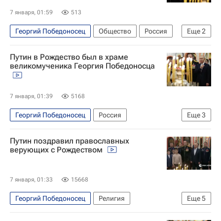
Общество
7 января, 01:59
513
Георгий Победоносец
Общество
Россия
Еще
2
Московская область (Подмосковье)
Путин в Рождество был в храме
Владимир Путин
великомученика Георгия Победоносца
7 января, 01:39
5168
Георгий Победоносец
Россия
Еще
3
Московская область (Подмосковье)
Путин поздравил православных
Владимир Путин
Дмитрий Песков
верующих с Рождеством
7 января, 01:33
15668
Георгий Победоносец
Религия
Еще
5
Московская область (Подмосковье)
Россия