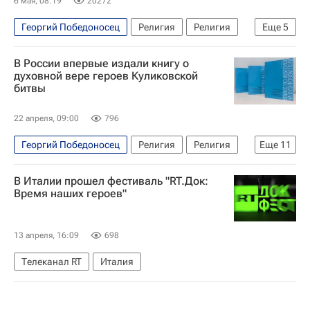
6 мая, 08:19
20272
Георгий Победоносец
Религия
Религия
Еще
5
Москва
Московская область (Подмосковье)
В России впервые издали книгу о
Николай Чудотворец
Александр Невский
духовной вере героев Куликовской
битвы
Русская православная церковь
22 апреля, 09:00
796
Георгий Победоносец
Религия
Религия
Еще
11
Общество
Россия
Николай Чудотворец
В Италии прошел фестиваль "RT.Док:
Дмитрий Донской
Что не найдешь в учебнике
Время наших героев"
Русская православная церковь
Социальный навигатор
Куликовская битва
13 апреля, 16:09
698
Куликово поле (заповедник)
Русское поле
Телеканал RT
Италия
Русское поле (музей)