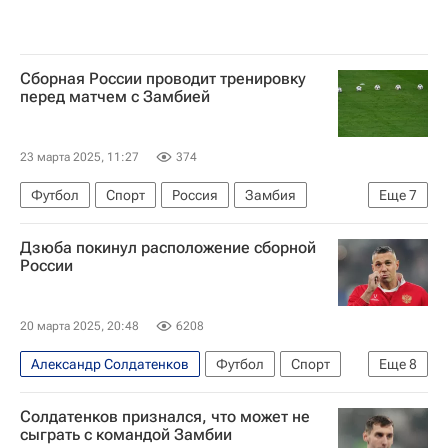
Сборная России проводит тренировку
перед матчем с Замбией
23 марта 2025, 11:27
374
Футбол
Спорт
Россия
Замбия
Еще
7
Гренада
Иван Обляков
Сергей Пиняев
Дзюба покинул расположение сборной
Динамо Москва
Локомотив (Москва)
России
Крылья Советов
Сборная России по футболу
20 марта 2025, 20:48
6208
Александр Солдатенков
Футбол
Спорт
Еще
8
Россия
Замбия
Артём Дзюба
Солдатенков признался, что может не
Сборная России по футболу
Москва
сыграть с командой Замбии