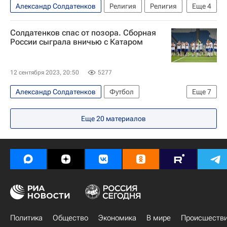
Александр Солдатенков
Религия
Религия
Еще
4
Ракетные войска стратегического назначения
Солдатенков спас от позора. Сборная
Россия
Русская православная церковь
России сыграла вничью с Катаром
Вооруженные силы РФ
12 сентября 2023, 20:50
5277
Александр Солдатенков
Футбол
Еще
7
Материалы РИА Спорт
Еще
20
материалов
Авторы РИА Новости Спорт
Международная федерация футбола (ФИФА)
Матвей Сафонов
Валерий Карпин
Сборная России по футболу
Катар
Политика
Общество
Экономика
В мире
Происшеств