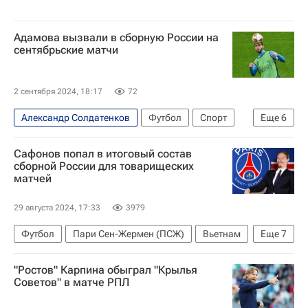
Адамова вызвали в сборную России на
сентябрьские матчи
2 сентября 2024, 18:17
72
Александр Солдатенков
Футбол
Спорт
Еще
6
Россия
Вьетнам
Таиланд
Сафонов попал в итоговый состав
Игорь Дивеев
Арсен Адамов
Ахмат
сборной России для товарищеских
матчей
29 августа 2024, 17:33
3979
Футбол
Пари Сен-Жермен (ПСЖ)
Вьетнам
Еще
7
Таиланд
Евгений Латышонок
"Ростов" Карпина обыграл "Крылья
Дмитрий Воробьев
Матвей Сафонов
Советов" в матче РПЛ
Локомотив (Москва)
ПФК ЦСКА
Зенит