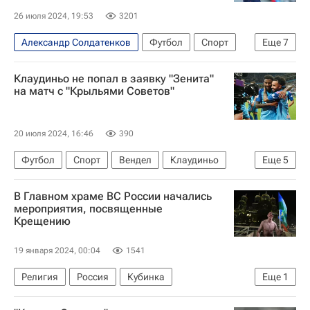
26 июля 2024, 19:53
3201
Александр Солдатенков
Футбол
Спорт
Еще
7
Самара
Санкт-Петербург
Егор Голенков
Клаудиньо не попал в заявку "Зенита"
Роман Евгеньев
Крылья Советов
Ростов
на матч с "Крыльями Советов"
Зенит
20 июля 2024, 16:46
390
Футбол
Спорт
Вендел
Клаудиньо
Еще
5
Евгений Латышонок
Зенит
В Главном храме ВС России начались
Крылья Советов
Фламенго
мероприятия, посвященные
Крещению
РПЛ 2026-2027 (Чемпионат России по футболу)
19 января 2024, 00:04
1541
Религия
Россия
Кубинка
Еще
1
Крещение Господне