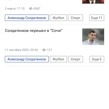
2 марта, 17:10
6367
Александр Солдатенков
Футбол
Спорт
Еще
11
Сочи
Эсекьель Барко
Карлос Карседо
Солдатенков перешел в "Сочи"
Акрон
РПЛ 2026-2027 (Чемпионат России по футболу)
Маркиньос
Пабло Солари
11 сентября 2025, 20:04
127
Александр Солдатенков (футболист)
Александр Солдатенков
Футбол
Спорт
Еще
5
Спартак Москва
Сочи
Балтика
Краснодарский край
Россия
Самарская область
Игорь Осинькин
Вячеслав Федорищев