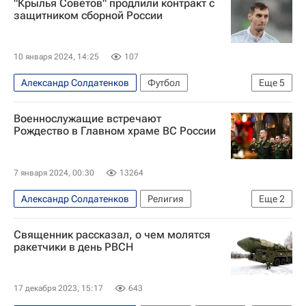
"Крылья Советов" продлили контракт с
защитником сборной России
10 января 2024, 14:25
107
Александр Солдатенков
Футбол
Еще
5
Крылья Советов
Чертаново
Военнослужащие встречают
Сергей Корниленко
Рождество в Главном храме ВС России
РПЛ 2026-2027 (Чемпионат России по футболу)
Трансферы в РПЛ
7 января 2024, 00:30
13264
Александр Солдатенков
Религия
Еще
2
Новый год
Россия
Священник рассказал, о чем молятся
ракетчики в день РВСН
17 декабря 2023, 15:17
643