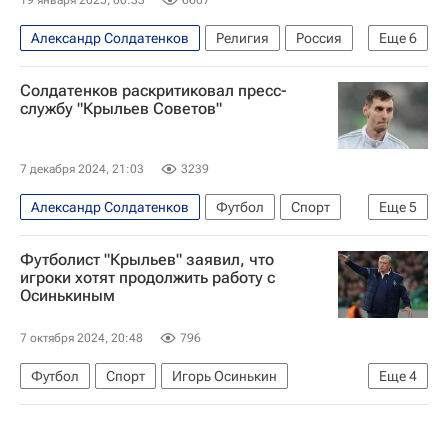
Александр Солдатенков
Религия
Россия
Еще
6
Кубинка
Москва
Иисус Христос
Солдатенков раскритиковал пресс-
Крещение Господне
Религиозные праздники
службу "Крыльев Советов"
Религия
7 декабря 2024, 21:03
3239
Александр Солдатенков
Футбол
Спорт
Еще
5
Вячеслав Федорищев
Крылья Советов
Футболист "Крыльев" заявил, что
Акрон (Тольятти)
Зенит
игроки хотят продолжить работу с
Осинькиным
РПЛ 2026-2027 (Чемпионат России по футболу)
7 октября 2024, 20:48
796
Футбол
Спорт
Игорь Осинькин
Еще
4
Гленн Бейл
Сергей Игнашевич
Крылья Советов