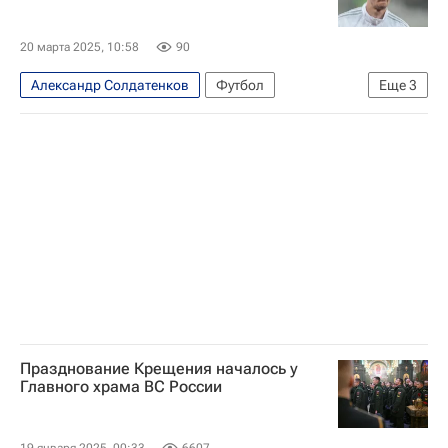
Даниил Фомин
Российский футбольный союз (РФС)
Гренада
20 марта 2025, 10:58
90
Александр Солдатенков
Футбол
Еще
3
Динамо Москва
Артём Дзюба
Спорт
Празднование Крещения началось у
Главного храма ВС России
19 января 2025, 00:33
6607