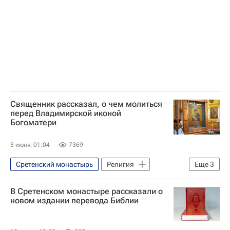
Третьяковская галерея
Религиозные праздники
Священник рассказал, о чем молиться
перед Владимирской иконой
Богоматери
3 июня, 01:04
7369
Сретенский монастырь
Религия
Еще
3
Религия
В Сретенском монастыре рассказали о
Русская православная церковь
новом издании перевода Библии
Третьяковская галерея