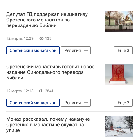
Депутат ГД поддержал инициативу
Сретенского монастыря по
переизданию Библии
12 марта, 12:29
133
Сретенский монастырь
Религия
Еще
3
Россия
Николай Бурляев
Сретенский монастырь готовит новое
Госдума РФ
издание Синодального перевода
Библии
12 марта, 12:13
2841
Сретенский монастырь
Религия
Еще
2
Россия
Москва
Монах рассказал, почему накануне
Сретения в монастыре служат на
улице