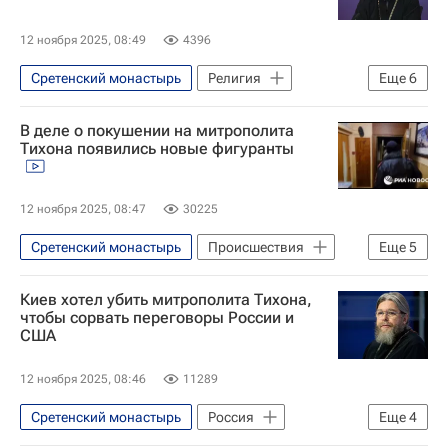
Telegram
12 ноября 2025, 08:49
4396
Сретенский монастырь
Религия
Еще
6
Происшествия
Москва
Россия
В деле о покушении на митрополита
Украина
Тихона появились новые фигуранты
Федеральная служба безопасности РФ (ФСБ России)
Telegram
12 ноября 2025, 08:47
30225
Сретенский монастырь
Происшествия
Еще
5
Украина
Москва
Россия
Киев хотел убить митрополита Тихона,
Федеральная служба безопасности РФ (ФСБ России)
чтобы сорвать переговоры России и
США
Митрополит Тихон (Шевкунов)
12 ноября 2025, 08:46
11289
Сретенский монастырь
Россия
Еще
4
Украина
Москва