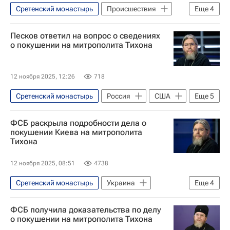
Сретенский монастырь
Происшествия
Еще
4
Россия
Москва
Киев
Песков ответил на вопрос о сведениях
Федеральная служба безопасности РФ (ФСБ России)
о покушении на митрополита Тихона
12 ноября 2025, 12:26
718
Сретенский монастырь
Россия
США
Еще
5
Москва
Дмитрий Песков
ФСБ раскрыла подробности дела о
Федеральная служба безопасности РФ (ФСБ России)
покушении Киева на митрополита
Тихона
Telegram
Происшествия
12 ноября 2025, 08:51
4738
Сретенский монастырь
Украина
Еще
4
Москва
Россия
ФСБ получила доказательства по делу
Федеральная служба безопасности РФ (ФСБ России)
о покушении на митрополита Тихона