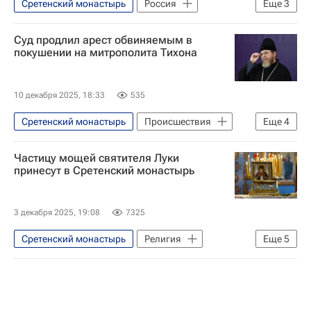
Сретенский монастырь
Россия
Еще
3
Европа
Венгрия
Суд продлил арест обвиняемым в
Ольга Любимова
покушении на митрополита Тихона
10 декабря 2025, 18:33
535
Сретенский монастырь
Происшествия
Еще
4
Москва
Россия
Черновцы
Частицу мощей святителя Луки
Федеральная служба безопасности РФ (ФСБ России)
принесут в Сретенский монастырь
3 декабря 2025, 19:08
7325
Сретенский монастырь
Религия
Еще
5
Симферополь
Москва
Крымское (Луганская область)
Московский Патриархат
Общество