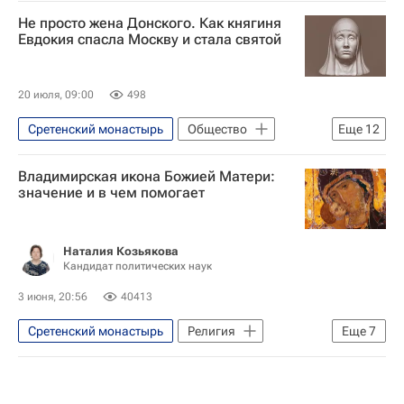
Не просто жена Донского. Как княгиня
Евдокия спасла Москву и стала святой
20 июля, 09:00
498
Сретенский монастырь
Общество
Еще
12
Социальный навигатор
Владимирская икона Божией Матери:
Что не найдешь в учебнике
Россия
значение и в чем помогает
Москва
Коломна
Суздаль
Сергий Радонежский
Дмитрий Донской
Наталия Козьякова
Кандидат политических наук
Русская православная церковь
Религия
Религия
Справки
3 июня, 20:56
40413
Сретенский монастырь
Религия
Еще
7
Москва
Россия
Иерусалим
Иван Грозный
Павел Флоренский