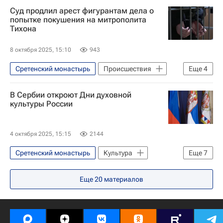
Суд продлил арест фигурантам дела о
Федеральная служба безопасности РФ (ФСБ России)
попытке покушения на митрополита
Тихона
Религия
8 октября 2025, 15:10
943
Сретенский монастырь
Происшествия
Еще
4
Москва
Россия
В Сербии откроют Дни духовной
Крымское (Луганская область)
культуры России
Федеральная служба безопасности РФ (ФСБ России)
4 октября 2025, 15:15
2144
Сретенский монастырь
Культура
Еще
7
Россия
Сербия
Белград (город)
Еще
20
материалов
Людмила Зыкина
Федеральное агентство по делам Содружества Независимых Государств, соотечественников, проживающих за рубежом, и по международному гуманитарному сотрудничеству (Россотрудничество)
Русская православная церковь