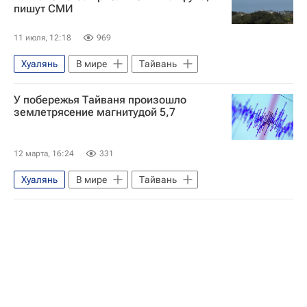
пишут СМИ
11 июля, 12:18
969
Хуалянь
В мире
Тайвань
У побережья Тайваня произошло
землетрясение магнитудой 5,7
12 марта, 16:24
331
Хуалянь
В мире
Тайвань