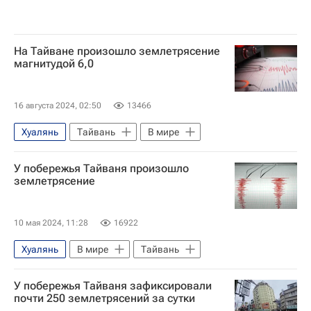
На Тайване произошло землетрясение
магнитудой 6,0
16 августа 2024, 02:50
13466
Хуалянь
Тайвань
В мире
У побережья Тайваня произошло
землетрясение
10 мая 2024, 11:28
16922
Хуалянь
В мире
Тайвань
У побережья Тайваня зафиксировали
почти 250 землетрясений за сутки