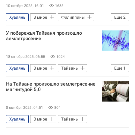
10 ноября 2025, 16:01
1635
Хуалянь
В мире
Филиппины
Еще
2
Китай
Фердинанд Маркос
У побережья Тайваня произошло
землетрясение
18 октября 2025, 06:55
1024
Хуалянь
В мире
Тайвань
Еще
1
Цунами и землетрясения на Камчатке и в Сахалинской области
На Тайване произошло землетрясение
магнитудой 5,0
8 октября 2025, 04:51
804
Хуалянь
В мире
Тайвань