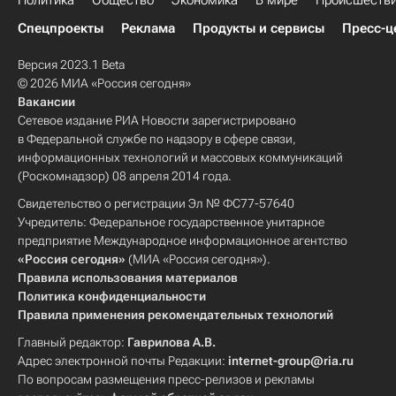
Политика
Общество
Экономика
В мире
Происшеств
Спецпроекты
Реклама
Продукты и сервисы
Пресс-ц
Версия 2023.1 Beta
© 2026 МИА «Россия сегодня»
Вакансии
Сетевое издание РИА Новости зарегистрировано
в Федеральной службе по надзору в сфере связи,
информационных технологий и массовых коммуникаций
(Роскомнадзор) 08 апреля 2014 года.
Свидетельство о регистрации Эл № ФС77-57640
Учредитель: Федеральное государственное унитарное
предприятие Международное информационное агентство
«Россия сегодня»
(МИА «Россия сегодня»).
Правила использования материалов
Политика конфиденциальности
Правила применения рекомендательных технологий
Главный редактор:
Гаврилова А.В.
Адрес электронной почты Редакции:
internet-group@ria.ru
По вопросам размещения пресс-релизов и рекламы