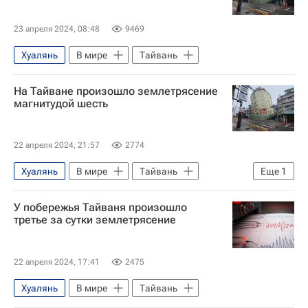
23 апреля 2024, 08:48
9469
Хуалянь
В мире
Тайвань
На Тайване произошло землетрясение
магнитудой шесть
22 апреля 2024, 21:57
2774
Хуалянь
В мире
Тайвань
Еще
1
Европейско-Средиземноморский сейсмологический центр (EMSC)
У побережья Тайваня произошло
третье за сутки землетрясение
22 апреля 2024, 17:41
2475
Хуалянь
В мире
Тайвань