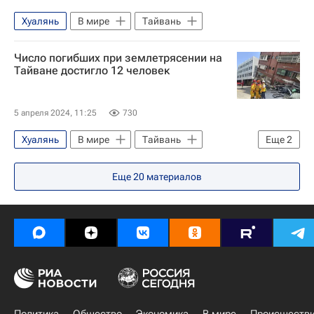
Хуалянь
В мире
Тайвань
Число погибших при землетрясении на
Тайване достигло 12 человек
5 апреля 2024, 11:25
730
Хуалянь
В мире
Тайвань
Еще
2
Канада
Еще
20
материалов
Серия землетрясений на Тайване