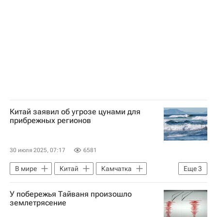
Китай заявил об угрозе цунами для
прибрежных регионов
30 июля 2025, 07:17
6581
В мире
Китай
Камчатка
Еще
3
Тайвань
Российская академия наук
У побережья Тайваня произошло
Цунами и землетрясения на Камчатке и в Сахалинской области
землетрясение