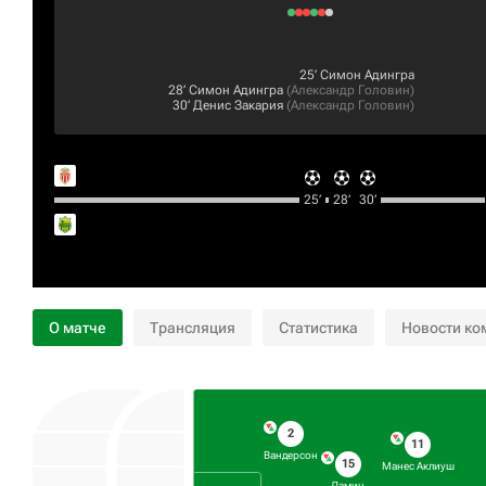
25‎’‎
Симон Адингра
28‎’‎
Симон Адингра
(
Александр Головин
)
30‎’‎
Денис Закария
(
Александр Головин
)
25‎’‎
28‎’‎
30‎’‎
О матче
Трансляция
Статистика
Новости ко
2
11
Вандерсон
15
Манес Аклиуш
Ламин