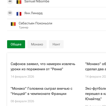
Samuel Nibombe
44
Янн Линард
50
Себастьен Поконьоли
Тренер
Общее
Монако
Нант
Сафонов заявил, что намерен извлечь
"Монако" об
уроки из поражения от "Ренна"
сделал два 
14 февраля 2026
14 февраля 20
"Монако" Головина сыграл вничью с
Экс-футболи
"Ниццей" в чемпионате Франции
перешел в к
Юнайтед"
08 февраля 2026