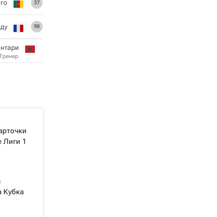
аго
37
Аду
98
антари
Тренер
арточки
е Лиги 1
л
а Кубка