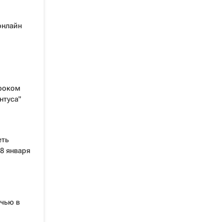
онлайн
роком
нтуса"
еть
8 января
ичью в