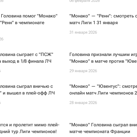
26
06 февраля 2026
 Головина помог "Монако"
"Монако" — "Ренн": смотреть 
"Ренн" в чемпионате
матч Лиги 1 31 января
31 января 2026
26
ловина сыграет с "ПСЖ"
Головина признали лучшим иг
 выход в 1/8 финала ЛЧ
"Монако" в матче против "Юве
6
29 января 2026
ловина сыграл вничью с
"Монако" — "Ювентус": смотр
" и вышел в плей-офф ЛЧ
онлайн матч Лиги чемпионов 2
6
28 января 2026
тся и пролетит мимо плей-
"Монако" Головина сыграл вн
дний тур Лиги чемпионов!
матче чемпионата Франции