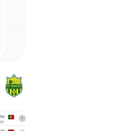
еш
1
арь
ati