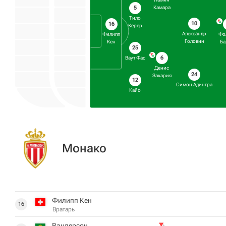
5
Камара
Тило
10
16
Керер
Александр
Филипп
Фо
Головин
Кен
Ба
25
6
Ваут Фас
Денис
24
Закария
12
Симон Адингра
Кайо
Монако
Филипп Кен
16
Вратарь
Вандерсон