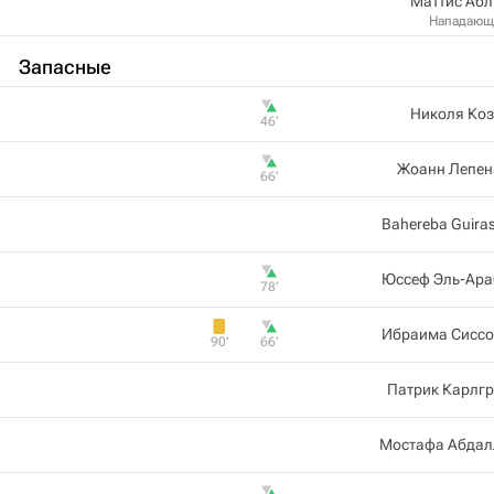
Маттис Абл
Нападающ
Запасные
Николя Коз
46‎’‎
Жоанн Лепен
66‎’‎
Bahereba Guira
Юссеф Эль-Ара
78‎’‎
Ибраима Сиссо
90‎’‎
66‎’‎
Патрик Карлг
Мостафа Абдал