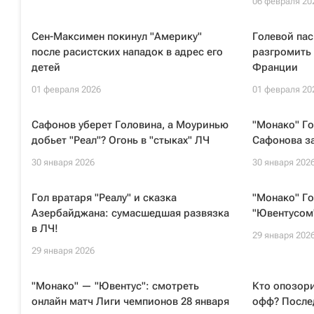
06 февраля 20
Сен-Максимен покинул "Америку"
Голевой пас
после расистских нападок в адрес его
разгромить 
детей
Франции
01 февраля 2026
01 февраля 20
Сафонов уберет Головина, а Моуринью
"Монако" Го
добьет "Реал"? Огонь в "стыках" ЛЧ
Сафонова за
30 января 2026
30 января 202
Гол вратаря "Реалу" и сказка
"Монако" Го
Азербайджана: сумасшедшая развязка
"Ювентусом
в ЛЧ!
29 января 202
29 января 2026
"Монако" — "Ювентус": смотреть
Кто опозори
онлайн матч Лиги чемпионов 28 января
офф? После