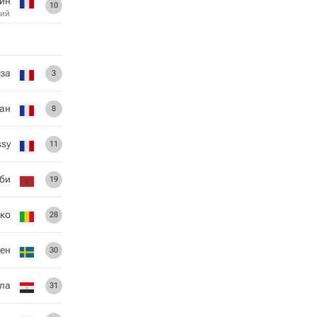
ин
10
ий
за
3
ан
8
ssy
11
би
19
ко
28
рен
30
ла
31