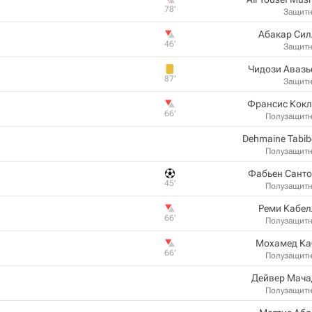
78‎’‎
Защит
Абакар Сил
46‎’‎
Защит
Чидози Авазь
87‎’‎
Защит
Франсис Кокл
66‎’‎
Полузащит
Dehmaine Tabi
Полузащит
Фабьен Санто
45‎’‎
Полузащит
Реми Кабел
66‎’‎
Полузащит
Мохамед Ка
66‎’‎
Полузащит
Дейвер Мача
Полузащит