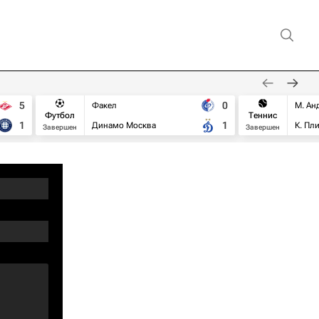
5
0
Факел
М. Ан
Футбол
Теннис
1
1
Динамо Москва
К. Пл
Завершен
Завершен