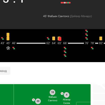
45‎’‎
Фабьен Сантонз
(
Дейвер Мачадо
)
43‎’‎
45‎’‎
46‎’‎
62‎’‎
64‎’‎
65‎’‎
66‎’‎
76‎’‎
78‎’‎
82‎’‎
манд
18
4
Фабьен
Абакар
Сантонз
20
Силла