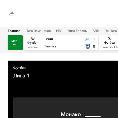
Главное
Лига Чемпионов
РПЛ
Лига Европы
АПЛ
Ла Лига
1
Зенит
Матч-
Футбол
Футбол
центр
0
Балтика
Завершен
Закончен (П)
Футбол
Лига 1
Монако