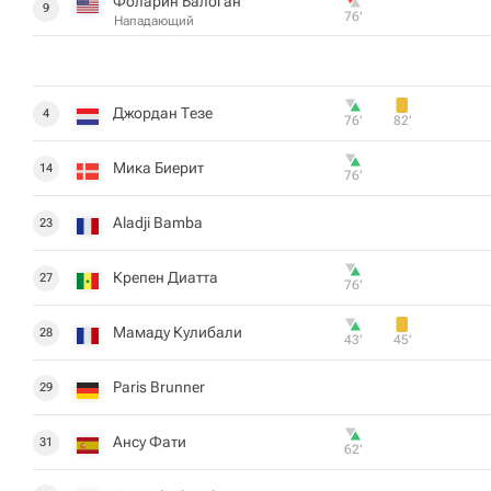
Фоларин Балоган
9
76‎’‎
Нападающий
Джордан Тезе
4
76‎’‎
82‎’‎
Мика Биерит
14
76‎’‎
Aladji Bamba
23
Крепен Диатта
27
76‎’‎
Мамаду Кулибали
28
43‎’‎
45‎’‎
Paris Brunner
29
Ансу Фати
31
62‎’‎