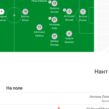
Реми Кабелла
13
Франсис
2
9
10
1
Коклен
Ali Yousef
ларин
Маттис
Антони
21
Musrati
логан
Аблин
Лопеш
Мохамед
17
Каба
Dehmaine
6
Tabibou
27
Чидози
Дейвер
Авазьем
Мачадо
Нант
На поле
Антони Лоп
Врат
Ali Yousef Musr