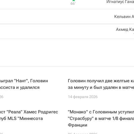
Игнатиус Ган
66‎’‎
Кельвин 
Ахмед К
ыграл "Нант", Головин
Головин получил две желтые к
ассиста и удалился
за минуту и был удален в матч
26
14 февраля 2026
ст "Реала" Хамес Родригес
"Монако" с Головиным уступи
луб MLS "Миннесота
"Страсбуру" в матче 1/8 финал
Франции