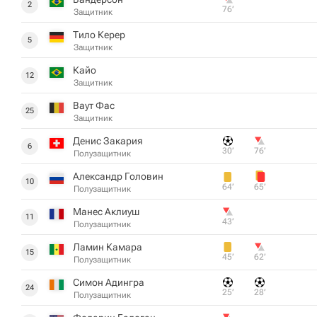
2
76‎’‎
Защитник
Тило Керер
5
Защитник
Кайо
12
Защитник
Ваут Фас
25
Защитник
Денис Закария
6
30‎’‎
76‎’‎
Полузащитник
Александр Головин
10
64‎’‎
65‎’‎
Полузащитник
Манес Аклиуш
11
43‎’‎
Полузащитник
Ламин Камара
15
45‎’‎
62‎’‎
Полузащитник
Симон Адингра
24
25‎’‎
28‎’‎
Полузащитник