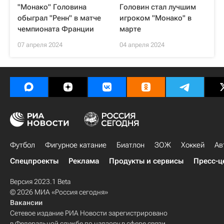
"Монако" Головина
Головин стал лучшим
обыграл "Ренн" в матче
игроком "Монако" в
чемпионата Франции
марте
07 апреля 2024
04 апреля 2024
Футбол
Фигурное катание
Биатлон
ЗОЖ
Хоккей
Ав
Спецпроекты
Реклама
Продукты и сервисы
Пресс-ц
Версия 2023.1 Beta
© 2026 МИА «Россия сегодня»
Вакансии
Сетевое издание РИА Новости зарегистрировано
в Федеральной службе по надзору в сфере связи,