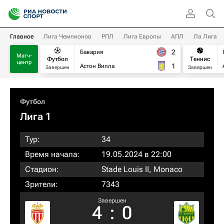
Главное
Лига Чемпионов
РПЛ
Лига Европы
АПЛ
Ла Лига
2
Бавария
Матч-
Футбол
Теннис
центр
1
Астон Вилла
Завершен
Завершен
Футбол
Лига 1
Тур:
34
Время начала:
19.05.2024 в 22:00
Стадион:
Stade Louis II, Monaco
Зрители:
7343
Завершен
4
:
0