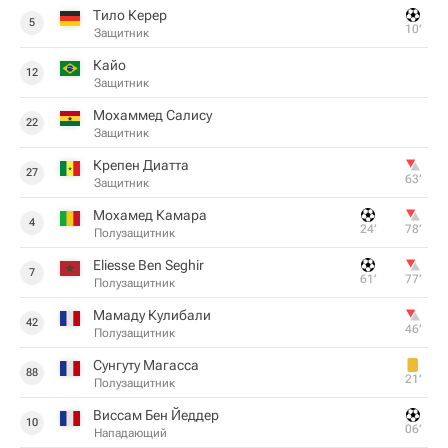
Тило Керер
5
10‎’‎
Защитник
Кайо
12
Защитник
Мохаммед Салису
22
Защитник
Крепен Диатта
27
63‎’‎
Защитник
Мохамед Камара
4
24‎’‎
78‎’‎
Полузащитник
Eliesse Ben Seghir
7
61‎’‎
77‎’‎
Полузащитник
Мамаду Кулибали
42
46‎’‎
Полузащитник
Сунгуту Магасса
88
21‎’‎
Полузащитник
Виссам Бен Йеддер
10
06‎’‎
Нападающий