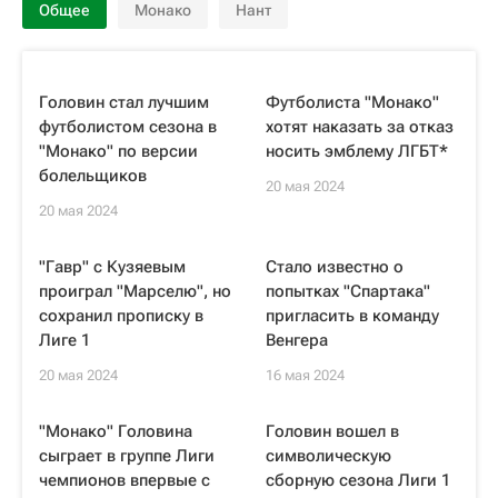
Общее
Монако
Нант
Головин стал лучшим
Футболиста "Монако"
футболистом сезона в
хотят наказать за отказ
"Монако" по версии
носить эмблему ЛГБТ*
болельщиков
20 мая 2024
20 мая 2024
"Гавр" с Кузяевым
Стало известно о
проиграл "Марселю", но
попытках "Спартака"
сохранил прописку в
пригласить в команду
Лиге 1
Венгера
20 мая 2024
16 мая 2024
"Монако" Головина
Головин вошел в
сыграет в группе Лиги
символическую
чемпионов впервые с
сборную сезона Лиги 1