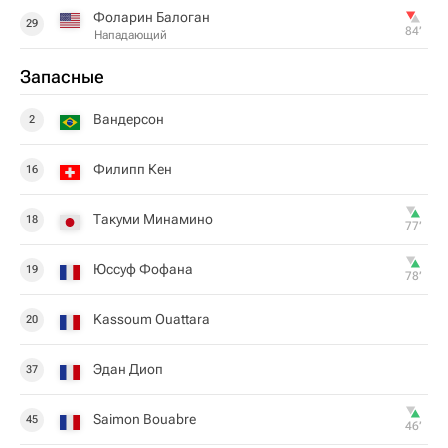
Фоларин Балоган
29
84‎’‎
Нападающий
Запасные
Вандерсон
2
Филипп Кен
16
Такуми Минамино
18
77‎’‎
Юссуф Фофана
19
78‎’‎
Kassoum Ouattara
20
Эдан Диоп
37
Saimon Bouabre
45
46‎’‎