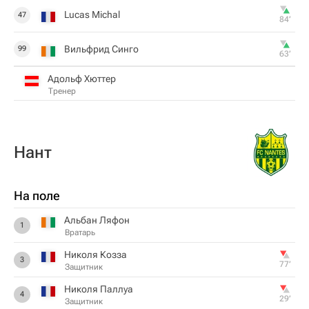
Lucas Michal
47
84‎’‎
Вильфрид Синго
99
63‎’‎
Адольф Хюттер
Тренер
Нант
На поле
Альбан Ляфон
1
Вратарь
Николя Козза
3
77‎’‎
Защитник
Николя Паллуа
4
29‎’‎
Защитник