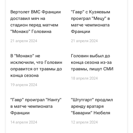
Вертолет ВМС Франции
"Гавр" с Кузяевым
доставил мяч на
проиграл "Мецу" в
стадион перед матчем
матче чемпионата
"Монако" Головина
Франции
21 апреля 2024
21 апреля 2024
В "Монако" не
Головин выбыл до
исключили, что Головин
конца сезона из-за
оправится от травмы до
травмы, пишут СМИ
конца сезона
18 апреля 2024
19 апреля 2024
"Гавр" проиграл "Нанту"
"Штутгарт" продлил
в матче чемпионата
аренду вратаря
Франции
"Баварии" Нюбеля
14 апреля 2024
12 апреля 2024