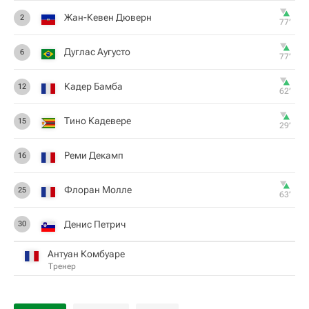
Жан-Кевен Дюверн
2
77‎’‎
Дуглас Аугусто
6
77‎’‎
Кадер Бамба
12
62‎’‎
Тино Кадевере
15
29‎’‎
Реми Декамп
16
Флоран Молле
25
63‎’‎
Денис Петрич
30
Антуан Комбуаре
Тренер