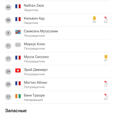
Nathan Zeze
44
Защитник
Кельвин Аду
98
36‎’‎
63‎’‎
Защитник
Самюэль Мутуссами
8
Полузащитник
Маркус Коко
11
Полузащитник
Мусса Сиссоко
17
41‎’‎
Полузащитник
Эрай Джемерт
24
Полузащитник
Маттис Аблин
39
77‎’‎
Полузащитник
Бени Траоре
77
62‎’‎
Нападающий
Запасные