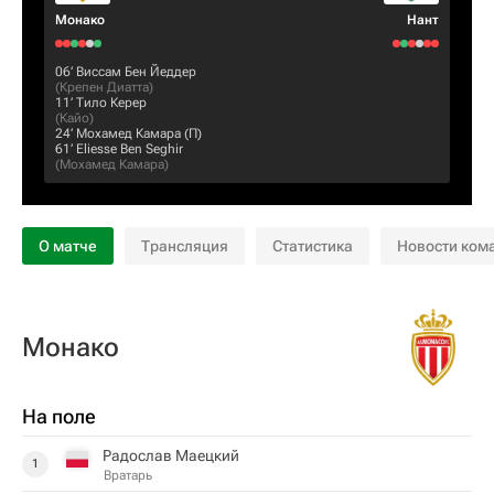
Монако
Нант
06‎’‎
Виссам Бен Йеддер
(
Крепен Диатта
)
11‎’‎
Тило Керер
(
Кайо
)
24‎’‎
Мохамед Камара
(П)
61‎’‎
Eliesse Ben Seghir
(
Мохамед Камара
)
О матче
Трансляция
Статистика
Новости ком
Монако
На поле
Радослав Маецкий
1
Вратарь