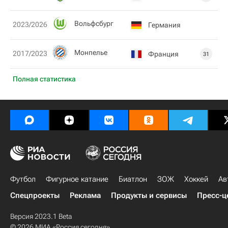
Вольфсбург
2023/2026
Германия
Монпелье
2017/2023
Франция
31
Полная статистика
Футбол
Фигурное катание
Биатлон
ЗОЖ
Хоккей
Ав
Спецпроекты
Реклама
Продукты и сервисы
Пресс-ц
Версия 2023.1 Beta
© 2026 МИА «Россия сегодня»