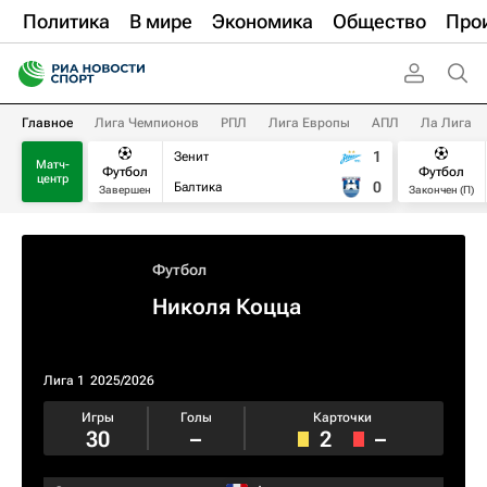
Политика
В мире
Экономика
Общество
Про
Главное
Лига Чемпионов
РПЛ
Лига Европы
АПЛ
Ла Лига
1
Зенит
Матч-
Футбол
Футбол
центр
0
Балтика
Завершен
Закончен (П)
Футбол
Николя Коцца
Лига 1
2025/2026
Игры
Голы
Карточки
30
–
2
–