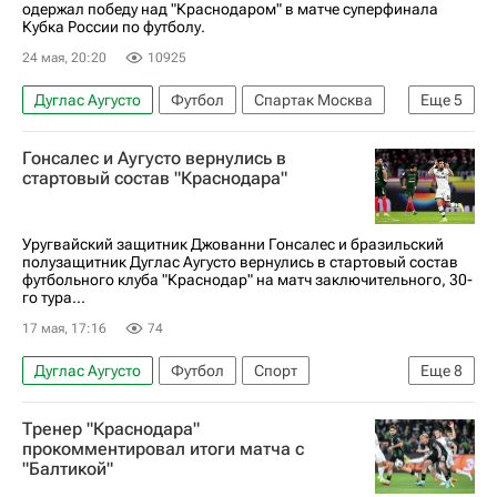
одержал победу над "Краснодаром" в матче суперфинала
Кубка России по футболу.
24 мая, 20:20
10925
Дуглас Аугусто
Футбол
Спартак Москва
Еще
5
Краснодар
Спорт
Гонсалес и Аугусто вернулись в
Кубок России по футболу
Пабло Солари
стартовый состав "Краснодара"
Александер Джику
Уругвайский защитник Джованни Гонсалес и бразильский
полузащитник Дуглас Аугусто вернулись в стартовый состав
футбольного клуба "Краснодар" на матч заключительного, 30-
го тура...
17 мая, 17:16
74
Дуглас Аугусто
Футбол
Спорт
Еще
8
Краснодар
Ду Кейрос
Тренер "Краснодара"
Джованни Гонсалес
Станислав Агкацев
прокомментировал итоги матча с
"Балтикой"
Краснодар
Оренбург
Зенит