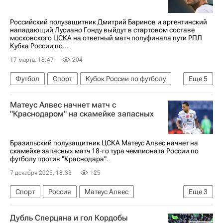
Российский полузащитник Дмитрий Баринов и аргентинский
нападающий Лусиано Гонду выйдут в стартовом составе
московского ЦСКА на ответный матч полуфинала пути РПЛ
Кубка России по...
17 марта, 18:47
204
Футбол
Спорт
Кубок России по футболу
Еще
5
Дмитрий Баринов
Лусиано Гонду
Матеус Алвес начнет матч с
Краснодар
ПФК ЦСКА
Владислав Тороп
"Краснодаром" на скамейке запасных
Бразильский полузащитник ЦСКА Матеус Алвес начнет на
скамейке запасных матч 18-го тура чемпионата России по
футболу против "Краснодара".
7 декабря 2025, 18:33
125
Спорт
Россия
Матеус Алвес
Еще
3
Краснодар
ПФК ЦСКА
Дубль Сперцяна и гол Кордобы
РПЛ 2026-2027 (Чемпионат России по футболу)