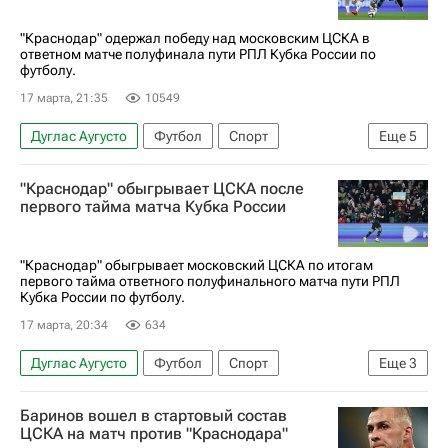
"Краснодар" одержал победу над московским ЦСКА в
ответном матче полуфинала пути РПЛ Кубка России по
футболу.
17 марта, 21:35
10549
Дуглас Аугусто
Футбол
Спорт
Еще
5
Жоау Батчи
Джон Кордоба
Краснодар
"Краснодар" обыгрывает ЦСКА после
ПФК ЦСКА
Кубок России по футболу
первого тайма матча Кубка России
"Краснодар" обыгрывает московский ЦСКА по итогам
первого тайма ответного полуфинального матча пути РПЛ
Кубка России по футболу.
17 марта, 20:34
634
Дуглас Аугусто
Футбол
Спорт
Еще
3
Кубок России по футболу
ПФК ЦСКА
Баринов вошел в стартовый состав
Краснодар
ЦСКА на матч против "Краснодара"