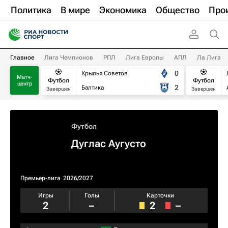
Политика
В мире
Экономика
Общество
Про
Главное
Лига Чемпионов
РПЛ
Лига Европы
АПЛ
Ла Лига
0
Крылья Советов
Матч-
Футбол
Футбол
центр
2
Балтика
Завершен
Завершен
Футбол
Дуглас Аугусто
Премьер-лига
2026/2027
Игры
Голы
Карточки
2
–
2
–