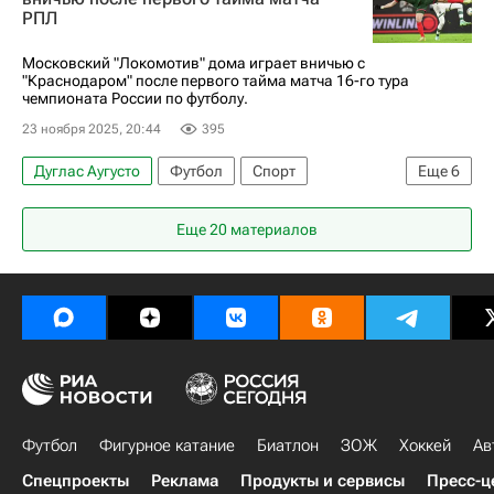
РПЛ
РПЛ 2026-2027 (Чемпионат России по футболу)
Краснодар
Нант
Московский "Локомотив" дома играет вничью с
"Краснодаром" после первого тайма матча 16-го тура
чемпионата России по футболу.
23 ноября 2025, 20:44
395
Дуглас Аугусто
Футбол
Спорт
Еще
6
Анонсы и трансляции матчей
Еще 20 материалов
Александр Руденко
Краснодар
РПЛ 2026-2027 (Чемпионат России по футболу)
ПФК ЦСКА
Локомотив (Москва)
Футбол
Фигурное катание
Биатлон
ЗОЖ
Хоккей
Ав
Спецпроекты
Реклама
Продукты и сервисы
Пресс-ц