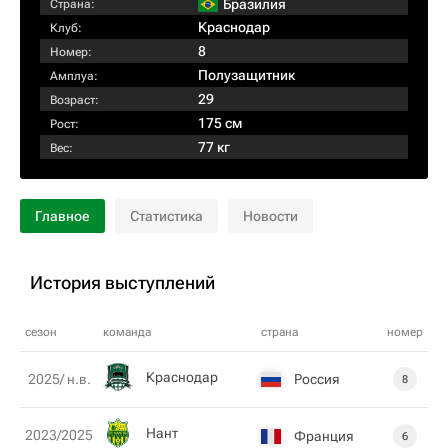
Бразилия
Страна:
Краснодар
Клуб:
8
Номер:
Полузащитник
Амплуа:
29
Возраст:
175 см
Рост:
77 кг
Вес:
Главное
Статистика
Новости
История выступлений
сезон
команда
страна
номер
Краснодар
Россия
2025/ н.в.
8
Нант
2023/2025
Франция
6