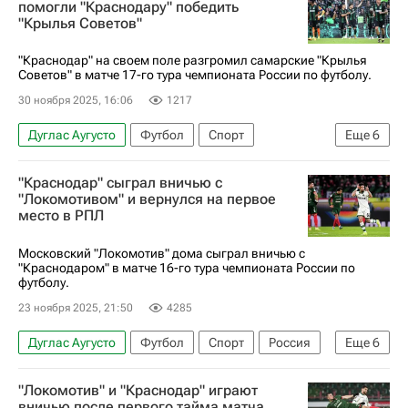
помогли "Краснодару" победить
"Крылья Советов"
"Краснодар" на своем поле разгромил самарские "Крылья
Советов" в матче 17-го тура чемпионата России по футболу.
30 ноября 2025, 16:06
1217
Дуглас Аугусто
Футбол
Спорт
Еще
6
Джон Кордоба
Эдуард Сперцян
"Краснодар" сыграл вничью с
ПФК ЦСКА
Крылья Советов
Краснодар
"Локомотивом" и вернулся на первое
место в РПЛ
РПЛ 2026-2027 (Чемпионат России по футболу)
Московский "Локомотив" дома сыграл вничью с
"Краснодаром" в матче 16-го тура чемпионата России по
футболу.
23 ноября 2025, 21:50
4285
Дуглас Аугусто
Футбол
Спорт
Россия
Еще
6
Москва
Александр Руденко
"Локомотив" и "Краснодар" играют
Локомотив (Москва)
вничью после первого тайма матча