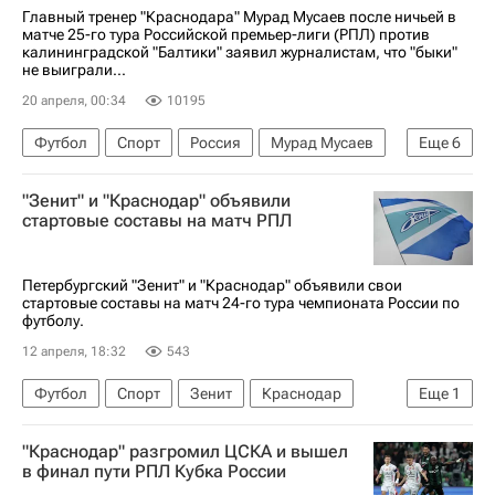
РПЛ 2026-2027 (Чемпионат России по футболу)
Главный тренер "Краснодара" Мурад Мусаев после ничьей в
матче 25-го тура Российской премьер-лиги (РПЛ) против
калининградской "Балтики" заявил журналистам, что "быки"
не выиграли...
20 апреля, 00:34
10195
Футбол
Спорт
Россия
Мурад Мусаев
Еще
6
Хуан Боселли
Илья Петров
Зенит
"Зенит" и "Краснодар" объявили
Краснодар
Балтика
стартовые составы на матч РПЛ
РПЛ 2026-2027 (Чемпионат России по футболу)
Петербургский "Зенит" и "Краснодар" объявили свои
стартовые составы на матч 24-го тура чемпионата России по
футболу.
12 апреля, 18:32
543
Футбол
Спорт
Зенит
Краснодар
Еще
1
РПЛ 2026-2027 (Чемпионат России по футболу)
"Краснодар" разгромил ЦСКА и вышел
в финал пути РПЛ Кубка России