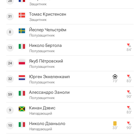
28
Защитник
Томас Кристенсен
31
Защитник
Йеспер Чельстрём
8
Полузащитник
Николо Бертола
13
84‎’‎
Полузащитник
Якуб Пётровский
24
Полузащитник
Юрген Эккеленкамп
32
73‎’‎
83‎’‎
Полузащитник
Алессандро Заноли
59
90‎’‎
Полузащитник
Кинан Дэвис
9
83‎’‎
Нападающий
Николо Дзаньоло
10
33‎’‎
90‎’‎
Нападающий