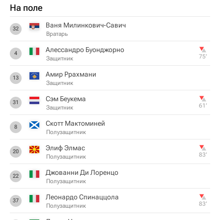
На поле
Ваня Милинкович-Савич
32
Вратарь
Алессандро Буонджорно
4
75‎’‎
Защитник
Амир Ррахмани
13
Защитник
Сэм Беукема
31
61‎’‎
Защитник
Скотт Мактоминей
8
Полузащитник
Элиф Элмас
20
83‎’‎
Полузащитник
Джованни Ди Лоренцо
22
Полузащитник
Леонардо Спинаццола
37
83‎’‎
Полузащитник