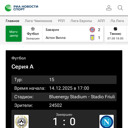
Главное
Лига Чемпионов
РПЛ
Лига Европы
АПЛ
Ла Лига
2
Бавария
Матч-
Футбол
Теннис
центр
1
Астон Вилла
Завершен
07.08 18:00
Футбол
Серия А
Тур:
15
Время начала:
14.12.2025 в 17:00
Стадион:
Bluenergy Stadium - Stadio Friuli
Зрители:
24502
Завершен
1
:
0