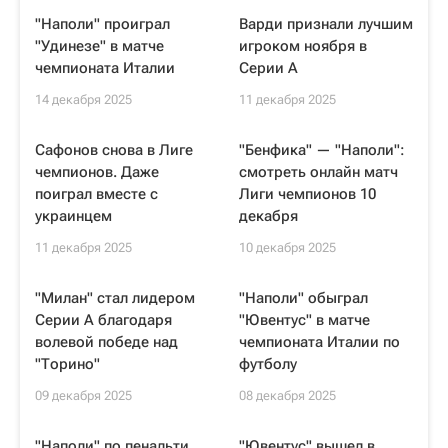
"Наполи" проиграл
Варди признали лучшим
"Удинезе" в матче
игроком ноября в
чемпионата Италии
Серии A
14 декабря 2025
11 декабря 2025
Сафонов снова в Лиге
"Бенфика" — "Наполи":
чемпионов. Даже
смотреть онлайн матч
поиграл вместе с
Лиги чемпионов 10
украинцем
декабря
11 декабря 2025
10 декабря 2025
"Милан" стал лидером
"Наполи" обыграл
Серии А благодаря
"Ювентус" в матче
волевой победе над
чемпионата Италии по
"Торино"
футболу
09 декабря 2025
08 декабря 2025
"Наполи" по пенальти
"Ювентус" вышел в