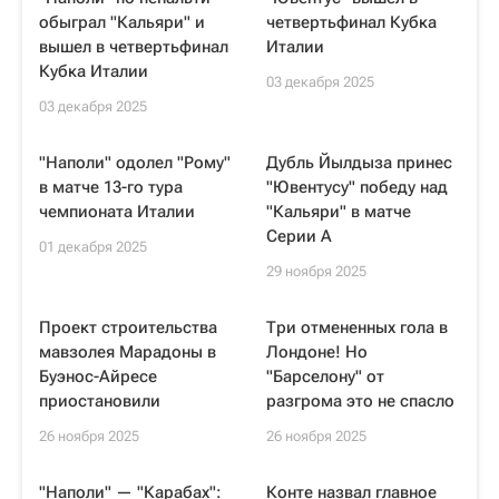
обыграл "Кальяри" и
четвертьфинал Кубка
вышел в четвертьфинал
Италии
Кубка Италии
03 декабря 2025
03 декабря 2025
"Наполи" одолел "Рому"
Дубль Йылдыза принес
в матче 13-го тура
"Ювентусу" победу над
чемпионата Италии
"Кальяри" в матче
Серии А
01 декабря 2025
29 ноября 2025
Проект строительства
Три отмененных гола в
мавзолея Марадоны в
Лондоне! Но
Буэнос-Айресе
"Барселону" от
приостановили
разгрома это не спасло
26 ноября 2025
26 ноября 2025
"Наполи" — "Карабах":
Конте назвал главное