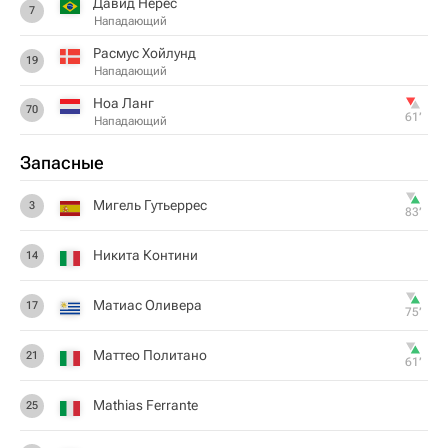
Давид Нерес
7
Нападающий
Расмус Хойлунд
19
Нападающий
Ноа Ланг
70
61‎’‎
Нападающий
Запасные
Мигель Гутьеррес
3
83‎’‎
Никита Контини
14
Матиас Оливера
17
75‎’‎
Маттео Политано
21
61‎’‎
Mathias Ferrante
25