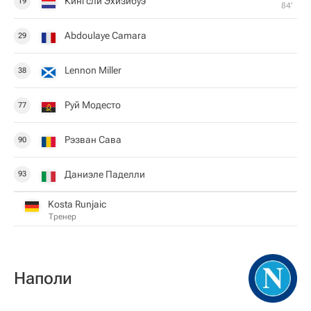
Кингсли Эхизибуэ
19
84‎’‎
Abdoulaye Camara
29
Lennon Miller
38
Руй Модесто
77
Рэзван Сава
90
Даниэле Паделли
93
Kosta Runjaic
Тренер
Наполи