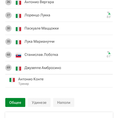
Антонио Вергара
26
Лоренцо Лукка
27
83‎’‎
Паскуале Маццокки
30
Лука Мариануччи
35
Станислав Лоботка
68
61‎’‎
Джузеппе Амбросино
69
Антонио Конте
Тренер
Общее
Удинезе
Наполи