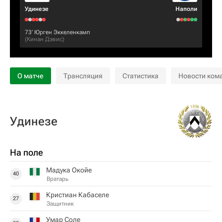
Удинезе
Наполи
73‎’‎
Юрген Эккеленкамп
(
Кинан Дэвис
)
О матче
Трансляция
Статистика
Новости ком
Удинезе
На поле
Мадука Окойe
40
Вратарь
Кристиан Кабаселе
27
Защитник
Умар Соле