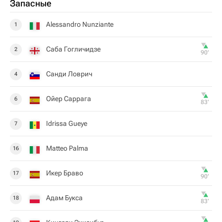
Запасные
Alessandro Nunziante
1
Саба Гогличидзе
2
90‎’‎
Санди Ловрич
4
Ойер Саррага
6
83‎’‎
Idrissa Gueye
7
Matteo Palma
16
Икер Браво
17
90‎’‎
Адам Букса
18
83‎’‎