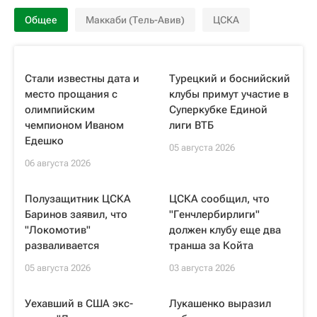
Общее
Маккаби (Тель-Авив)
ЦСКА
Стали известны дата и
Турецкий и боснийский
место прощания с
клубы примут участие в
олимпийским
Суперкубке Единой
чемпионом Иваном
лиги ВТБ
Едешко
05 августа 2026
06 августа 2026
Полузащитник ЦСКА
ЦСКА сообщил, что
Баринов заявил, что
"Генчлербирлиги"
"Локомотив"
должен клубу еще два
разваливается
транша за Койта
05 августа 2026
03 августа 2026
Уехавший в США экс-
Лукашенко выразил