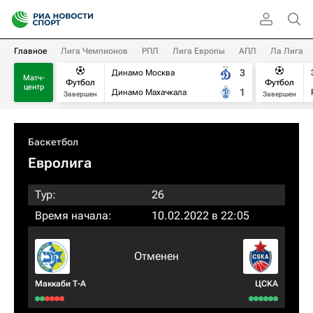
Главное
Лига Чемпионов
РПЛ
Лига Европы
АПЛ
Ла Лига
3
Динамо Москва
Матч-
Футбол
Футбол
центр
1
Динамо Махачкала
Завершен
Завершен
Баскетбол
Евролига
Тур:
26
Время начала:
10.02.2022 в 22:05
Отменен
Маккаби Т-А
ЦСКА