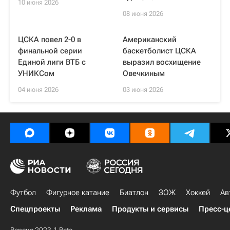
10 июня 2026
08 июня 2026
ЦСКА повел 2-0 в
Американский
финальной серии
баскетболист ЦСКА
Единой лиги ВТБ с
выразил восхищение
УНИКСом
Овечкиным
04 июня 2026
03 июня 2026
Футбол
Фигурное катание
Биатлон
ЗОЖ
Хоккей
Ав
Спецпроекты
Реклама
Продукты и сервисы
Пресс-ц