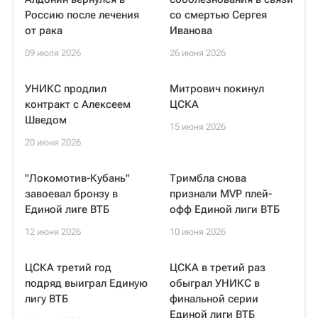
Россию после лечения
со смертью Сергея
от рака
Иванова
09 июля 2026
26 июня 2026
УНИКС продлил
Митрович покинул
контракт с Алексеем
ЦСКА
Шведом
15 июня 2026
20 июня 2026
"Локомотив-Кубань"
Тримбла снова
завоевал бронзу в
признали MVP плей-
Единой лиге ВТБ
офф Единой лиги ВТБ
12 июня 2026
10 июня 2026
ЦСКА третий год
ЦСКА в третий раз
подряд выиграл Единую
обыграл УНИКС в
лигу ВТБ
финальной серии
Единой лиги ВТБ