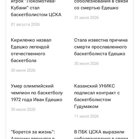
игрок "Локомотива-
соболезнования в связи
Кубани" стал
со смертью Едешко
баскетболистом ЦСКА
31 июля 2026
01 августа 2026
Кириленко назвал
Стала известна причина
Едешко легендой
смерти прославленного
отечественного
баскетболиста Едешко
баскетбола
30 июля 2026
30 июля 2026
Умер олимпийский
Казанский УНИКС
чемпион по баскетболу
подписал контракт с
1972 года Иван Едешко
баскетболистом
Гудумаком
30 июля 2026
11 июля 2026
"Борется за жизнь":
В ПБК ЦСКА выразили
Алдонин вернулся в
соболезнования в связи