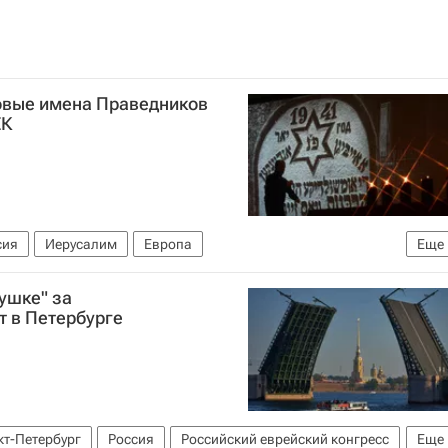
новые имена Праведников
ЕК
сия
Иерусалим
Европа
Еще
ушке" за
т в Петербурге
кт-Петербург
Россия
Российский еврейский конгресс
Еще