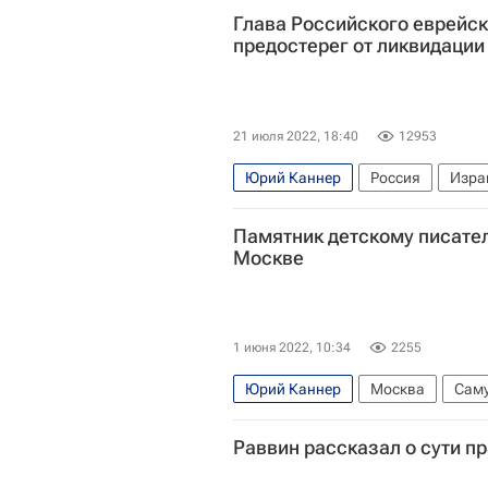
Глава Российского еврейск
предостерег от ликвидации
21 июля 2022, 18:40
12953
Юрий Каннер
Россия
Изра
В мире
Общество
Религия
Памятник детскому писате
Москве
1 июня 2022, 10:34
2255
Юрий Каннер
Москва
Сам
Российская академия художеств
Раввин рассказал о сути п