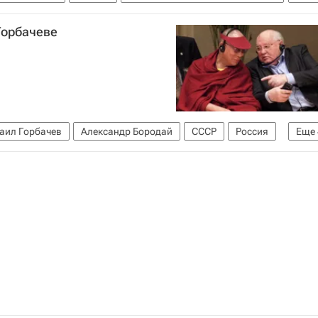
Горбачеве
аил Горбачев
Александр Бородай
СССР
Россия
Еще
еврейский конгресс
Умер Михаил Горбачев
Религия