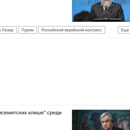
л Лазар
Пурим
Российский еврейский конгресс
Еще
сии
Израиль
Россия
исемитских клише" среди