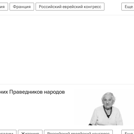
зия
Франция
Российский еврейский конгресс
Еще
по делам национальностей (ФАДН России)
Россия
дних Праведников народов
усалим
Житомир
Российский еврейский конгресс
Еще