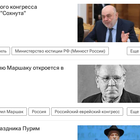
ого конгресса
 "Сохнута"
иль
Министерство юстиции РФ (Минюст России)
Еще
лю Маршаку откроется в
уил Маршак
Россия
Российский еврейский конгресс
Еще
Московская городская дума
раздника Пурим