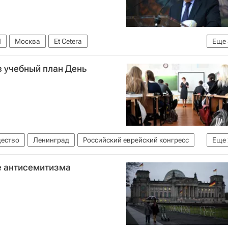
Н
Москва
Et Cetera
Еще
Егор Бероев
Антониу Гутерреш
 учебный план День
ество
Ленинград
Российский еврейский конгресс
Еще
е антисемитизма