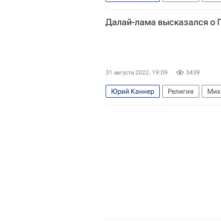
Религия
Далай-лама высказался о 
31 августа 2022, 19:09
3439
Юрий Каннер
Религия
Мих
Северный Кавказ
Российский 