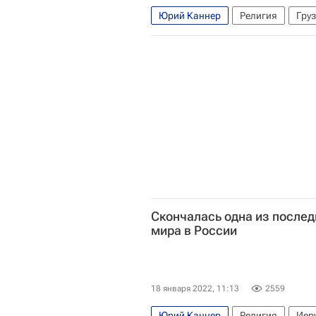
Юрий Каннер
Религия
Гру
ОБСЕ
Федеральное агентство 
Скончалась одна из после
мира в России
18 января 2022, 11:13
2559
Юрий Каннер
Религия
Иер