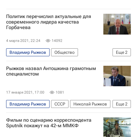
Политик перечислил актуальные для
современного лидера качества
Горбачева
4 марта 2021, 22:24
14092
Владимир Рыжков
Общество
Еще
2
Михаил Горбачев
Горбачев-фонд
Рыжков назвал Антошкина грамотным
специалистом
17 января 2021, 17:00
1081
Владимир Рыжков
СССР
Николай Рыжков
Еще
2
Госдума РФ
Николай Антошкин
Фильм по сценарию корреспондента
Sputnik покажут на 42-м ММКФ