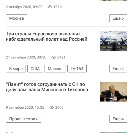
2 октября 2020, 09:00
16161
Москва
Еще
5
Московский международный кинофестиваль
Три страны Евросоюза выполнят
Sputnik
Культура
что посмотреть
Кино
наблюдательный полет над Россией
21 сентября 2020, 00:26
8421
В мире
США
Москва
Ту-154
Еще
4
Дональд Трамп
Договор по открытому небу
"Ланит" готов сотрудничать с СК по
Сергей Рыжков
Россия
делу замглавы Минэнерго Тихонова
9 сентября 2020, 15:35
2906
Происшествия
Еще
4
Министерство энергетики РФ (Минэнерго России)