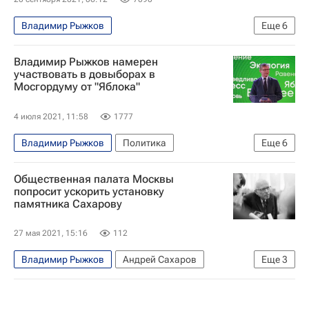
Владимир Рыжков
Еще
6
Выборы в Государственную думу
Политика
Владимир Рыжков намерен
Москва
Московская городская дума
участвовать в довыборах в
Мосгордуму от "Яблока"
Госдума РФ
Олег Шереметьев
4 июля 2021, 11:58
1777
Владимир Рыжков
Политика
Еще
6
Николай Губенко
Общественная палата Москвы
Московская городская дума
Госдума РФ
попросит ускорить установку
памятника Сахарову
Яблоко
Умер Николай Губенко
Олег Шереметьев
27 мая 2021, 15:16
112
Владимир Рыжков
Андрей Сахаров
Еще
3
Москва
Сергей Собянин
Физический институт РАН