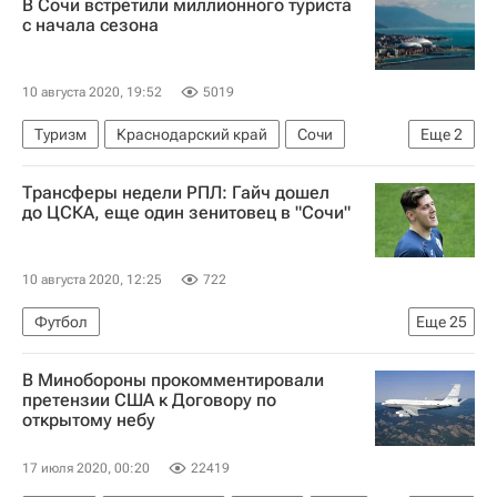
В Сочи встретили миллионного туриста
Следственный комитет России (СК РФ)
с начала сезона
Светлана Петренко
Задержание замглавы Минэнерго Анатолия Тихонова
10 августа 2020, 19:52
5019
Туризм
Краснодарский край
Сочи
Еще
2
Краснодар
Новости - Туризм
Трансферы недели РПЛ: Гайч дошел
до ЦСКА, еще один зенитовец в "Сочи"
10 августа 2020, 12:25
722
Футбол
Еще
25
РПЛ 2026-2027 (Чемпионат России по футболу)
В Минобороны прокомментировали
Оренбург
ПФК ЦСКА
Ростов
претензии США к Договору по
открытому небу
Брайан Идову
Даниил Фомин
Никита Чичерин
Адольфо Гайч
17 июля 2020, 00:20
22419
Материалы РИА Спорт
Дмитрий Селюк