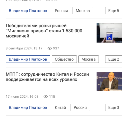
Владимир Платонов
Россия
Москва
Еще
5
Сергей Митин
Владимир Кашин
Победителями розыгрышей
Совет Федерации РФ
Экспоцентр
"Миллиона призов" стали 1 530 000
москвичей
Московская торгово-промышленная палата
8 сентября 2024, 13:17
937
Владимир Платонов
Общество
Москва
Еще
2
Московская торгово-промышленная палата
МТПП: сотрудничество Китая и России
Московская городская дума
поддерживается на всех уровнях
17 июня 2024, 16:03
115
Владимир Платонов
Китай
Россия
Еще
3
Москва
Технологии
Московская торгово-промышленная палата