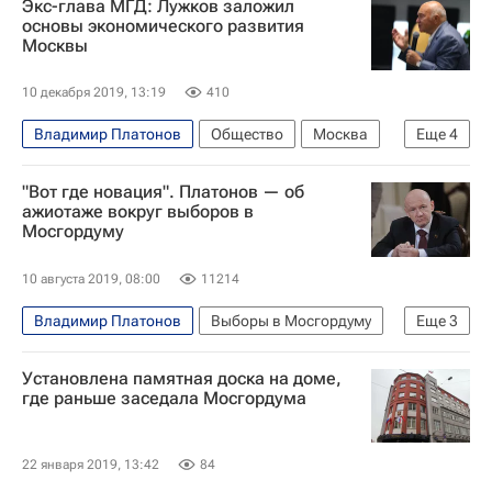
Экс-глава МГД: Лужков заложил
Коронавирус COVID-19
основы экономического развития
Москвы
Коронавирус в России
10 декабря 2019, 13:19
410
Владимир Платонов
Общество
Москва
Еще
4
Юрий Лужков
Сергей Собянин
"Вот где новация". Платонов — об
Московская городская дума
ажиотаже вокруг выборов в
Мосгордуму
Умер Юрий Лужков
10 августа 2019, 08:00
11214
Владимир Платонов
Выборы в Мосгордуму
Еще
3
Политика
Москва
Установлена памятная доска на доме,
Московская городская дума
где раньше заседала Мосгордума
22 января 2019, 13:42
84