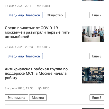
Коронавирус в России
Сергей Собянин
14 июля 2021, 20:11
10881
Московская торгово-промышленная палата
Владимир Платонов
Общество
Еще
7
Сергей Собянин
Cреди привитых от COVID-19
Московская торгово-промышленная палата
москвичей разыграли первые пять
автомобилей
Юрий Грымов
Коронавирусы
Коронавирус COVID-19
23 июня 2021, 20:23
67817
Коронавирус в России
Владимир Платонов
Еще
8
Вакцинация россиян от COVID-19
Распространение коронавируса
Общество
Антикризисная рабочая группа по
Технологии
Сергей Собянин
поддержке МСП в Москве начала
работу
Московская торгово-промышленная палата
Коронавирусы
Коронавирус COVID-19
8 апреля 2020, 19:33
1836
Коронавирус в России
Экономика
Москва
Еще
3
Департамент предпринимательства и инновационного развития города Москвы