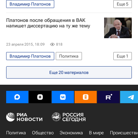
Владимир Платонов
Еще
5
Новости - Недвижимость
Евгений Бунимович
Платонов после обращения в ВАК
Андрей Метельский
Алексей Шапошников
напишет диссертацию на ту же тему
Мосгордума
23 апреля 2015, 18:09
818
Владимир Платонов
Политика
Еще
1
Высшая аттестационная комиссия
Еще
20
материалов
Политика
Общество
Экономика
В мире
Происшеств