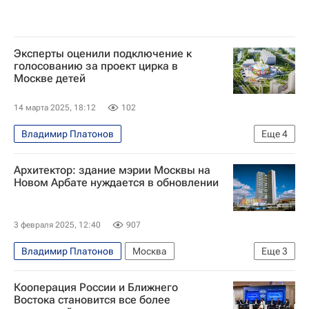
Эксперты оценили подключение к
голосованию за проект цирка в
Москве детей
14 марта 2025, 18:12
102
Владимир Платонов
Еще
4
Москва Сегодня: мегаполис для жизни
Архитектор: здание мэрии Москвы на
Сергей Собянин
Московская городская дума
Новом Арбате нуждается в обновлении
Москва
3 февраля 2025, 12:40
907
Владимир Платонов
Москва
Еще
3
Владимир Ефимов (Правительство Москвы)
Кооперация России и Ближнего
Новый Арбат
Востока становится все более