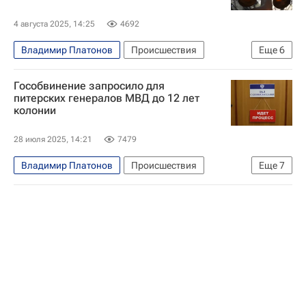
4 августа 2025, 14:25
4692
Владимир Платонов
Происшествия
Еще
6
Санкт-Петербург
Россия
Москва
Гособвинение запросило для
УГИБДД
ГИБДД МВД РФ
Toyota Corolla
питерских генералов МВД до 12 лет
колонии
28 июля 2025, 14:21
7479
Владимир Платонов
Происшествия
Еще
7
Санкт-Петербург
Россия
Коррупция
Ленинградская область
УГИБДД
Toyota Corolla
ГИБДД МВД РФ