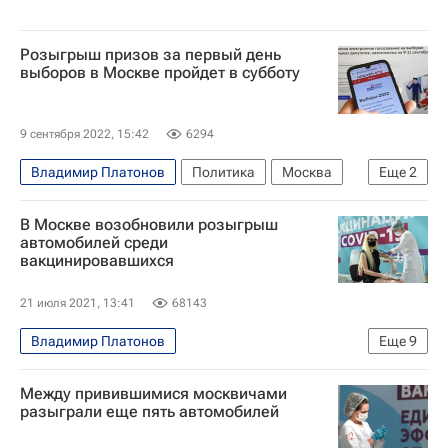
Розыгрыш призов за первый день
выборов в Москве пройдет в субботу
9 сентября 2022, 15:42
6294
Владимир Платонов
Политика
Москва
Еще
2
Московская торгово-промышленная палата
В Москве возобновили розыгрыш
Единый день голосования — 2022
автомобилей среди
вакцинировавшихся
21 июля 2021, 13:41
68143
Владимир Платонов
Еще
9
Распространение коронавируса
Общество
Между привившимися москвичами
Москва
Здоровье - Общество
разыграли еще пять автомобилей
Коронавирусы
Коронавирус COVID-19