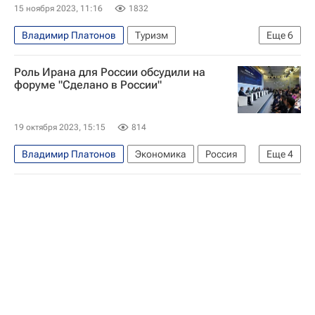
Московская торгово-промышленная палата
15 ноября 2023, 11:16
1832
Совет Федерации РФ
Владимир Платонов
Туризм
Еще
6
Новости - Туризм
Туризм
туристы
Роль Ирана для России обсудили на
Московская торгово-промышленная палата
форуме "Сделано в России"
Госдума РФ
Наталья Костенко
19 октября 2023, 15:15
814
Владимир Платонов
Экономика
Россия
Еще
4
Иран
Казем Джалали
Хасан Тимижев
Московская торгово-промышленная палата