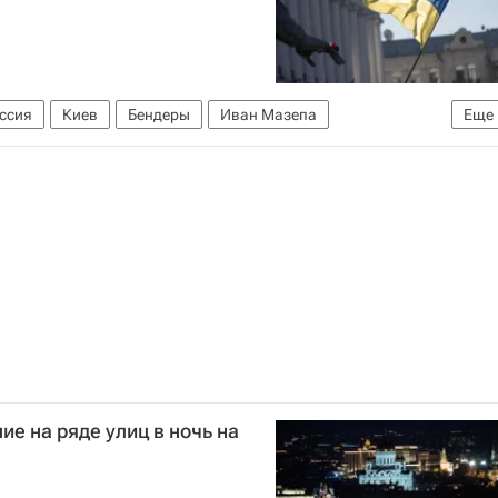
ссия
Киев
Бендеры
Иван Мазепа
Еще
е на ряде улиц в ночь на