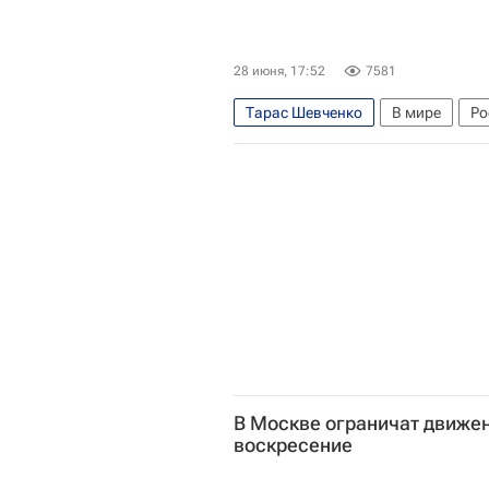
28 июня, 17:52
7581
Тарас Шевченко
В мире
Ро
Мария Захарова
В Москве ограничат движени
воскресение