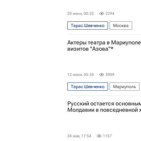
20 июня, 00:25
2294
Тарас Шевченко
Москва
Актеры театра в Мариуполе
визитов "Азова"*
12 июня, 05:34
3909
Тарас Шевченко
Мариуполь
Русский остается основны
Молдавии в повседневной 
24 мая, 17:54
1157