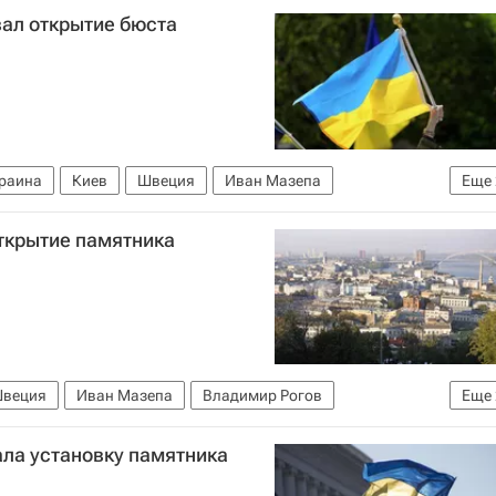
ал открытие бюста
раина
Киев
Швеция
Иван Мазепа
Еще
 православная церковь
ткрытие памятника
веция
Иван Мазепа
Владимир Рогов
Еще
 православная церковь
ла установку памятника