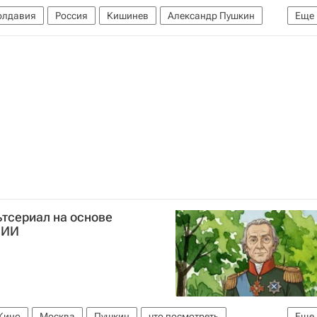
лдавия
Россия
Кишинев
Александр Пушкин
Еще
тсериал на основе
 ИИ
Кино
Москва
Пушкин
что посмотреть
Еще