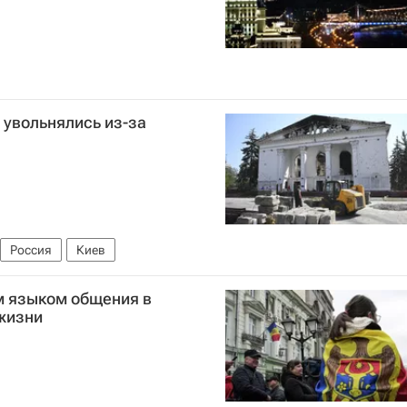
 увольнялись из-за
Россия
Киев
м языком общения в
жизни