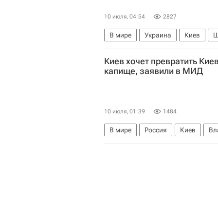
10 июля, 04:54
2827
В мире
Украина
Киев
Ш
Владимир Зеленский
Русская
Киев хочет превратить Кие
капище, заявили в МИД
10 июля, 01:39
1484
В мире
Россия
Киев
Вл
Министерство культуры Украины