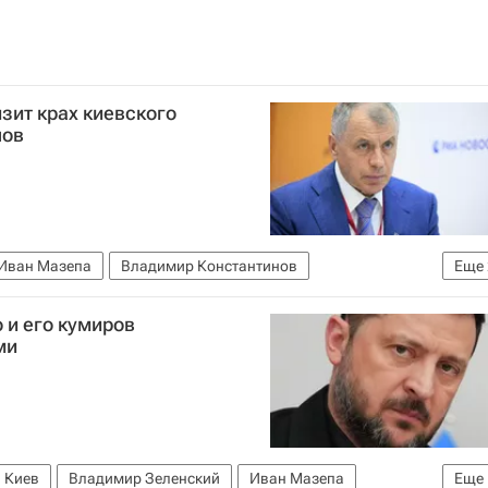
зит крах киевского
нов
Иван Мазепа
Владимир Константинов
Еще
ика Крым
 и его кумиров
ми
Киев
Владимир Зеленский
Иван Мазепа
Еще