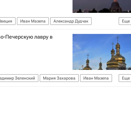
веция
Иван Мазепа
Александр Дудчак
Еще
 православная церковь
во-Печерскую лавру в
адимир Зеленский
Мария Захарова
Иван Мазепа
Еще
Киево-Печерская Лавра