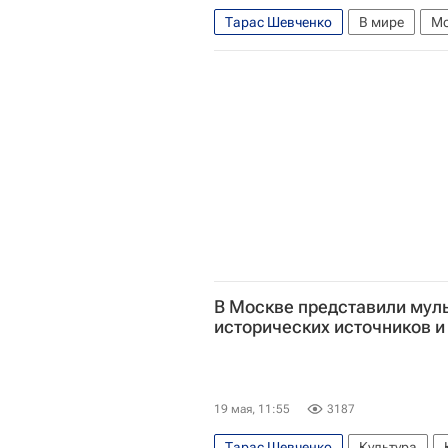
Тарас Шевченко
В мире
Мо
Олег Озеров
В Москве представили муль
исторических источников и
19 мая, 11:55
3187
Тарас Шевченко
Культура