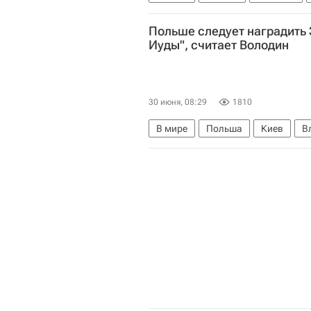
Госдума РФ
Польше следует наградить
Иуды", считает Володин
30 июня, 08:29
1810
В мире
Польша
Киев
В
Иван Мазепа
Госдума РФ