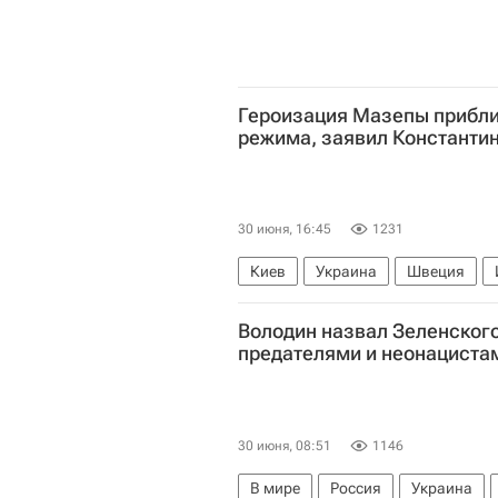
Героизация Мазепы прибли
режима, заявил Константи
30 июня, 16:45
1231
Киев
Украина
Швеция
Владимир Зеленский
Республ
Володин назвал Зеленского
предателями и неонациста
30 июня, 08:51
1146
В мире
Россия
Украина