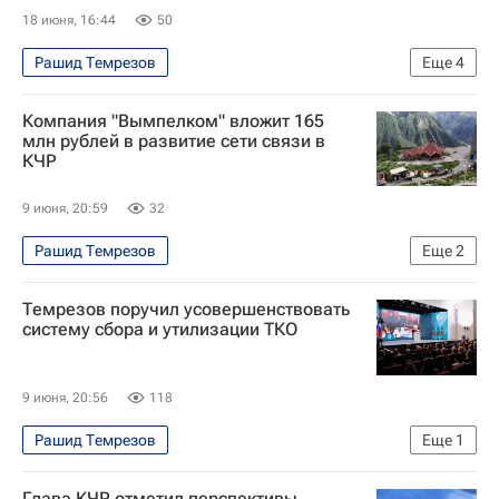
18 июня, 16:44
50
Рашид Темрезов
Еще
4
Карачаево-Черкесская Республика
Россия
Компания "Вымпелком" вложит 165
Карачаевск
Марат Хуснуллин
млн рублей в развитие сети связи в
КЧР
9 июня, 20:59
32
Рашид Темрезов
Еще
2
Карачаево-Черкесская Республика
Темрезов поручил усовершенствовать
ВымпелКом
систему сбора и утилизации ТКО
9 июня, 20:56
118
Рашид Темрезов
Еще
1
Карачаево-Черкесская Республика
Глава КЧР отметил перспективы