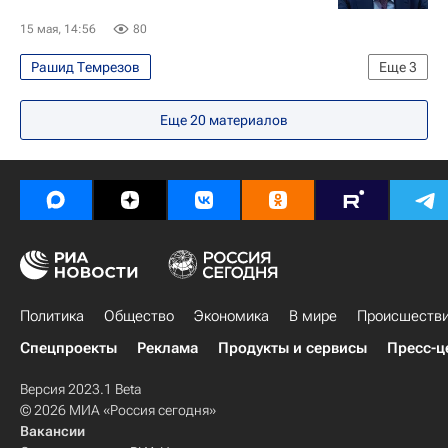
15 мая, 14:56
80
Рашид Темрезов
Еще
3
Карачаево-Черкесская Республика
Еще
20
материалов
Марат Хуснуллин
Равиль Гайнутдин
Политика
Общество
Экономика
В мире
Происшеств
Спецпроекты
Реклама
Продукты и сервисы
Пресс-ц
Версия 2023.1 Beta
© 2026 МИА «Россия сегодня»
Вакансии