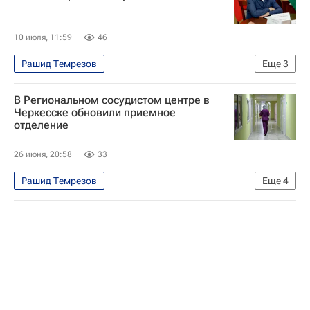
10 июля, 11:59
46
Рашид Темрезов
Еще
3
Карачаево-Черкесская Республика
В Региональном сосудистом центре в
Саудовская Аравия
Бахрейн
Черкесске обновили приемное
отделение
26 июня, 20:58
33
Рашид Темрезов
Еще
4
Карачаево-Черкесская Республика
Черкесск
Россия
СКФО