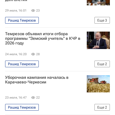
29 июля, 16:01
23
Рашид Темрезов
Еще
3
Карачаево-Черкесская Республика
Темрезов объявил итоги отбора
Малокарачаевский район
Урупский район
программы "Земский учитель" в КЧР в
2026 году
24 июля, 16:20
28
Рашид Темрезов
Еще
2
Карачаево-Черкесская Республика
Уборочная кампания началась в
Образование
Карачаево-Черкесии
23 июля, 16:47
22
Рашид Темрезов
Еще
2