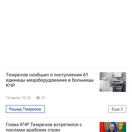
Карачаево-Черкесская Республика
Прикубанский район
Темрезов сообщил о поступлении 61
единицы медоборудования в больницы
КЧР
14 июля, 15:15
21
Рашид Темрезов
Еще
3
Карачаево-Черкесская Республика
Глава КЧР Темрезов встретился с
Медицина
Здоровье
послами арабских стран