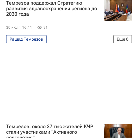
Темрезов поддержал Стратегию
Россия
Усть-Джегута
развития здравоохранения региона до
2030 года
Следственный комитет России (СК РФ)
МЧС России (Министерство РФ по делам гражданской обороны, чрезвычайным ситуациям и ликвидации последствий стихийных бедствий)
30 июля, 16:11
31
Рашид Темрезов
Еще
6
Карачаево-Черкесская Республика
Михаил Мурашко
Российская академия наук
Здравоохранение
Лекарства
Медицина
Темрезов: около 27 тыс жителей КЧР
стали участниками "Активного
долголетия"