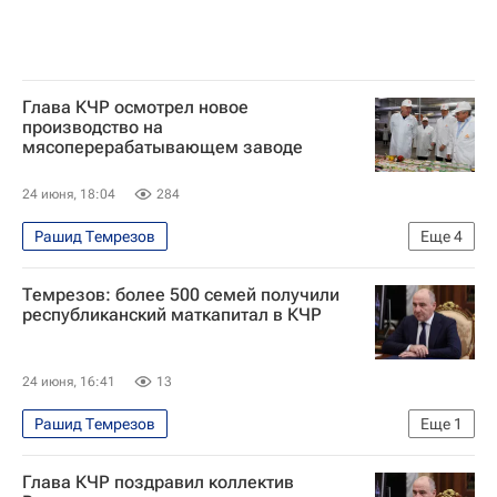
Глава КЧР осмотрел новое
производство на
мясоперерабатывающем заводе
24 июня, 18:04
284
Рашид Темрезов
Еще
4
Карачаево-Черкесская Республика
Темрезов: более 500 семей получили
Экономика
СКФО
республиканский маткапитал в КЧР
Северо-Кавказский Федеральный округ
24 июня, 16:41
13
Рашид Темрезов
Еще
1
Карачаево-Черкесская Республика
Глава КЧР поздравил коллектив