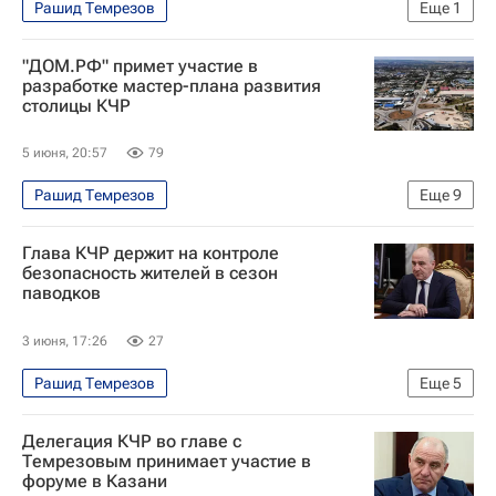
Рашид Темрезов
Еще
1
Карачаево-Черкесская Республика
"ДОМ.РФ" примет участие в
разработке мастер-плана развития
столицы КЧР
5 июня, 20:57
79
Рашид Темрезов
Еще
9
Карачаево-Черкесская Республика
Домбай
Глава КЧР держит на контроле
Черкесск
Северный Кавказ
безопасность жителей в сезон
паводков
Татьяна Ким (Бакальчук)
Билайн
Виталий Мутко
"Дом.РФ"
Ренова
3 июня, 17:26
27
Рашид Темрезов
Еще
5
Карачаево-Черкесская Республика
ЖКХ
Делегация КЧР во главе с
МЧС России (Министерство РФ по делам гражданской обороны, чрезвычайным ситуациям и ликвидации последствий стихийных бедствий)
Темрезовым принимает участие в
форуме в Казани
Гидрометцентр
Россия