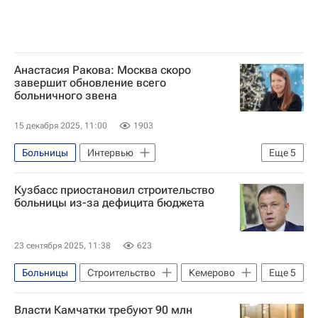
Анастасия Ракова: Москва скоро
завершит обновление всего
больничного звена
15 декабря 2025, 11:00
1903
Больницы
Интервью
Еще
5
Интервью - Авторы
Анастасия Ракова
Кузбасс приостановил строительство
Москва
Школы
Реконструкция
больницы из-за дефицита бюджета
23 сентября 2025, 11:38
623
Больницы
Строительство
Кемерово
Еще
5
Кемеровская область
Илья Середюк
Власти Камчатки требуют 90 млн
Медучреждения
Инфраструктура