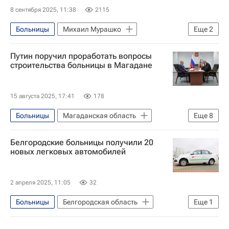
8 сентября 2025, 11:38
2115
Больницы
Михаил Мурашко
Еще
2
Москва
Путин поручил проработать вопросы
Министерство здравоохранения РФ (Минздрав России)
строительства больницы в Магадане
15 августа 2025, 17:41
178
Больницы
Магаданская область
Еще
8
Россия
Магадан
Сергей Носов
Белгородские больницы получили 20
Владимир Путин
Максим Орешкин
новых легковых автомобилей
Инфраструктура
Социальная инфраструктура
2 апреля 2025, 11:05
32
Строительство
Больницы
Белгородская область
Еще
1
Вячеслав Гладков