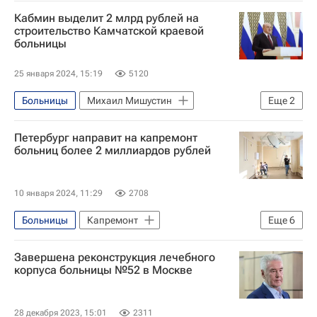
Министерство здравоохранения РФ (Минздрав России)
Кабмин выделит 2 млрд рублей на
строительство Камчатской краевой
больницы
25 января 2024, 15:19
5120
Больницы
Михаил Мишустин
Еще
2
Камчатский край
Правительство РФ
Петербург направит на капремонт
больниц более 2 миллиардов рублей
10 января 2024, 11:29
2708
Больницы
Капремонт
Еще
6
Санкт-Петербург
Александр Беглов
Завершена реконструкция лечебного
Инфраструктура
корпуса больницы №52 в Москве
Социальная инфраструктура
Медучреждения
Ремонт
28 декабря 2023, 15:01
2311