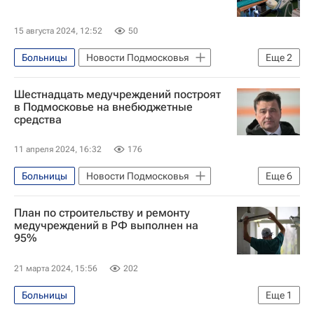
15 августа 2024, 12:52
50
Больницы
Новости Подмосковья
Еще
2
Московская область (Подмосковье)
Шестнадцать медучреждений построят
Алексей Сапанюк
в Подмосковье на внебюджетные
средства
11 апреля 2024, 16:32
176
Больницы
Новости Подмосковья
Еще
6
Общество
План по строительству и ремонту
Московская область (Подмосковье)
медучреждений в РФ выполнен на
95%
Балашиха
Котельники
Андрей Воробьев
Инфраструктура
21 марта 2024, 15:56
202
Больницы
Еще
1