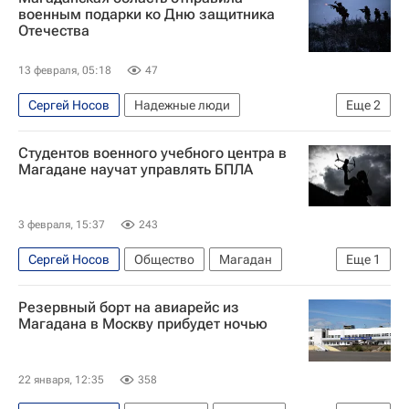
военным подарки ко Дню защитника
Отечества
13 февраля, 05:18
47
Сергей Носов
Надежные люди
Еще
2
Магаданская область
Студентов военного учебного центра в
Донецкая Народная Республика
Магадане научат управлять БПЛА
3 февраля, 15:37
243
Сергей Носов
Общество
Магадан
Еще
1
Россия
Резервный борт на авиарейс из
Магадана в Москву прибудет ночью
22 января, 12:35
358