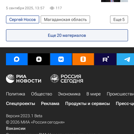
5 сентября 2025, 13:57
117
Сергей Носов
Магаданская область
Еще
5
Россия
Дальний Восток
Владимир Путин
Еще
20
материалов
Дальневосточный федеральный университет
ВЭФ-2025
Политика
Общество
Экономика
В мире
Происшеств
Спецпроекты
Реклама
Продукты и сервисы
Пресс-ц
Версия 2023.1 Beta
© 2026 МИА «Россия сегодня»
Вакансии