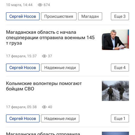
10 марта, 14:44
674
Сергей Носов
Происшествия
Магадан
Еще
3
Магаданская область
Японское море
Магаданская область с начала
МЧС России (Министерство РФ по делам гражданской обороны, чрезвычайным ситуациям и ликвидации последствий стихийных бедствий)
спецоперации отправила военным 145
т груза
17 февраля, 15:37
37
Сергей Носов
Надежные люди
Еще
4
Магаданская область
Владимир Якушев
Колымские волонтеры помогают
Совет Федерации РФ
Единая Россия
бойцам СВО
17 февраля, 05:38
40
Сергей Носов
Надежные люди
Еще
1
Магаданская область
Магаданская область отправила