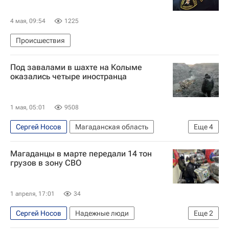
4 мая, 09:54
1225
Происшествия
Под завалами в шахте на Колыме
оказались четыре иностранца
1 мая, 05:01
9508
Сергей Носов
Магаданская область
Еще
4
Россия
Ростов
Магаданцы в марте передали 14 тон
Следственный комитет России (СК РФ)
грузов в зону СВО
Происшествия
1 апреля, 17:01
34
Сергей Носов
Надежные люди
Еще
2