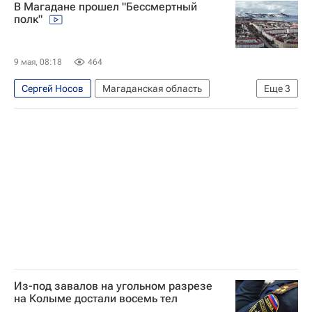
В Магадане прошел "Бессмертный
Глеб Никитин
Игорь Кобзев
Экономика
полк"
9 мая, 08:18
464
Сергей Носов
Магаданская область
Еще
3
Магадан
Дальний Восток
День Победы — 2026
Из-под завалов на угольном разрезе
на Колыме достали восемь тел