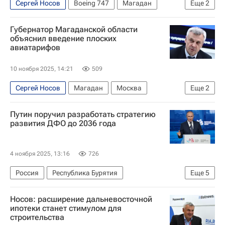
Сергей Носов
Boeing 747
Магадан
Еще
2
Москва
Магаданская область
Губернатор Магаданской области
объяснил введение плоских
авиатарифов
10 ноября 2025, 14:21
509
Сергей Носов
Магадан
Москва
Еще
2
Россия
Аэрофлот
Путин поручил разработать стратегию
развития ДФО до 2036 года
4 ноября 2025, 13:16
726
Россия
Республика Бурятия
Еще
5
Забайкальский край
Владимир Путин
Носов: расширение дальневосточной
Михаил Мишустин
Алексей Цыденов
ипотеки станет стимулом для
строительства
Политика