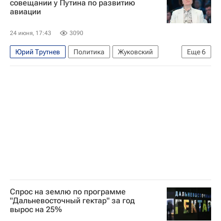
совещании у Путина по развитию
авиации
24 июня, 17:43
3090
Юрий Трутнев
Политика
Жуковский
Еще
6
Россия
Эльвира Набиуллина
Владимир Путин
Министерство промышленности и торговли РФ (Минпромторг России)
Сбербанк России
Ростех
Спрос на землю по программе
"Дальневосточный гектар" за год
вырос на 25%