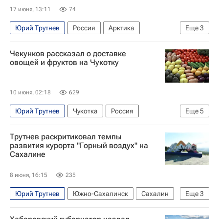
17 июня, 13:11
74
Юрий Трутнев
Россия
Арктика
Еще
3
Дальний Восток
Дальневосточный гектар
Чекунков рассказал о доставке
Земельные участки
овощей и фруктов на Чукотку
10 июня, 02:18
629
Юрий Трутнев
Чукотка
Россия
Еще
5
Дальний Восток
Алексей Чекунков
Трутнев раскритиковал темпы
"Аврора"
Вайлдберриз (Wildberries)
развития курорта "Горный воздух" на
Сахалине
Экономика
8 июня, 16:15
235
Юрий Трутнев
Южно-Сахалинск
Сахалин
Еще
3
Красное (Смоленская область)