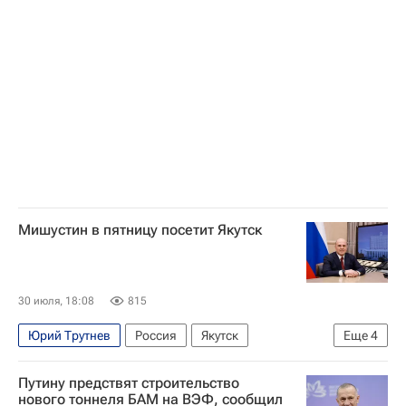
Владимир Путин
Государственная корпорация по атомной энергии "Росатом"
Министерство финансов РФ (Минфин России)
Новатэк
Мишустин в пятницу посетит Якутск
30 июля, 18:08
815
Юрий Трутнев
Россия
Якутск
Еще
4
Дальний Восток
Михаил Мишустин
Путину предствят строительство
Айсен Николаев
Политика
нового тоннеля БАМ на ВЭФ, сообщил