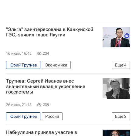
"Эльга" заинтересована в Канкунской
ГЭС, заявил глава Якутии
16 июля, 16:45
234
Юрий Трутнев
Экономика
Еще
4
Дальний Восток
Россия
Айсен Николаев
Трутнев: Сергей Иванов внес
Центральный Банк РФ (ЦБ РФ)
значительный вклад в укрепление
госсистемы
26 июня, 21:45
239
Юрий Трутнев
Россия
Еще
2
Сергей Иванов (политик)
Набиуллина приняла участие в
Умер Сергей Иванов