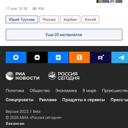
17 мая, 10:38
936
Юрий Трутнев
Россия
Харбин
Китай
Еще
20
материалов
Политика
Общество
Экономика
В мире
Происшеств
Спецпроекты
Реклама
Продукты и сервисы
Пресс-ц
Версия 2023.1 Beta
© 2026 МИА «Россия сегодня»
Вакансии