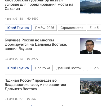
Хабаровский губернатор назвал
Строительство
Инфраструктура
условие для проектирования моста на
Сахалин
4 июня, 01:18
1699
Юрий Трутнев
ПМЭФ-2026
Строительство
Еще
5
Сахалин
Хабаровский край
Россия
Будущее России во многом
Дмитрий Демешин
Владимир Путин
формируется на Дальнем Востоке,
заявил Якушев
25 мая, 22:13
3999
Юрий Трутнев
Политика
Дальний Восток
Еще
5
Россия
Владивосток
Владимир Якушев
"Единая Россия" проведет во
Владимир Путин
Единая Россия
Владивостоке форум по развитию
Дальнего Востока
24 мая, 00:27
837