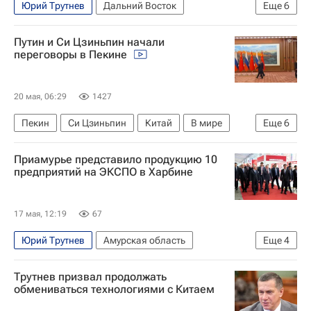
Юрий Трутнев
Дальний Восток
Еще
6
Владивосток
Россия
Владимир Якушев
Путин и Си Цзиньпин начали
Владимир Путин
Единая Россия
переговоры в Пекине
Экономика
20 мая, 06:29
1427
Пекин
Си Цзиньпин
Китай
В мире
Еще
6
Россия
Сергей Лавров
Денис Мантуров
Приамурье представило продукцию 10
Центральный Банк РФ (ЦБ РФ)
Роснефть
предприятий на ЭКСПО в Харбине
Газпром
17 мая, 12:19
67
Юрий Трутнев
Амурская область
Еще
4
Амурская область
Харбин
Россия
Трутнев призвал продолжать
Василий Орлов (губернатор)
обмениваться технологиями с Китаем