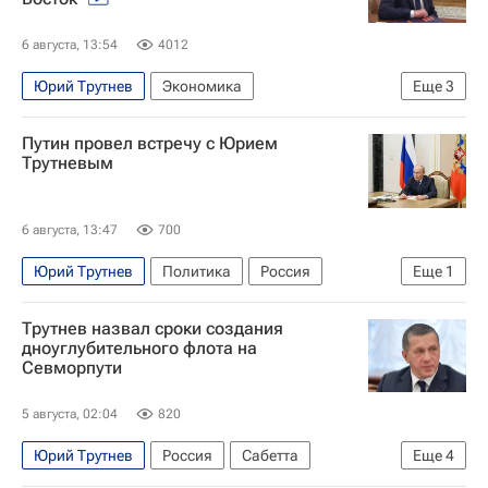
6 августа, 13:54
4012
Юрий Трутнев
Экономика
Еще
3
Дальний Восток
Владимир Путин
Путин провел встречу с Юрием
Владивосток
Трутневым
6 августа, 13:47
700
Юрий Трутнев
Политика
Россия
Еще
1
Владимир Путин
Трутнев назвал сроки создания
дноуглубительного флота на
Севморпути
5 августа, 02:04
820
Юрий Трутнев
Россия
Сабетта
Еще
4