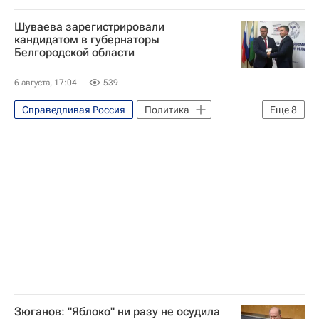
Яблоко
ЛДПР
Госдума РФ
Шуваева зарегистрировали
Политика
кандидатом в губернаторы
Белгородской области
Выборы в Государственную думу
6 августа, 17:04
539
Справедливая Россия
Политика
Еще
8
Белгородская область
Белгород
Россия
Александр Шуваев
Игорь Лазарев
Владимир Путин
Единая Россия
КПРФ
Зюганов: "Яблоко" ни разу не осудила