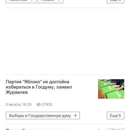
Элла Памфилова
Владимир Путин
Единая Россия
КПРФ
Госдума РФ
Партия "Яблоко" не достойна
избираться в Госдуму, заявил
Журавлев
5 августа, 18:29
27825
Выборы в Государственную думу
Еще
5
Политика
Алексей Журавлев