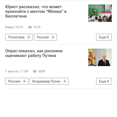
Юрист рассказал, что может
произойти с местом "Яблока" в
бюллетене
Вчера, 18:41
7379
Политика
Россия
Еще
5
Дмитрий Хрулев
Алексей Журавлев
Опрос показал, как россияне
Яблоко
ЛДПР
Госдума РФ
оценивают работу Путина
7 августа, 11:09
3595
Россия
Владимир Путин
Еще
4
Михаил Мишустин
ВЦИОМ
Госдума РФ
Единая Россия