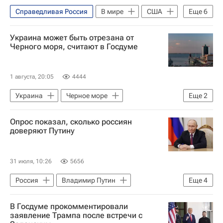
Справедливая Россия
В мире
США
Еще
6
Украина
Киев
Алексей Чепа
Украина может быть отрезана от
Владимир Зеленский
Госдума РФ
Черного моря, считают в Госдуме
Вооруженные силы РФ
1 августа, 20:05
4444
Украина
Черное море
Еще
2
Алексей Чепа
Госдума РФ
Опрос показал, сколько россиян
доверяют Путину
31 июля, 10:26
5656
Россия
Владимир Путин
Еще
4
Михаил Мишустин
ВЦИОМ
В Госдуме прокомментировали
Госдума РФ
Единая Россия
заявление Трампа после встречи с