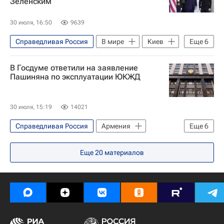
Зеленским
30 июля, 16:50
9639
Справедливая Россия
В мире
Киев
Еще
6
Украина
США
В Госдуме ответили на заявление
Владимир Зеленский
Дональд Трамп
Пашиняна по эксплуатации ЮКЖД
Алексей Чепа
Госдума РФ
30 июля, 15:19
14021
Справедливая Россия
Армения
Еще
6
Россия
Москва
Никол Пашинян
Еще
20
материалов
Алексей Чепа
Госдума РФ
РЖД