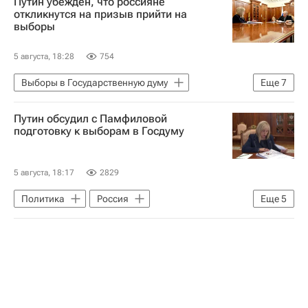
Путин убежден, что россияне
Яблоко
Госдума РФ
Россия
откликнутся на призыв прийти на
выборы
5 августа, 18:28
754
Выборы в Государственную думу
Еще
7
Политика
Россия
Путин обсудил с Памфиловой
Владимир Путин
Элла Памфилова
подготовку к выборам в Госдуму
Госдума РФ
Единая Россия
Яблоко
5 августа, 18:17
2829
Политика
Россия
Еще
5
Владимир Путин
Элла Памфилова
Госдума РФ
Выборы в Государственную думу
ЦИК РФ