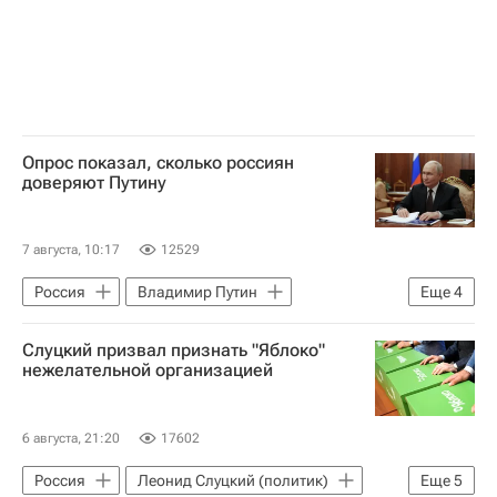
Опрос показал, сколько россиян
доверяют Путину
7 августа, 10:17
12529
Россия
Владимир Путин
Еще
4
Михаил Мишустин
Слуцкий призвал признать "Яблоко"
Фонд "Общественное мнение"
нежелательной организацией
Единая Россия
ЛДПР
6 августа, 21:20
17602
Россия
Леонид Слуцкий (политик)
Еще
5