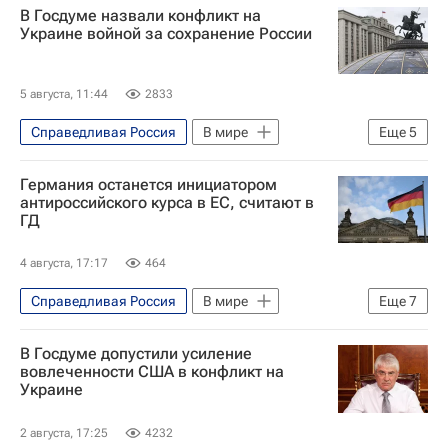
В Госдуме назвали конфликт на
Госдума РФ
Украине войной за сохранение России
5 августа, 11:44
2833
Справедливая Россия
В мире
Еще
5
Россия
Украина
Германия
Германия останется инициатором
Алексей Чепа
Госдума РФ
антироссийского курса в ЕС, считают в
ГД
4 августа, 17:17
464
Справедливая Россия
В мире
Еще
7
Германия
Европа
В Госдуме допустили усиление
Берлин (город)
Фридрих Мерц
вовлеченности США в конфликт на
Украине
Алексей Чепа
Госдума РФ
ХДС/ХСС
2 августа, 17:25
4232