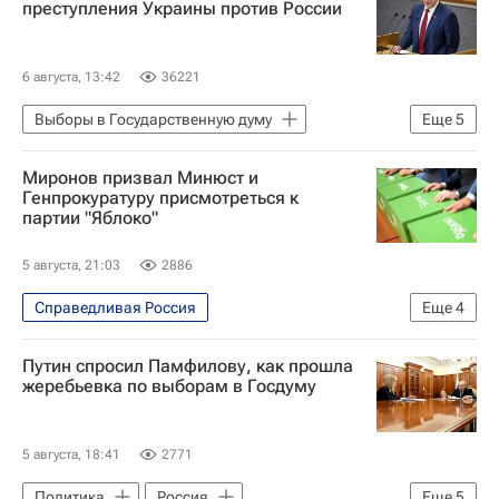
преступления Украины против России
6 августа, 13:42
36221
Выборы в Государственную думу
Еще
5
Россия
Геннадий Зюганов
Миронов призвал Минюст и
Григорий Явлинский
Яблоко
Генпрокуратуру присмотреться к
партии "Яблоко"
КПРФ
5 августа, 21:03
2886
Справедливая Россия
Еще
4
Выборы в Государственную думу
Путин спросил Памфилову, как прошла
Сергей Миронов
Яблоко
жеребьевка по выборам в Госдуму
Генеральная прокуратура РФ
5 августа, 18:41
2771
Политика
Россия
Еще
5