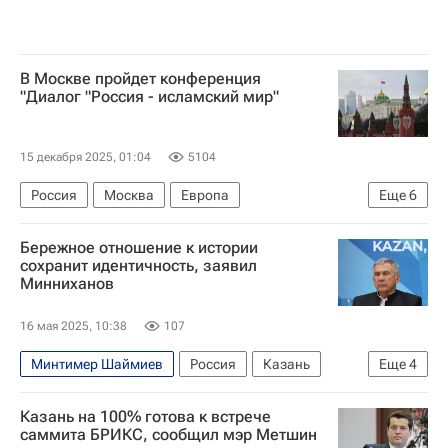
В Москве пройдет конференция
"Диалог "Россия - исламский мир"
15 декабря 2025, 01:04
5104
Россия
Москва
Европа
Еще
6
Рустам Минниханов
Бережное отношение к истории
Магомедсалам Магомедов
Казем Джалали
сохранит идентичность, заявил
Минниханов
Российская академия наук
Религия
Республика Татарстан
16 мая 2025, 10:38
107
Минтимер Шаймиев
Россия
Казань
Еще
4
Москва
Рустам Минниханов
Казань на 100% готова к встрече
Евгений Примаков
Республика Татарстан
саммита БРИКС, сообщил мэр Метшин