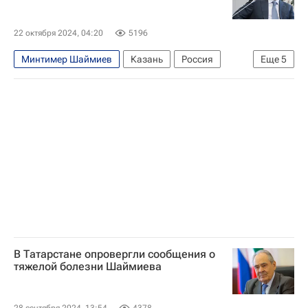
22 октября 2024, 04:20
5196
Минтимер Шаймиев
Казань
Россия
Еще
5
Китай
Ильсур Метшин
Рустам Минниханов
БРИКС
Саммит БРИКС
В Татарстане опровергли сообщения о
тяжелой болезни Шаймиева
28 сентября 2024, 13:54
4378