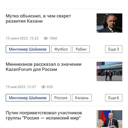
Мутко объяснил, в чем секрет
развития Казани
15 июня 2023, 15:22
1060
Минтимер Шаймиев
Футбол
Рубин
Еще
3
Барселона
Виталий Мутко
Минниханов рассказал о значении
Рустам Минниханов
KazanForum для России
19 мая 2023, 12:07
828
Минтимер Шаймиев
Россия
Казань
Еще
6
США
Рустам Минниханов
Путин поприветствовал участников
Евгений Примаков
группы "Россия — исламский мир"
Организация исламского сотрудничества