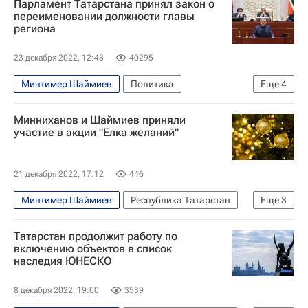
Парламент Татарстана принял закон о
Рустам Минниханов
переименовании должности главы
региона
Республика Башкортостан
23 декабря 2022, 12:43
40295
Минтимер Шаймиев
Политика
Еще
4
Рустам Минниханов
Россия
Минниханов и Шаймиев приняли
Республика Татарстан (Татарстан)
участие в акции "Елка желаний"
Республика Татарстан
21 декабря 2022, 17:12
446
Минтимер Шаймиев
Республика Татарстан
Еще
3
Рустам Минниханов
Казань
Татарстан продолжит работу по
Республика Татарстан (Татарстан)
включению объектов в список
наследия ЮНЕСКО
8 декабря 2022, 19:00
3539