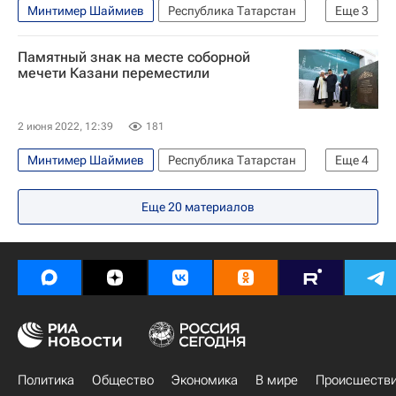
Минтимер Шаймиев
Республика Татарстан
Еще
3
ЮНЕСКО
Рустам Минниханов
Казань
Памятный знак на месте соборной
мечети Казани переместили
2 июня 2022, 12:39
181
Минтимер Шаймиев
Республика Татарстан
Еще
4
Казань
Россия
Рустам Минниханов
Еще
20
материалов
Марат Хуснуллин
Политика
Общество
Экономика
В мире
Происшеств