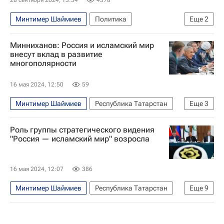
Минтимер Шаймиев
Политика
Еще
2
Республика Татарстан (Татарстан)
Россия
Минниханов: Россия и исламский мир
внесут вклад в развитие
многополярности
16 мая 2024, 12:50
59
Минтимер Шаймиев
Республика Татарстан
Еще
3
Казань
Рустам Минниханов
Роль группы стратегического видения
Евгений Примаков
"Россия — исламский мир" возросла
16 мая 2024, 12:07
386
Минтимер Шаймиев
Республика Татарстан
Еще
9
Россия
Москва
Казань
Рустам Минниханов
Евгений Примаков