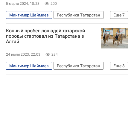
Владимир Путин
Евгений Примаков
5 марта 2024, 18:23
200
Республика Татарстан (Татарстан)
Минтимер Шаймиев
Республика Татарстан
Еще
7
Россия
Рустам Минниханов
Конный пробег лошадей татарской
Евгений Примаков
породы стартовал из Татарстана в
Алтай
Организация исламского сотрудничества
Ближний Восток
Сектор Газа
24 июля 2023, 22:03
284
Республика Татарстан (Татарстан)
Минтимер Шаймиев
Республика Татарстан
Еще
3
Республика Татарстан (Татарстан)
Майминский район
Рустам Минниханов