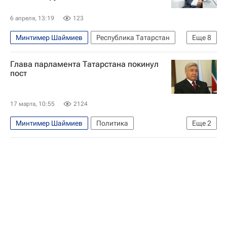
6 апреля, 13:19
123
Минтимер Шаймиев
Республика Татарстан
Еще
8
Россия
Казань
Москва
Глава парламента Татарстана покинул
Рустам Минниханов
Евгений Примаков
пост
Организация исламского сотрудничества
Евразийский экономический союз
БРИКС
17 марта, 10:55
2124
Минтимер Шаймиев
Политика
Еще
2
Фарид Мухаметшин
Рустам Минниханов