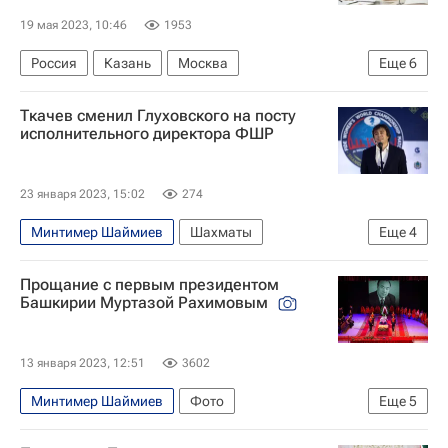
В мире
19 мая 2023, 10:46
1953
Международный экономический форум "Россия — Исламский мир: KazanForum"
Россия
Казань
Москва
Еще
6
Марат Хуснуллин
Владимир Путин
Ткачев сменил Глуховского на посту
Евгений Примаков
исполнительного директора ФШР
Организация исламского сотрудничества
Общество
23 января 2023, 15:02
274
Международный экономический форум "Россия — Исламский мир: KazanForum"
Минтимер Шаймиев
Шахматы
Еще
4
Марк Глуховский
Александр Ткачев
Прощание с первым президентом
Республика Татарстан (Татарстан)
Башкирии Муртазой Рахимовым
Федерация шахмат России (ФШР)
13 января 2023, 12:51
3602
Минтимер Шаймиев
Фото
Еще
5
Муртаза Рахимов
Владимир Путин
Уфа