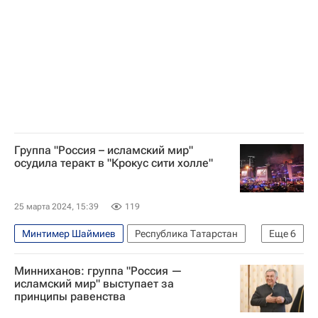
Организация исламского сотрудничества
Русская православная церковь
Республика Татарстан (Татарстан)
Россия — Исламский мир: KazanForum 2024
Группа "Россия – исламский мир"
осудила теракт в "Крокус сити холле"
25 марта 2024, 15:39
119
Минтимер Шаймиев
Республика Татарстан
Еще
6
Крокус Сити Холл
Минниханов: группа "Россия —
Следственный комитет России (СК РФ)
исламский мир" выступает за
принципы равенства
МЧС России (Министерство РФ по делам гражданской обороны, чрезвычайным ситуациям и ликвидации последствий стихийных бедствий)