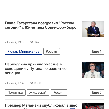
Глава Татарстана поздравил "Россию
сегодня" с 85-летием Совинформбюро
24 июня, 19:35
147
Рустам Минниханов
Россия
Еще
4
Совинформбюро
Агентство печати "Новости"
Набиуллина приняла участие в
85-летие Совинформбюро
Россия сегодня
совещании у Путина по развитию
авиации
24 июня, 17:43
3090
Политика
Жуковский
Россия
Еще
6
Эльвира Набиуллина
Владимир Путин
Премьер Малайзии опубликовал видео
Юрий Трутнев