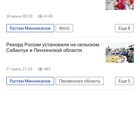
30 июня, 08:00
6165
Рустам Минниханов
Фото
Еще
8
Санкт-Петербург
Россия
Москва
Рекорд России установили на сельском
Владимир Путин
Сабантуе в Пензенской области
Федеральная служба войск национальной гвардии РФ (Росгвардия)
Федеральное агентство по делам Содружества Независимых Государств, соотечественников, проживающих за рубежом, и по международному гуманитарному сотрудничеству (Россотрудничество)
27 июня, 21:22
483
Су-30СМ
МиГ-29
Рустам Минниханов
Пензенская область
Еще
5
Пензенская область
Россия
Республика Татарстан (Татарстан)
Олег Мельниченко
Сергей Балыкин