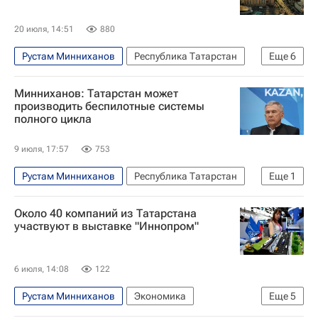
20 июля, 14:51
880
Рустам Минниханов
Республика Татарстан
Еще
6
Строительство
Казань
Минниханов: Татарстан может
Евразийский экономический союз
БРИКС
производить беспилотные системы
полного цикла
ШОС
Россия
9 июля, 17:57
753
Рустам Минниханов
Республика Татарстан
Еще
1
Технологии
Около 40 компаний из Татарстана
участвуют в выставке "Иннопром"
6 июля, 14:08
122
Рустам Минниханов
Экономика
Еще
5
Екатеринбург
Индонезия