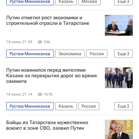
Рустам Минниханов
Казань
Москва
Еще
3
Россия
Владимир Путин
Экономика
Путин отметил рост экономики и
строительной отрасли в Татарстане
18 июня, 21:39
346
Рустам Минниханов
Экономика
Россия
Еще
3
Казань
Владимир Путин
Путин извинился перед жителями
Саммит Россия — АСЕАН в Казани
Казани за перекрытия дорог во время
саммита
18 июня, 21:14
1678
Рустам Минниханов
Казань
Россия
Еще
2
Владимир Путин
Бойцы из Татарстана мужественно
Саммит Россия — АСЕАН в Казани
воюют в зоне СВО, заявил Путин