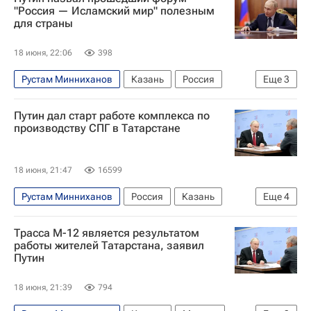
Владимир Путин
Общество
"Россия — Исламский мир" полезным
для страны
18 июня, 22:06
398
Рустам Минниханов
Казань
Россия
Еще
3
Республика Татарстан (Татарстан)
Путин дал старт работе комплекса по
Владимир Путин
производству СПГ в Татарстане
Организация исламского сотрудничества
18 июня, 21:47
16599
Рустам Минниханов
Россия
Казань
Еще
4
Зеленодольск
Владимир Путин
Трасса М-12 является результатом
Экономика
Республика Татарстан
работы жителей Татарстана, заявил
Путин
18 июня, 21:39
794