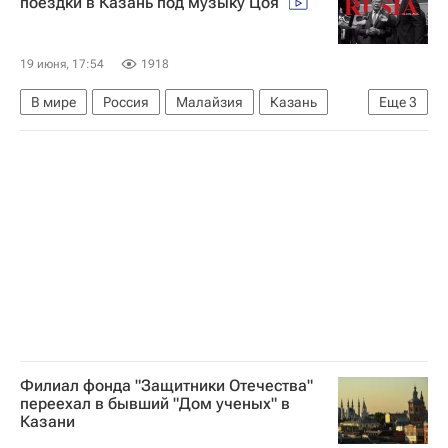
поездки в Казань под музыку Цоя
Министерство промышленности и торговли РФ (Минпромторг России)
Сбербанк России
Ростех
19 июня, 17:54
1918
В мире
Россия
Малайзия
Казань
Еще
3
Анвар Ибрагим (премьер-министр Малайзии)
Владимир Путин
Виктор Цой
Филиал фонда "Защитники Отечества"
переехал в бывший "Дом ученых" в
Казани