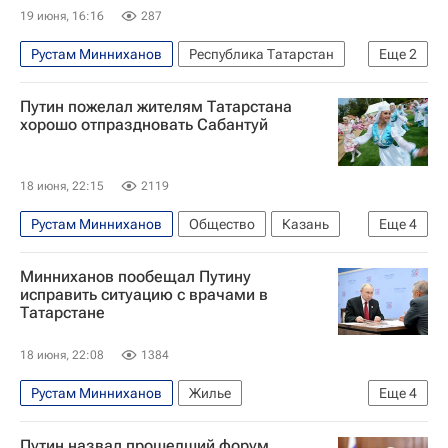
19 июня, 16:16
287
Рустам Минниханов
Республика Татарстан
Еще
2
Казань
Республика Татарстан (Татарстан)
Путин пожелал жителям Татарстана
хорошо отпраздновать Сабантуй
18 июня, 22:15
2119
Рустам Минниханов
Общество
Казань
Еще
4
Россия
Владимир Путин
Минниханов пообещал Путину
Воздушно-космические силы России
исправить ситуацию с врачами в
Татарстане
Саммит Россия — АСЕАН в Казани
18 июня, 22:08
1384
Рустам Минниханов
Жилье
Еще
4
Республика Татарстан (Татарстан)
Россия
Путин назвал прошедший форум