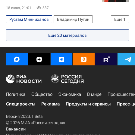
18 июня, 21:01
537
Рустам Минниханов
Владимир Путин
Еще
1
Россия
Еще
20
материалов
Политика
Общество
Экономика
В мире
Происшеств
Спецпроекты
Реклама
Продукты и сервисы
Пресс-ц
Версия 2023.1 Beta
© 2026 МИА «Россия сегодня»
Вакансии