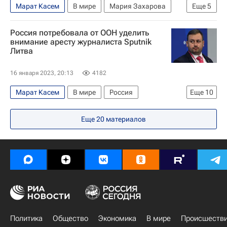
Марат Касем
В мире
Мария Захарова
Еще
5
Союз журналистов России
Россия потребовала от ООН уделить
Задержание шеф-редактора Sputnik Литва Касема
внимание аресту журналиста Sputnik
Литва
Министерство иностранных дел Российской Федерации (МИД РФ)
Россия
Латвия
16 января 2023, 20:13
4182
Марат Касем
В мире
Россия
Еще
10
Женева (город)
ООН
Еще
20
материалов
Задержание шеф-редактора Sputnik Литва Касема
Геннадий Гатилов
Татьяна Москалькова
Дмитрий Киселев
Латвия
Москва
Совет Европы
ОБСЕ
Политика
Общество
Экономика
В мире
Происшеств