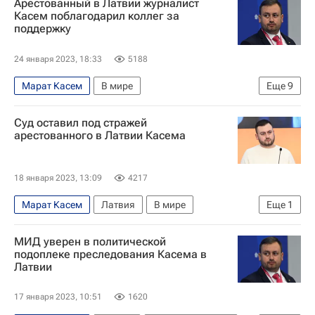
Арестованный в Латвии журналист
Касем поблагодарил коллег за
поддержку
24 января 2023, 18:33
5188
Марат Касем
В мире
Еще
9
Татьяна Москалькова
Дмитрий Киселев
Суд оставил под стражей
Латвия
Союз журналистов России
арестованного в Латвии Касема
Задержание шеф-редактора Sputnik Литва Касема
Европейский суд
ООН
ОБСЕ
Литва
18 января 2023, 13:09
4217
Марат Касем
Латвия
В мире
Еще
1
Задержание шеф-редактора Sputnik Литва Касема
МИД уверен в политической
подоплеке преследования Касема в
Латвии
17 января 2023, 10:51
1620