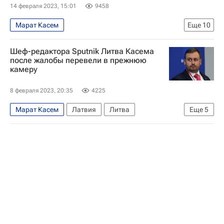
14 февраля 2023, 15:01
9458
Марат Касем
Еще
10
Задержание шеф-редактора Sputnik Литва Касема
Шеф-редактора Sputnik Литва Касема
Происшествия
Латвия
Дмитрий Киселев
после жалобы перевели в прежнюю
камеру
Союз журналистов России
Литва
В мире
ООН
Махатма Ганди
Рига
8 февраля 2023, 20:35
4225
Марат Касем
Латвия
Литва
Еще
5
Задержание шеф-редактора Sputnik Литва Касема
В мире
Союз журналистов России
Дмитрий Киселев
Татьяна Москалькова