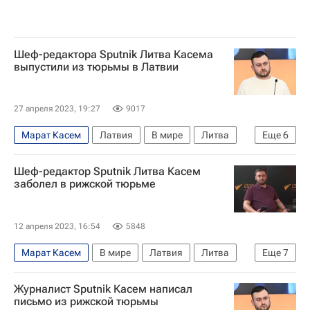
Шеф-редактора Sputnik Литва Касема
выпустили из тюрьмы в Латвии
27 апреля 2023, 19:27
9017
Марат Касем
Латвия
В мире
Литва
Еще
6
Россия
ООН
ОБСЕ
Совет Европы
Шеф-редактор Sputnik Литва Касем
Дмитрий Киселев
Татьяна Москалькова
заболел в рижской тюрьме
12 апреля 2023, 16:54
5848
Марат Касем
В мире
Латвия
Литва
Еще
7
Задержание шеф-редактора Sputnik Литва Касема
Журналист Sputnik Касем написал
Дмитрий Киселев
Россия
письмо из рижской тюрьмы