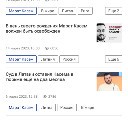
14 марта 2023, 12:50
2339
Марат Касем
В мире
Литва
Рига
Еще
2
Евросоюз
Видео
В день своего рождения Марат Касем
должен быть освобожден
14 марта 2023, 10:00
6056
Марат Касем
Латвия
Россия
Еще
6
Политика
ООН
Евросоюз
Суд в Латвии оставил Касема в
Совет Европы
МИА "Россия сегодня"
тюрьме еще на два месяца
Sputnik
6 марта 2023, 12:38
2786
Марат Касем
Литва
Россия
В мире