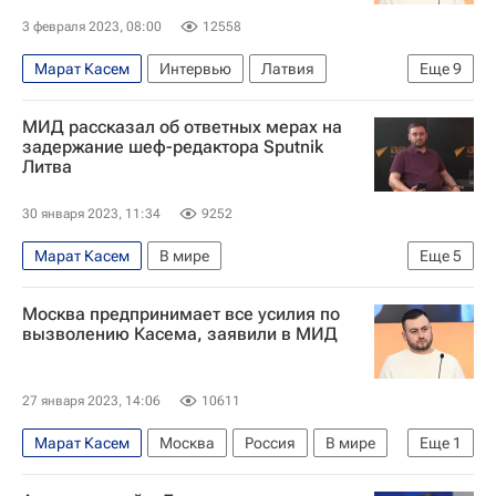
3 февраля 2023, 08:00
12558
Марат Касем
Интервью
Латвия
Еще
9
Москва
Рига
ПИК
РУДН
Focus
МИД рассказал об ответных мерах на
Задержание шеф-редактора Sputnik Литва Касема
задержание шеф-редактора Sputnik
Литва
МИА "Россия сегодня"
Новости агентства
Sputnik
30 января 2023, 11:34
9252
Марат Касем
В мире
Еще
5
Задержание шеф-редактора Sputnik Литва Касема
Москва предпринимает все усилия по
Литва
Латвия
вызволению Касема, заявили в МИД
Министерство иностранных дел Российской Федерации (МИД РФ)
Рига
27 января 2023, 14:06
10611
Марат Касем
Москва
Россия
В мире
Еще
1
Задержание шеф-редактора Sputnik Литва Касема