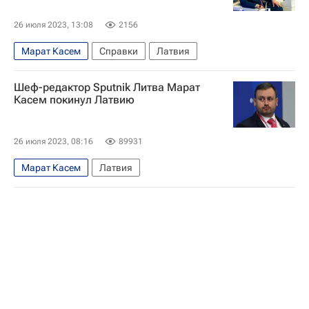
26 июля 2023, 13:08
2156
Марат Касем
Справки
Латвия
Шеф-редактор Sputnik Литва Марат
Касем покинул Латвию
26 июля 2023, 08:16
89931
Марат Касем
Латвия