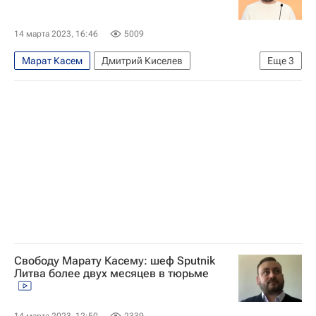
Татьяна Москалькова
Совет Европы
ОБСЕ
ООН
14 марта 2023, 16:46
5009
Марат Касем
Дмитрий Киселев
Еще
3
Альгирдас Палецкис
Союз журналистов России
Общество
Свободу Марату Касему: шеф Sputnik
Литва более двух месяцев в тюрьме