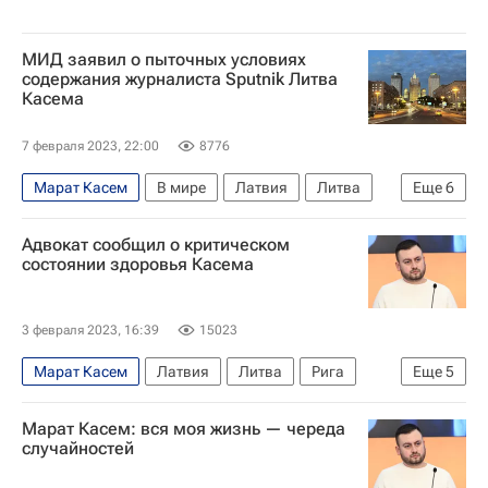
МИД заявил о пыточных условиях
содержания журналиста Sputnik Литва
Касема
7 февраля 2023, 22:00
8776
Марат Касем
В мире
Латвия
Литва
Еще
6
Сергей Беляев
Адвокат сообщил о критическом
Задержание шеф-редактора Sputnik Литва Касема
состоянии здоровья Касема
Дмитрий Киселев
МИА "Россия сегодня"
Россия
Sputnik
3 февраля 2023, 16:39
15023
Марат Касем
Латвия
Литва
Рига
Еще
5
Задержание шеф-редактора Sputnik Литва Касема
Марат Касем: вся моя жизнь — череда
В мире
Дмитрий Киселев
случайностей
Татьяна Москалькова
ООН