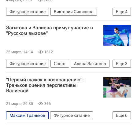
4 апреля, 21:31
2088
Фигурное катание
Виктория Синицина
Еще
4
Никита Кацалапов
Анастасия Мишина
Загитова и Валиева примут участие в
Пётр Гуменник
Татьяна Волосожар
"Русском вызове"
25 марта, 14:14
1612
Фигурное катание
Спорт
Алина Загитова
Еще
3
Камила Валиева
"Первый шажок к возвращению":
Федерация фигурного катания на коньках России (ФФККР)
Траньков оценил перспективы
Валиевой
Пётр Гуменник
21 марта, 20:30
866
Максим Траньков
Фигурное катание
Еще
6
Спорт
Санкт-Петербург
Россия
Камила Валиева
Светлана Соколовская