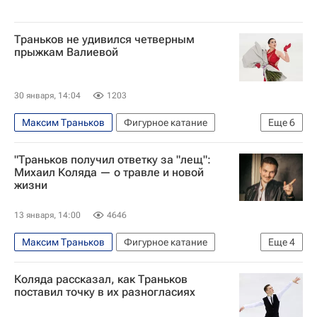
Траньков не удивился четверным
прыжкам Валиевой
30 января, 14:04
1203
Максим Траньков
Фигурное катание
Еще
6
Спорт
Россия
Москва
"Траньков получил ответку за "лещ":
Камила Валиева
Марк Кондратюк
Михаил Коляда — о травле и новой
жизни
Макар Игнатов
13 января, 14:00
4646
Максим Траньков
Фигурное катание
Еще
4
Михаил Коляда
Егор Рухин
Коляда рассказал, как Траньков
Авторы РИА Новости Спорт
поставил точку в их разногласиях
Интервью РИА Спорт