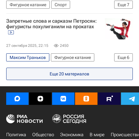
Фигурное катание
Спорт
Еще
7
Александр Гришин
Алина Загитова
Запретные слова и сарказм Петросян:
Анна Щербакова
фигуристы похулиганили на прокатах
Федерация фигурного катания на коньках России (ФФККР)
Евгений Медведев
Татьяна Волосожар
27 сентября 2025, 22:15
2450
Пётр Гуменник
Максим Траньков
Фигурное катание
Еще
6
Пётр Гуменник
Анастасия Мишина
Еще
20
материалов
Александр Галлямов
Аделия Петросян
Евгения Медведева
Авторы РИА Новости Спорт
Политика
Общество
Экономика
В мире
Происшеств