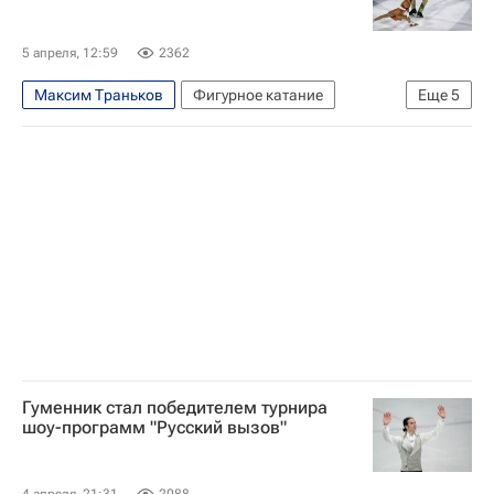
5 апреля, 12:59
2362
Максим Траньков
Фигурное катание
Еще
5
Андрей Тарковский
Екатерина Климова
Пелагея
Татьяна Волосожар
Евгений Медведев
Гуменник стал победителем турнира
шоу-программ "Русский вызов"