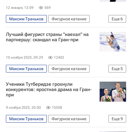
12 января, 13:09
569
Максим Траньков
Фигурное катание
Еще
6
Спорт
Михаил Коляда
Пхенчхан
Лучший фигурист страны "наехал" на
Москва
Европа
Мегаспорт
партнершу: скандал на Гран-при
10 ноября 2025, 09:29
12402
Максим Траньков
Фигурное катание
Еще
5
Спорт
Александр Галлямов
Ученики Тутберидзе грохнули
Анастасия Мишина
конкурентов: яростная драма на Гран-
при
Владимир Морозов (фигурное катание)
Владимир Морозов (плавание)
9 ноября 2025, 20:00
15508
Максим Траньков
Фигурное катание
Еще
9
Спорт
Авторы РИА Новости Спорт