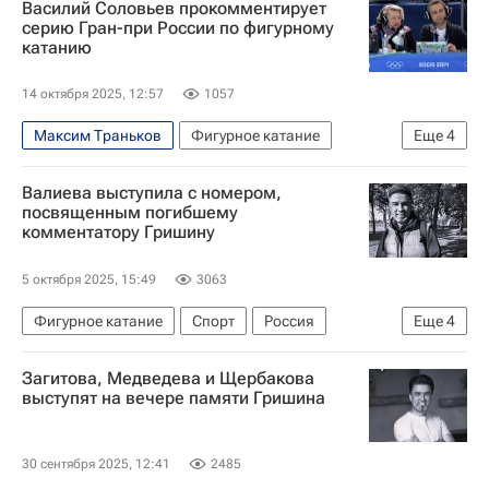
Василий Соловьев прокомментирует
Материалы РИА Спорт
Евгений Плющенко
серию Гран-при России по фигурному
катанию
Владимир Морозов (плавание)
Александра Бойкова
Александр Галлямов
14 октября 2025, 12:57
1057
Анастасия Мишина
Дмитрий Козловский
Максим Траньков
Фигурное катание
Еще
4
Анна Щербакова
Алексей Ягудин
Валиева выступила с номером,
Михаил Коляда
Алина Загитова
посвященным погибшему
комментатору Гришину
5 октября 2025, 15:49
3063
Фигурное катание
Спорт
Россия
Еще
4
Москва
Александр Гришин
Загитова, Медведева и Щербакова
Камила Валиева
Алина Загитова
выступят на вечере памяти Гришина
30 сентября 2025, 12:41
2485