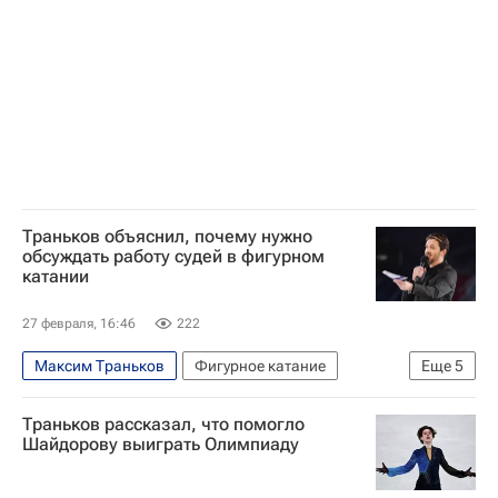
Спортивный арбитражный суд (CAS)
Траньков объяснил, почему нужно
обсуждать работу судей в фигурном
катании
27 февраля, 16:46
222
Максим Траньков
Фигурное катание
Еще
5
Спорт
Евгения Тарасова (фигурное катание)
Траньков рассказал, что помогло
Владимир Морозов (фигурное катание)
Шайдорову выиграть Олимпиаду
Международный союз конькобежцев (ISU)