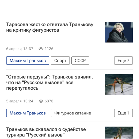
Тарасова жестко ответила Транькову
на критику фигуристов
6 апреля, 15:37
1126
Максим Траньков
Спорт
СССР
Еще
7
Санкт-Петербург
Татьяна Тарасова
"Старые пердуны": Траньков заявил,
Пелагея
Екатерина Климова
что на "Русском вызове" все
перепуталось
Евгений Медведев
Татьяна Волосожар
Ален
5 апреля, 13:24
6378
Максим Траньков
Фигурное катание
Еще
1
Татьяна Волосожар
Траньков высказался о судействе
турнира "Русский вызов"