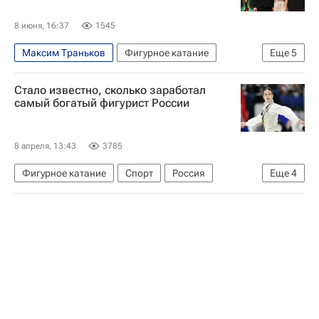
8 июня, 16:37
1545
Максим Траньков
Фигурное катание
Еще
5
Спорт
Россия
Анна Щербакова
Стало известно, сколько заработал
Академия российского телевидения
ТЭФИ
самый богатый фигурист России
8 апреля, 13:43
3785
Фигурное катание
Спорт
Россия
Еще
4
Алиса Двоеглазова
Аделия Петросян
Марк Кондратюк
Forbes