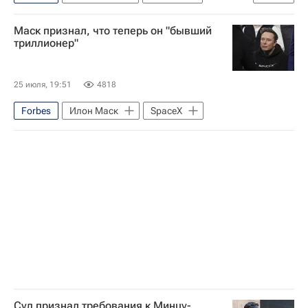
Европа
Украина
Маск признал, что теперь он "бывший
Владимир Путин
ЮНКТАД
триллионер"
Госдума РФ
25 июля, 19:51
4818
Forbes
Илон Маск
SpaceX
Суд признал требования к Минцу-