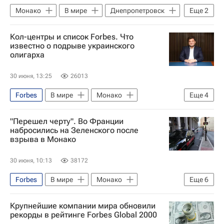
Монако
В мире
Днепропетровск
Еще
2
Вадим Ермолаев
Теракт в Монако
Кол-центры и список Forbes. Что
известно о подрыве украинского
олигарха
30 июня, 13:25
26013
Forbes
В мире
Монако
Еще
4
Украина
Ницца
"Перешел черту". Во Франции
Вадим Ермолаев
Интерпол
набросились на Зеленского после
взрыва в Монако
30 июня, 10:13
38172
Forbes
В мире
Монако
Еще
6
Украина
Владимир Зеленский
Крупнейшие компании мира обновили
Вооруженные силы Украины
рекорды в рейтинге Forbes Global 2000