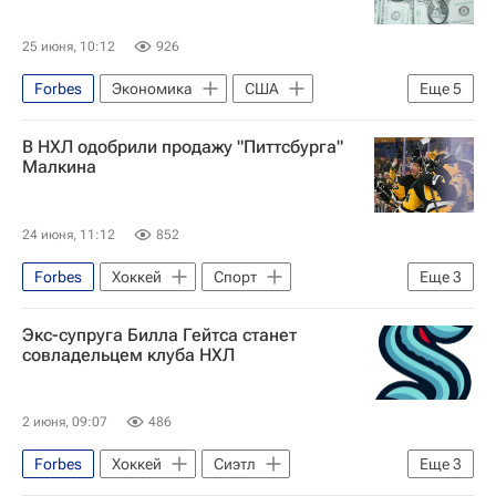
Флориан Филиппо
Франция
Теракт в Монако
25 июня, 10:12
926
Forbes
Экономика
США
Еще
5
Китай
Microsoft Corporation
В НХЛ одобрили продажу "Питтсбурга"
Amazon
Саудовская Аравия
Малкина
Berkshire Hathaway
24 июня, 11:12
852
Forbes
Хоккей
Спорт
Еще
3
Гэри Беттмэн
Питтсбург Пингвинз
Экс-супруга Билла Гейтса станет
Национальная хоккейная лига (НХЛ)
совладельцем клуба НХЛ
2 июня, 09:07
486
Forbes
Хоккей
Сиэтл
Еще
3