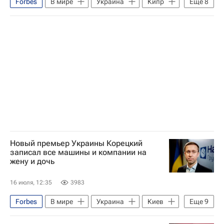
Forbes
В мире
Украина
Кипр
Еще
8
Ивано-Франковск
Сергей Корецкий
Владимир Зеленский
Тимур Миндич
Нафтогаз Украины
Укрнафта
Укртатнафта
Теракт в Монако
Новый премьер Украины Корецкий
записал все машины и компании на
жену и дочь
16 июля, 12:35
3983
Forbes
В мире
Украина
Киев
Еще
9
Ивано-Франковск