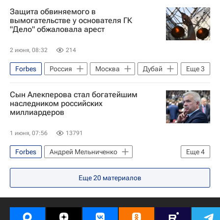
Билл Гейтс
Сиэтл Кракен
Защита обвиняемого в
Национальная хоккейная лига (НХЛ)
вымогательстве у основателя ГК
"Дело" обжаловала арест
2 июня, 08:32
214
Forbes
Россия
Москва
Дубай
Еще
3
Сергей Шишкарев
ТрансКонтейнер
Сын Алекперова стал богатейшим
Global Ports
наследником российских
миллиардеров
1 июня, 07:56
13791
Forbes
Андрей Мельниченко
Еще
4
ЛУКОЙЛ
Новатэк
Сибур Холдинг
Еще
20
материалов
В мире