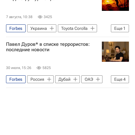
7 августа, 10:38
3425
Forbes
Украина
Toyota Corolla
Еще
1
В мире
Павел Дуров* в списке террористов:
последние новости
30 июля, 15:26
5825
Forbes
Россия
Дубай
ОАЭ
Еще
4
Павел Дуров*
Telegram
Федеральная служба безопасности РФ (ФСБ России)
Федеральная служба по надзору в сфере связи, информационных технологий и массовых коммуникаций (Роскомнадзор)