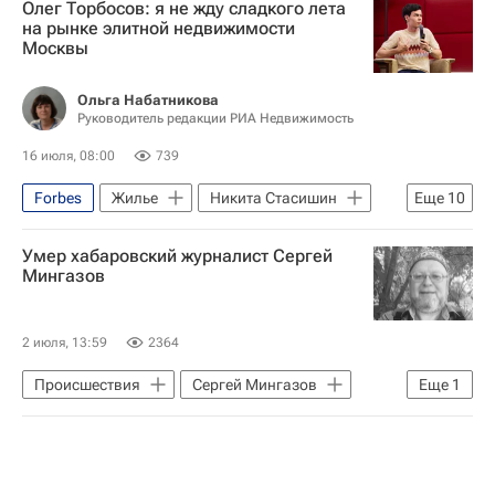
Олег Торбосов: я не жду сладкого лета
Владимир Зеленский
Тимур Миндич
на рынке элитной недвижимости
Москвы
Укрнафта
Нафтогаз Украины
Страна.ua
Mercedes
Ольга Набатникова
Руководитель редакции РИА Недвижимость
Теракт в Монако
Сергей Корецкий
16 июля, 08:00
739
Forbes
Жилье
Никита Стасишин
Еще
10
Министерство строительства и жилищно-коммунального хозяйства РФ (Минстрой России)
Умер хабаровский журналист Сергей
Россия
Москва
Оман
Мингазов
Девелоперы
Элитное жилье
СНГ
Риелторы
Сделки
2 июля, 13:59
2364
Интервью – РИА Недвижимость
Происшествия
Сергей Мингазов
Еще
1
Россия