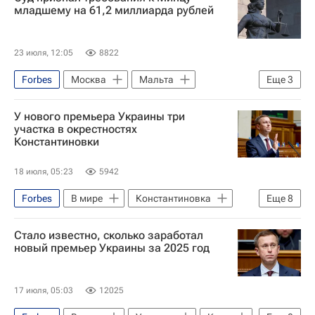
младшему на 61,2 миллиарда рублей
23 июля, 12:05
8822
Forbes
Москва
Мальта
Еще
3
Лондон
Борис Минц
O1 Group
У нового премьера Украины три
участка в окрестностях
Константиновки
18 июля, 05:23
5942
Forbes
В мире
Константиновка
Еще
8
Украина
Стало известно, сколько заработал
Донецкая Народная Республика
новый премьер Украины за 2025 год
Сергей Корецкий
Владимир Зеленский
Тимур Миндич
Нафтогаз Украины
17 июля, 05:03
12025
Страна.ua
Вооруженные силы Украины