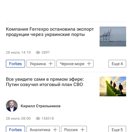
Компания Ferrexpo остановила экспорт
продукции через украинские порты
28 июля, 14:19
2897
Forbes
Украина
Черное море
Еще
4
Владимир Зеленский
Все увидите сами в прямом эфире:
Вооруженные силы РФ
Путин озвучил итоговый план СВО
Вооруженные силы Украины
Экономика
Кирилл Стрельников
28 июля, 08:00
158518
Forbes
Аналитика
Россия
Еще
5