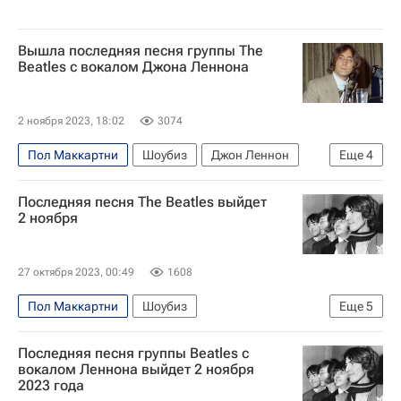
Вышла последняя песня группы The
Beatles с вокалом Джона Леннона
2 ноября 2023, 18:02
3074
Пол Маккартни
Шоубиз
Джон Леннон
Еще
4
Джордж Харрисон
Нью-Йорк (город)
Последняя песня The Beatles выйдет
Новости культуры
Музыка
2 ноября
27 октября 2023, 00:49
1608
Пол Маккартни
Шоубиз
Еще
5
Джордж Харрисон
Джон Леннон
Последняя песня группы Beatles с
The Beatles
Ринго Старр (Ричард Старки)
вокалом Леннона выйдет 2 ноября
2023 года
Знаменитости