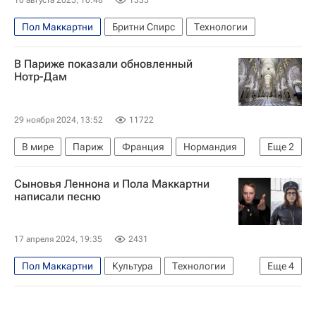
10 августа 2025, 10:48
1335
Пол Маккартни
Бритни Спирс
Технологии
В Париже показали обновленный
Нотр-Дам
29 ноября 2024, 13:52
11722
В мире
Париж
Франция
Нормандия
Еще
2
Эммануэль Макрон
Анн Идальго
Сыновья Леннона и Пола Маккартни
написали песню
17 апреля 2024, 19:35
2431
Пол Маккартни
Культура
Технологии
Еще
4
Лондон
Шон Леннон
Джон Леннон
YouTube