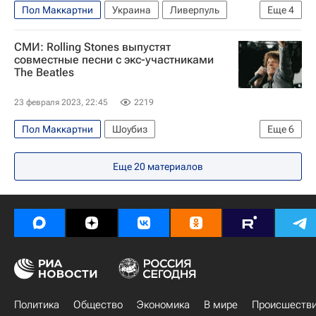
Пол Маккартни
Украина
Ливерпуль
Еще
4
The Beatles
Джордж Харрисон
СМИ: Rolling Stones выпустят
Ринго Старр (Ричард Старки)
В мире
совместные песни с экс-участниками
The Beatles
23 февраля 2023, 22:45
2219
Пол Маккартни
Шоубиз
Еще
6
Ринго Старр (Ричард Старки)
The Beatles
Еще
20
материалов
The Rolling Stones
Мик Джаггер
Музыка
звезды
Политика
Общество
Экономика
В мире
Происшеств