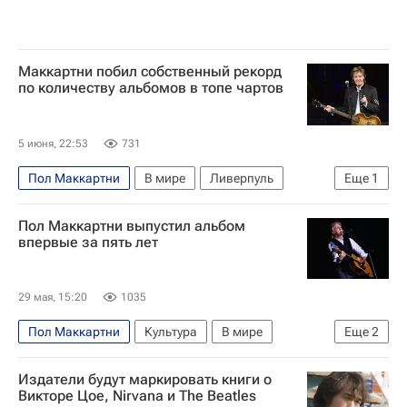
Маккартни побил собственный рекорд
по количеству альбомов в топе чартов
5 июня, 22:53
731
Пол Маккартни
В мире
Ливерпуль
Еще
1
The Beatles
Пол Маккартни выпустил альбом
впервые за пять лет
29 мая, 15:20
1035
Пол Маккартни
Культура
В мире
Еще
2
Ливерпуль
Ринго Старр (Ричард Старки)
Издатели будут маркировать книги о
Викторе Цое, Nirvana и The Beatles