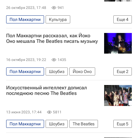
26 октября 2023, 17:48
941
Пол Маккартни
Культура
Еще
4
Нью-Йорк (город)
Джон Леннон
Пол Маккартни рассказал, как Йоко
The Beatles
Джордж Харрисон
Оно мешала The Beatles писать музыку
16 октября 2023, 19:22
1435
Пол Маккартни
Шоубиз
Йоко Оно
Еще
2
Джон Леннон
The Beatles
Искусственный интеллект дописал
последнюю песню The Beatles
13 июня 2023, 17:44
5811
Пол Маккартни
Шоубиз
The Beatles
Еще
5
Джон Леннон
Йоко Оно
Технологии