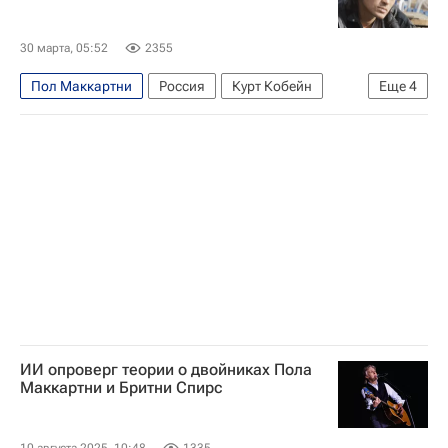
30 марта, 05:52
2355
Пол Маккартни
Россия
Курт Кобейн
Еще
4
Виктор Цой
Российские космические системы
The Beatles
Nirvana
ИИ опроверг теории о двойниках Пола
Маккартни и Бритни Спирс