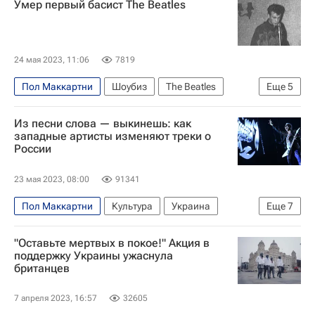
Умер первый басист The Beatles
Знаменитости
Музыка
24 мая 2023, 11:06
7819
Пол Маккартни
Шоубиз
The Beatles
Еще
5
Гамбург (город)
Джон Леннон
Из песни слова — выкинешь: как
Знаменитости
Великобритания
Музыка
западные артисты изменяют треки о
России
23 мая 2023, 08:00
91341
Пол Маккартни
Культура
Украина
Еще
7
Киев
Джон Леннон
Клаус Майне
"Оставьте мертвых в покое!" Акция в
Iron Maiden
Scorpions
СВО
поддержку Украины ужаснула
британцев
перестройка
7 апреля 2023, 16:57
32605