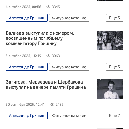
6 октября 2025, 00:56
3345
Александр Гришин
Фигурное катание
Еще
5
Евгения Медведева
Анна Щербакова
Валиева выступила с номером,
Татьяна Тарасова
Камила Валиева
посвященным погибшему
комментатору Гришину
Авторы РИА Новости Спорт
5 октября 2025, 15:49
3063
Александр Гришин
Фигурное катание
Еще
5
Спорт
Россия
Москва
Загитова, Медведева и Щербакова
Камила Валиева
Алина Загитова
выступят на вечере памяти Гришина
30 сентября 2025, 12:41
2485
Александр Гришин
Фигурное катание
Еще
7
Спорт
Алина Загитова
Анна Щербакова