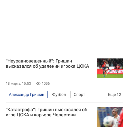
Крылья Советов
Локомотив (Москва)
РПЛ 2026-2027 (Чемпионат России по футболу)
"Неуравновешенный": Гришин
высказался об удалении игрока ЦСКА
18 марта, 15:53
1056
Александр Гришин
Футбол
Спорт
Еще
12
Португалия
СССР
Краснодар
"Катастрофа": Гришин высказался об
Фабио Челестини
Матвей Лукин
игре ЦСКА и карьере Челестини
Валентин Пальцев
Мойзес
ПФК ЦСКА