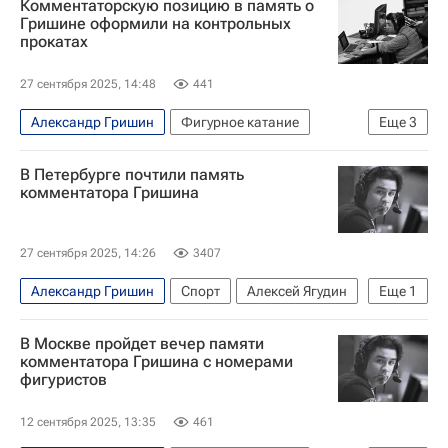
Комментаторскую позицию в память о
Федерация фигурного катания на коньках России (ФФККР)
Гришине оформили на контрольных
прокатах
Евгений Медведев
Татьяна Волосожар
Пётр Гуменник
27 сентября 2025, 14:48
441
Александр Гришин
Фигурное катание
Еще
3
Спорт
Алексей Ягудин
В Петербурге почтили память
Евгения Медведева
комментатора Гришина
27 сентября 2025, 14:26
3407
Александр Гришин
Спорт
Алексей Ягудин
Еще
1
Евгения Медведева
В Москве пройдет вечер памяти
комментатора Гришина с номерами
фигуристов
12 сентября 2025, 13:35
461