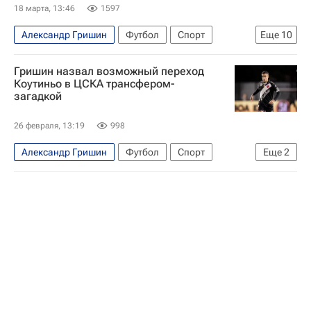
Краснодар
Спортинг (Лиссабон)
18 марта, 13:46
1597
РПЛ 2026-2027 (Чемпионат России по футболу)
Александр Гришин
Футбол
Спорт
Еще
10
Кубок России по футболу
Россия
СССР
Абу-Даби
Гришин назвал возможный переход
Фабио Челестини
Марко Николич
Коутиньо в ЦСКА трансфером-
загадкой
ПФК ЦСКА
Зенит
Краснодар
РПЛ 2026-2027 (Чемпионат России по футболу)
26 февраля, 13:19
998
Кубок России по футболу
Александр Гришин
Футбол
Спорт
Еще
2
Абу-Даби
СССР