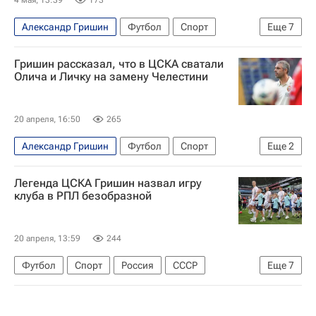
Александр Гришин
Футбол
Спорт
Еще
7
СССР
Фабио Челестини
ПФК ЦСКА
Гришин рассказал, что в ЦСКА сватали
Спартак Москва
Зенит
Олича и Личку на замену Челестини
РПЛ 2026-2027 (Чемпионат России по футболу)
Кубок России по футболу
20 апреля, 16:50
265
Александр Гришин
Футбол
Спорт
Еще
2
Фабио Челестини
ПФК ЦСКА
Легенда ЦСКА Гришин назвал игру
клуба в РПЛ безобразной
20 апреля, 13:59
244
Футбол
Спорт
Россия
СССР
Еще
7
Дмитрий Баринов
Данила Козлов
Лусиано Гонду
ПФК ЦСКА