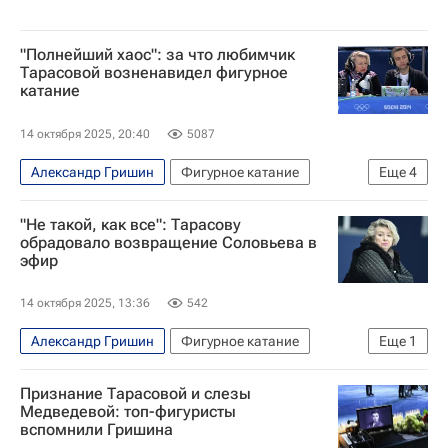
"Полнейший хаос": за что любимчик
Тарасовой возненавидел фигурное
катание
14 октября 2025, 20:40
5087
Александр Гришин
Фигурное катание
Еще
4
Спорт
Авторы РИА Новости Спорт
"Не такой, как все": Тарасову
Материалы РИА Спорт
Татьяна Тарасова
обрадовало возвращение Соловьева в
эфир
14 октября 2025, 13:36
542
Александр Гришин
Фигурное катание
Еще
1
Татьяна Тарасова
Признание Тарасовой и слезы
Медведевой: топ-фигуристы
вспомнили Гришина