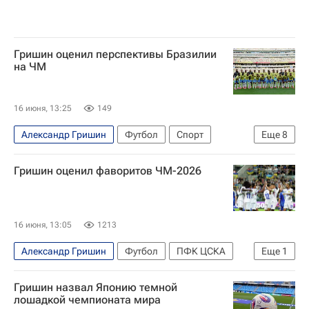
Гришин оценил перспективы Бразилии
на ЧМ
16 июня, 13:25
149
Александр Гришин
Футбол
Спорт
Еще
8
Бразилия
СССР
Гаити
Гришин оценил фаворитов ЧМ-2026
Карло Анчелотти
ЧМ по футболу 2026
Винисиус (1986)
ПФК ЦСКА
Реал Мадрид
16 июня, 13:05
1213
Александр Гришин
Футбол
ПФК ЦСКА
Еще
1
ЧМ по футболу 2026
Гришин назвал Японию темной
лошадкой чемпионата мира