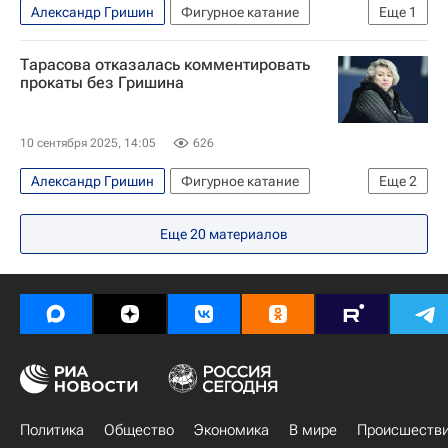
Александр Гришин
Фигурное катание
Еще
1
Федерация фигурного катания на коньках России (ФФККР)
Тарасова отказалась комментировать
прокаты без Гришина
10 сентября 2025, 14:05
626
Александр Гришин
Фигурное катание
Еще
2
Спорт
Татьяна Тарасова
Еще
20
материалов
Политика
Общество
Экономика
В мире
Происшеств