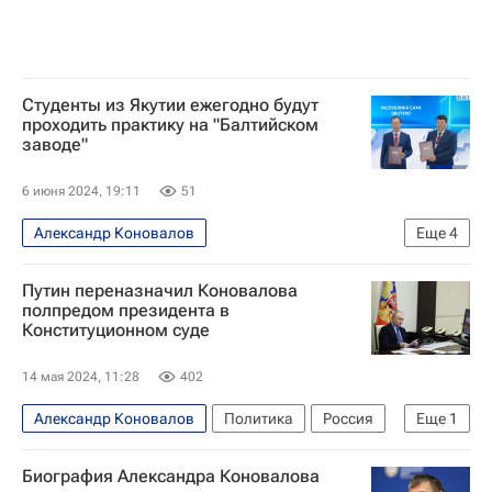
Студенты из Якутии ежегодно будут
проходить практику на "Балтийском
заводе"
6 июня 2024, 19:11
51
Александр Коновалов
Еще
4
Республика Саха (Якутия)
Экономика
Путин переназначил Коновалова
Айсен Николаев
Балтийский завод
полпредом президента в
Конституционном суде
14 мая 2024, 11:28
402
Александр Коновалов
Политика
Россия
Еще
1
Владимир Путин
Биография Александра Коновалова