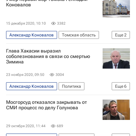
Коновалов
15 декабря 2020, 10:10
3382
Александр Коновалов
Томская область
Еще
2
Караганда
Томск
Глава Хакасии выразил
соболезнования в связи со смертью
Зимина
23 ноября 2020, 09:50
3004
Александр Коновалов
Политика
Еще
6
Аскизский район
Республика Хакасия
Мосгорсуд отказался закрывать от
Москва
Виктор Зимин
РЖД
СМИ процесс по делу Голунова
Валентин Коновалов
29 октября 2020, 11:44
689