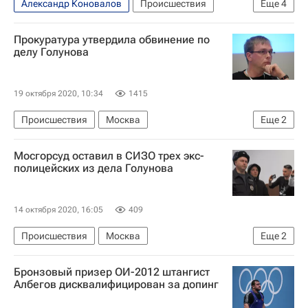
Александр Коновалов
Происшествия
Еще
4
Москва
Дело журналиста Ивана Голунова
Прокуратура утвердила обвинение по
Иван Голунов
Денис Коновалов
делу Голунова
19 октября 2020, 10:34
1415
Происшествия
Москва
Еще
2
Дело журналиста Ивана Голунова
Мосгорсуд оставил в СИЗО трех экс-
Иван Голунов
полицейских из дела Голунова
14 октября 2020, 16:05
409
Происшествия
Москва
Еще
2
Дело журналиста Ивана Голунова
Бронзовый призер ОИ-2012 штангист
Иван Голунов
Албегов дисквалифицирован за допинг