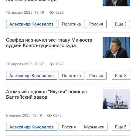
16 апреля 2025, 19:49
5226
Александр Коновалов
Политика
Россия
Еще
3
Республика Башкортостан
Владимир Путин
Совфед назначил экс-главу Минюста
Совет Федерации РФ
судьей Конституционного суда
16 апреля 2025, 10:37
1677
Александр Коновалов
Политика
Россия
Еще
3
Республика Башкортостан
Владимир Путин
Атомный ледокол "Якутия" покинул
Совет Федерации РФ
Балтийский завод
6 апреля 2025, 12:49
6878
Александр Коновалов
Россия
Мурманск
Еще
5