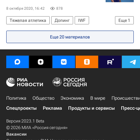
8 октября 2020, 16:42
878
Тяжелая атлетика
Допинг
IWF
Еще
1
Руслан Албегов
Еще
20
материалов
Политика
Общество
Экономика
В мире
Происшеств
Спецпроекты
Реклама
Продукты и сервисы
Пресс-ц
Версия 2023.1 Beta
© 2026 МИА «Россия сегодня»
Вакансии