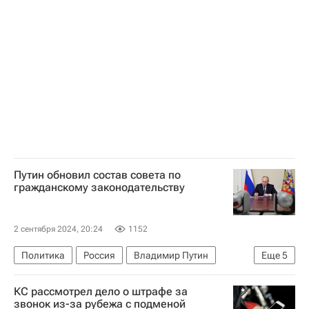
Санкт-Петербург
Алексей Лихачев
Владимир Путин
Балтийский завод
Объединенная судостроительная корпорация
Путин обновил состав совета по
гражданскому законодательству
2 сентября 2024, 20:24
1152
Политика
Россия
Владимир Путин
Еще
5
Павел Крашенинников
Лидия Михеева
КС рассмотрел дело о штрафе за
Госдума РФ
МГУ имени М. В. Ломоносова
звонок из-за рубежа с подменой