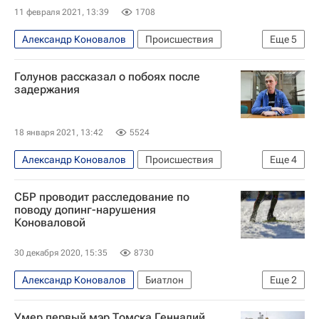
11 февраля 2021, 13:39
1708
Александр Коновалов
Происшествия
Еще
5
Москва
Голунов рассказал о побоях после
Следственный комитет России (СК РФ)
задержания
Андрей Пучков
Денис Коновалов
Министерство внутренних дел РФ (МВД России)
18 января 2021, 13:42
5524
Александр Коновалов
Происшествия
Еще
4
Москва
Владимир Колокольцев
СБР проводит расследование по
Андрей Пучков
поводу допинг-нарушения
Коноваловой
Министерство внутренних дел РФ (МВД России)
30 декабря 2020, 15:35
8730
Александр Коновалов
Биатлон
Еще
2
Союз биатлонистов России (СБР)
РУСАДА
Умер первый мэр Томска Геннадий