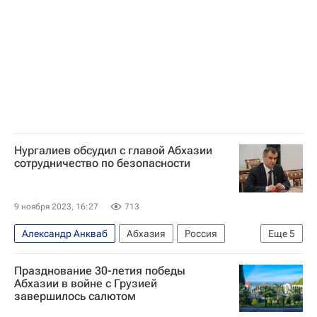
Протесты в Абхазии — 2024
Нургалиев обсудил с главой Абхазии
сотрудничество по безопасности
9 ноября 2023, 16:27
713
Александр Анкваб
Абхазия
Россия
Еще
5
Рашид Нургалиев
Аслан Бжания
Празднование 30-летия победы
Безопасность
Совет Безопасности РФ
Абхазии в войне с Грузией
завершилось салютом
Москва