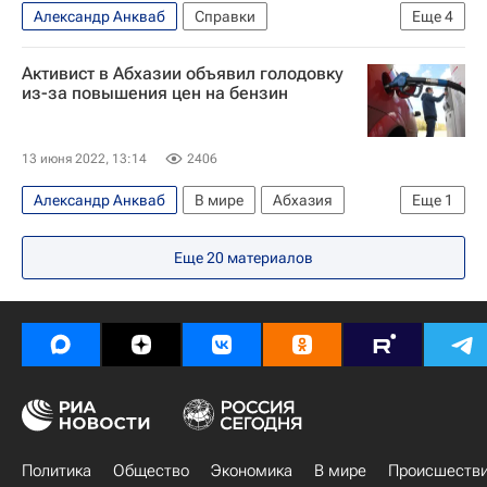
Александр Анкваб
Справки
Еще
4
Коронавирус COVID-19
В мире
Активист в Абхазии объявил голодовку
Джилл Байден
Никол Пашинян
из-за повышения цен на бензин
13 июня 2022, 13:14
2406
Александр Анкваб
В мире
Абхазия
Еще
1
Сухум
Еще
20
материалов
Политика
Общество
Экономика
В мире
Происшеств