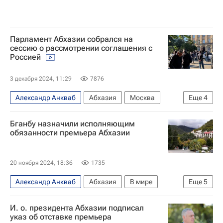
Парламент Абхазии собрался на
сессию о рассмотрении соглашения с
Россией
3 декабря 2024, 11:29
7876
Александр Анкваб
Абхазия
Москва
Еще
4
Сухум
Максим Решетников
Аслан Бжания
Бганбу назначили исполняющим
В мире
обязанности премьера Абхазии
20 ноября 2024, 18:36
1735
Александр Анкваб
Абхазия
В мире
Еще
5
Россия
Сухум
Валерий Бганба
И. о. президента Абхазии подписал
Аслан Бжания
Протесты в Абхазии — 2024
указ об отставке премьера