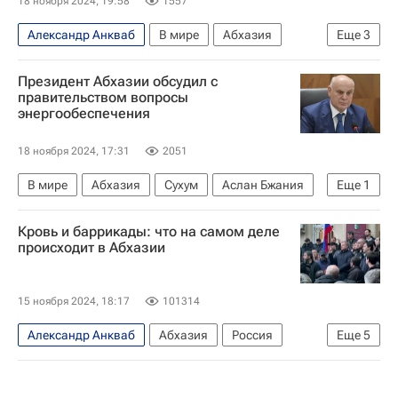
18 ноября 2024, 19:58
1557
Александр Анкваб
В мире
Абхазия
Еще
3
Россия
Сухум
Протесты в Абхазии — 2024
Президент Абхазии обсудил с
правительством вопросы
энергообеспечения
18 ноября 2024, 17:31
2051
В мире
Абхазия
Сухум
Аслан Бжания
Еще
1
Протесты в Абхазии — 2024
Кровь и баррикады: что на самом деле
происходит в Абхазии
15 ноября 2024, 18:17
101314
Александр Анкваб
Абхазия
Россия
Еще
5
Москва
Аслан Бжания
Максим Решетников
МГИМО