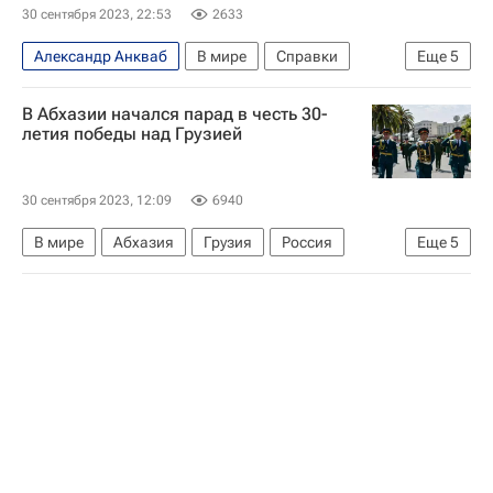
30 сентября 2023, 22:53
2633
Александр Анкваб
В мире
Справки
Еще
5
Грузия
Абхазия
Аслан Бжания
Сухум
В Абхазии начался парад в честь 30-
Лаши Ашуба
летия победы над Грузией
30 сентября 2023, 12:09
6940
В мире
Абхазия
Грузия
Россия
Еще
5
Владимир Ануа
Аслан Бжания
Лаши Ашуба
МЧС России (Министерство РФ по делам гражданской обороны, чрезвычайным ситуациям и ликвидации последствий стихийных бедствий)
Федеральная служба безопасности РФ (ФСБ России)