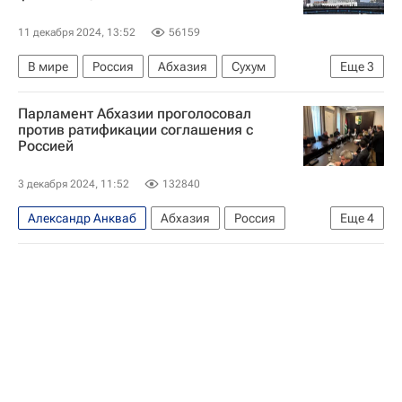
11 декабря 2024, 13:52
56159
В мире
Россия
Абхазия
Сухум
Еще
3
Михаил Мишустин
Валерий Бганба
Парламент Абхазии проголосовал
Аслан Бжания
против ратификации соглашения с
Россией
3 декабря 2024, 11:52
132840
Александр Анкваб
Абхазия
Россия
Еще
4
Москва
Аслан Бжания
Максим Решетников
В мире