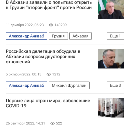
В Абхазии заявили о попытках открыть
в Грузии "второй фронт" против России
11 декабря 2022, 06:23
140209
Александр Анкваб
Грузия
Абхазия
Еще
1
Россия
Российская делегация обсудила в
Абхазии вопросы двусторонних
отношений
5 октября 2022, 00:13
1212
Александр Анкваб
Михаил Шургалин
Еще
3
Абхазия
Россия
Первые лица стран мира, заболевшие
Министерство экономического развития РФ (Минэкономразвития России)
COVID-19
26 сентября 2022, 14:31
522