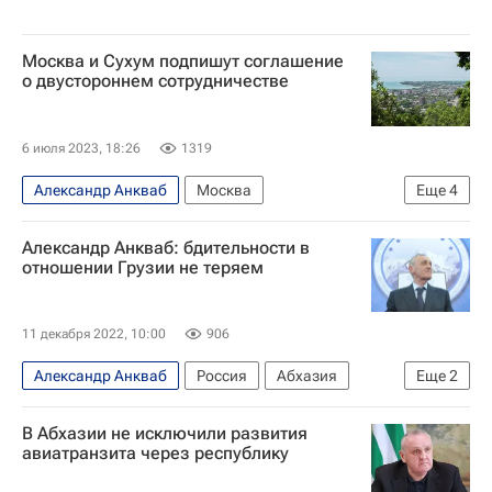
Москва и Сухум подпишут соглашение
о двустороннем сотрудничестве
6 июля 2023, 18:26
1319
Александр Анкваб
Москва
Еще
4
Сергей Черемин
Сухум
Аслан Бжания
Александр Анкваб: бдительности в
Абхазия
отношении Грузии не теряем
11 декабря 2022, 10:00
906
Александр Анкваб
Россия
Абхазия
Еще
2
Грузия
Интервью
В Абхазии не исключили развития
авиатранзита через республику