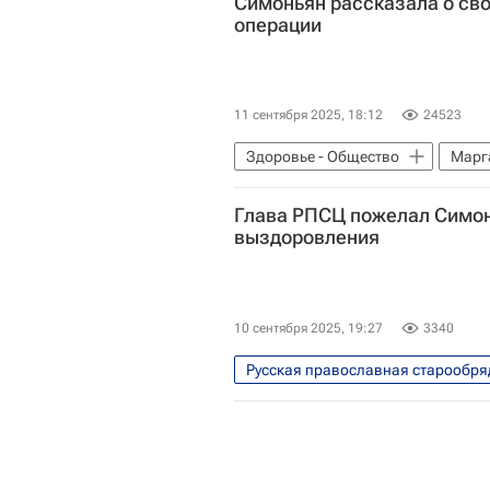
Симоньян рассказала о св
операции
11 сентября 2025, 18:12
24523
Здоровье - Общество
Марг
Захар Прилепин
Россия
Глава РПСЦ пожелал Симо
выздоровления
10 сентября 2025, 19:27
3340
Русская православная старообря
Маргарита Симоньян