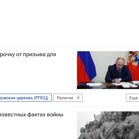
срочку от призыва для
дческая церковь (РПСЦ)
Религия
Еще
Призыв
старообрядцы
известных фактах войны