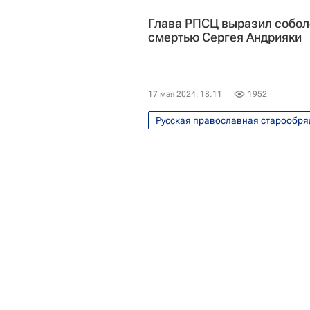
Эфиопия
Аддис-Абеба
Глава РПСЦ выразил собол
смертью Сергея Андрияки
Религия
17 мая 2024, 18:11
1952
Русская православная старообря
Сергей Андрияка
Владимир
Религия