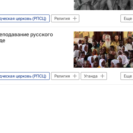
дческая церковь (РПСЦ)
Религия
Еще
Россия
Религия
реподавание русского
де
дческая церковь (РПСЦ)
Религия
Уганда
Еще