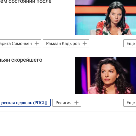
оем состоянии после
арита Симоньян
Рамзан Кадыров
Еще
Общество
ньян скорейшего
дческая церковь (РПСЦ)
Религия
Еще