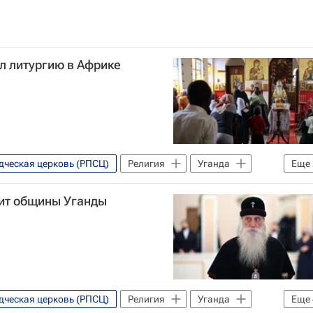
л литургию в Африке
дческая церковь (РПСЦ)
Религия
Уганда
Еще
ит общины Уганды
дческая церковь (РПСЦ)
Религия
Уганда
Еще