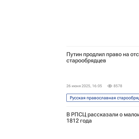
Путин продлил право на от
старообрядцев
26 июня 2025, 16:05
8578
Русская православная старообря
Владимир Путин
Россия
В РПСЦ рассказали о мало
Русская православная церковь
1812 года