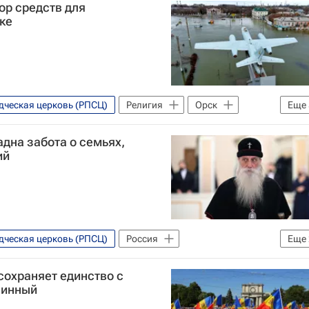
ор средств для
ке
дческая церковь (РПСЦ)
Религия
Орск
Еще
ь
адна забота о семьях,
МЧС России (Министерство РФ по делам гражданской обороны, чрезвычайным ситуациям и ликвидации последствий стихийных бедствий)
ий
игия
дческая церковь (РПСЦ)
Россия
Еще
сохраняет единство с
чинный