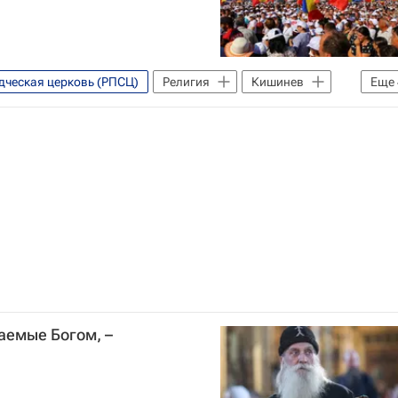
дческая церковь (РПСЦ)
Религия
Кишинев
Еще
Русская православная церковь
Религия
аемые Богом, –