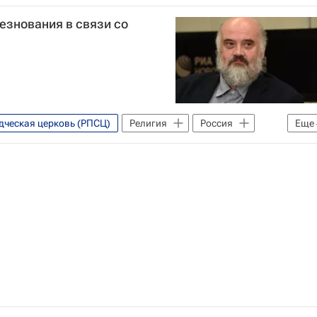
езнования в связи со
Федеральное агентство по делам Содружества Независимых Государств, соотечественников, проживающих за рубежом, и по международному гуманитарному сотрудничеству (Россотрудничество)
дческая церковь (РПСЦ)
Религия
Россия
Еще
 Путин
Российская академия художеств