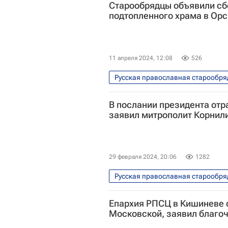
Старообрядцы объявили сб
подтопленного храма в Орс
11 апреля 2024, 12:08
526
Русская православная старообря
Урал
Оренбургская област
В послании президента отр
заявил митрополит Корнил
Прорыв дамбы в Орске
Рел
29 февраля 2024, 20:06
1282
Русская православная старообря
Владимир Путин
Религия
Епархия РПСЦ в Кишиневе 
Московской, заявил благо