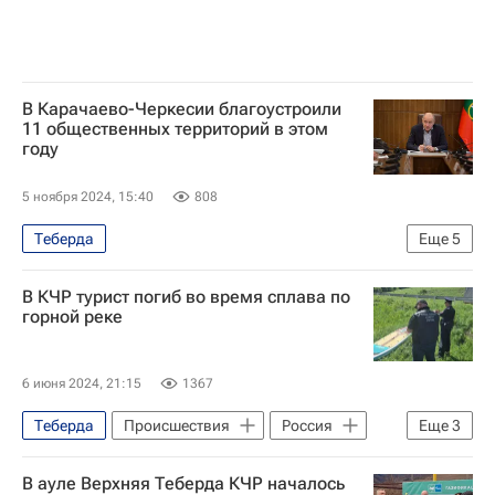
В Карачаево-Черкесии благоустроили
11 общественных территорий в этом
году
5 ноября 2024, 15:40
808
Теберда
Еще
5
Карачаево-Черкесская Республика
В КЧР турист погиб во время сплава по
Черкесск
Усть-Джегута
горной реке
Рашид Темрезов
Владимир Путин
6 июня 2024, 21:15
1367
Теберда
Происшествия
Россия
Еще
3
Ставрополь
В ауле Верхняя Теберда КЧР началось
Следственный комитет России (СК РФ)