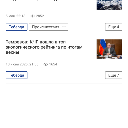
5 мая, 22:18
2852
Теберда
Происшествия
Еще
4
Карачаевский район
Архыз
Темрезов: КЧР вошла в топ
МЧС России (Министерство РФ по делам гражданской обороны, чрезвычайным ситуациям и ликвидации последствий стихийных бедствий)
экологического рейтинга по итогам
весны
Следственный комитет России (СК РФ)
10 июня 2025, 21:30
1654
Теберда
Еще
7
Карачаево-Черкесская Республика
Общество
Республика Алтай
Мурманская область
Рашид Темрезов
Зеленый патруль
Карачаево-Черкесская республика (КЧР)