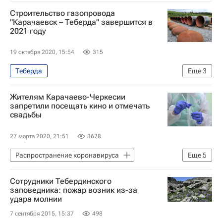
Карачаево-Черкесская Республика
Строительство газопровода
Рашид Темрезов
Газпром
"Карачаевск – Теберда" завершится в
2021 году
Домбай
19 октября 2020, 15:54
315
Теберда
Еще
3
Карачаево-Черкесская Республика
Жителям Карачаево-Черкесии
Рашид Темрезов
Газпром
запретили посещать кино и отмечать
свадьбы
27 марта 2020, 21:51
3678
Распространение коронавируса
Еще
5
Общество
Сотрудники Тебердинского
Карачаево-Черкесская республика (КЧР)
заповедника: пожар возник из-за
удара молнии
Коронавирусы
Коронавирус COVID-19
7 сентября 2015, 15:37
498
Коронавирус в России