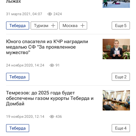
лыжах
31 марта 2021, 04:07
2424
Теберда
Туризм
Москва
Еще
5
Гидрометцентр
Роман Вильфанд
Юного спасателя из КЧР наградили
Северный Кавказ
Архыз
Россия
медалью СФ "За проявленное
мужество"
24 ноября 2020, 14:24
91
Теберда
Еще
2
Карачаево-Черкесская Республика
Темрезов: до 2025 года будет
Рашид Темрезов
обеспечены газом курорты Теберда и
Домбай
19 ноября 2020, 12:14
436
Теберда
Еще
4