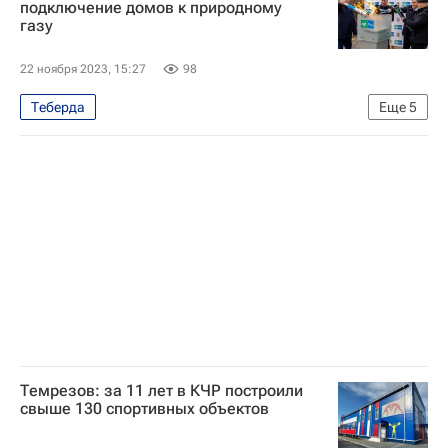
подключение домов к природному
газу
МЧС России (Министерство РФ по делам гражданской обороны, чрезвычайным ситуациям и ликвидации последствий стихийных бедствий)
22 ноября 2023, 15:27
98
Теберда
Еще
5
Карачаево-Черкесская Республика
Карачаево-Черкесская республика (КЧР)
Природный газ
Рашид Темрезов
ЖКХ
Темрезов: за 11 лет в КЧР построили
свыше 130 спортивных объектов