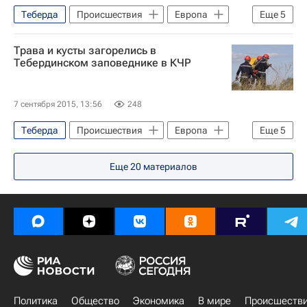
Теберда
Происшествия
Европа
Еще
5
Карачаевский район
Трава и кусты загорелись в
Северо-Кавказский ФО
Весь мир
Тебердинском заповеднике в КЧР
Карачаево-Черкесская республика (КЧР)
Россия
7 сентября 2015, 13:56
248
Теберда
Происшествия
Европа
Еще
5
Карачаевский район
Еще
20
материалов
Северо-Кавказский ФО
Весь мир
Карачаево-Черкесская республика (КЧР)
Россия
Политика
Общество
Экономика
В мире
Происшеств