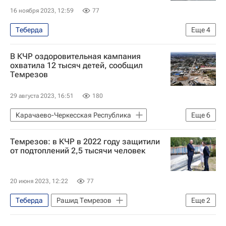
16 ноября 2023, 12:59
77
Теберда
Еще
4
Карачаево-Черкесская Республика
В КЧР оздоровительная кампания
Карачаево-Черкесская республика (КЧР)
охватила 12 тысяч детей, сообщил
Темрезов
Карачаевск
Рашид Темрезов
29 августа 2023, 16:51
180
Карачаево-Черкесская Республика
Еще
6
Общество
Темрезов: в КЧР в 2022 году защитили
Луганская Народная Республика
от подтоплений 2,5 тысячи человек
Архыз
Домбай
Рашид Темрезов
Карачаево-Черкесская республика (КЧР)
20 июня 2023, 12:22
77
Теберда
Рашид Темрезов
Еще
2
Карачаевск