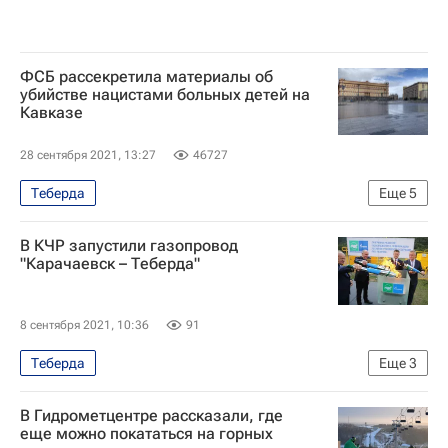
ФСБ рассекретила материалы об
убийстве нацистами больных детей на
Кавказе
28 сентября 2021, 13:27
46727
Теберда
Еще
5
Федеральная служба безопасности РФ (ФСБ России)
В КЧР запустили газопровод
Великая Отечественная война (1941-1945)
"Карачаевск – Теберда"
Карачаево-Черкесская республика (КЧР)
Без срока давности
Россия
8 сентября 2021, 10:36
91
Теберда
Еще
3
Карачаево-Черкесская Республика
В Гидрометцентре рассказали, где
Газопроводы
Рашид Темрезов
еще можно покататься на горных