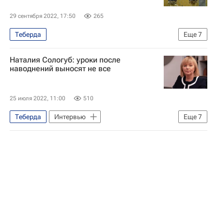
29 сентября 2022, 17:50
265
Теберда
Еще
7
Карачаево-Черкесская Республика
Наталия Сологуб: уроки после
Рашид Темрезов
Карачаевский район
наводнений выносят не все
Газпром
Хабезский район
Алексей Миллер
Экономика
25 июля 2022, 11:00
510
Теберда
Интервью
Еще
7
Министерство строительства и жилищно-коммунального хозяйства РФ (Минстрой России)
Федеральное агентство водных ресурсов (Росводресурсы)
Общество
Иркутская область
Жилье
Крымск
Наталия Сологуб