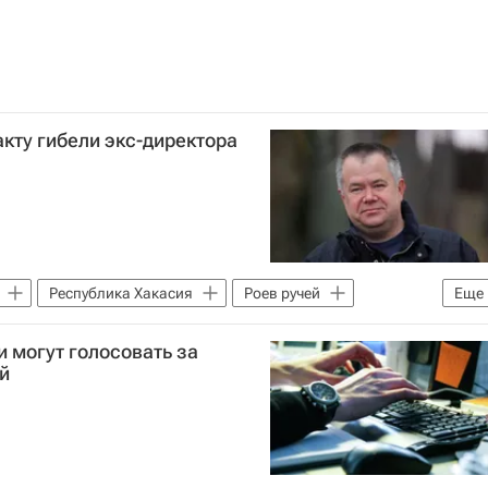
акту гибели экс-директора
Республика Хакасия
Роев ручей
Еще
К РФ)
 могут голосовать за
й