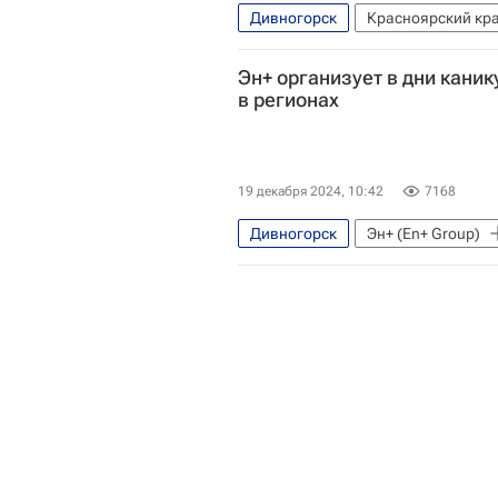
Дивногорск
Красноярский кр
Эн+ организует в дни кани
в регионах
19 декабря 2024, 10:42
7168
Дивногорск
Эн+ (En+ Group)
Новый год
Новый курс