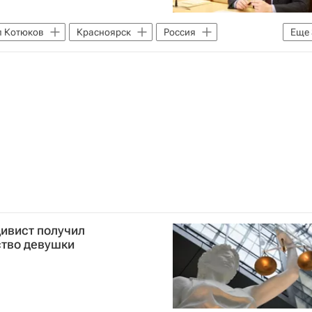
 Котюков
Красноярск
Россия
Еще
м
Интервью - Авторы
дивист получил
ство девушки