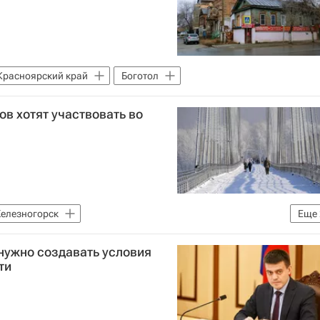
Красноярский край
Боготол
ов хотят участвовать во
елезногорск
Еще
Министерство строительства и жилищно-коммунального хозяйства РФ (Минстрой России)
нужно создавать условия
ти