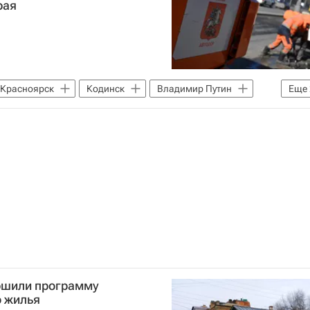
рая
Красноярск
Кодинск
Владимир Путин
Еще
оярский край
ршили программу
о жилья