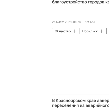
благоустройство городов к
26 марта 2024, 08:56
665
Общество
Норильск
Чернобыльская АЭС
Красн
В Красноярском крае заве
переселения из аварийног