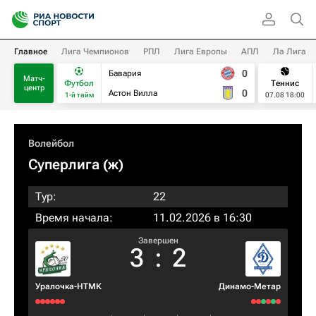
Главное
Лига Чемпионов
РПЛ
Лига Европы
АПЛ
Ла Лига
0
Бавария
Матч-
Футбол
Теннис
центр
0
Астон Вилла
1-й тайм
07.08 18:00
Волейбол
Суперлига (ж)
Тур:
22
Время начала:
11.02.2026 в 16:30
Завершен
3
:
2
Уралочка-НТМК
Динамо-Метар