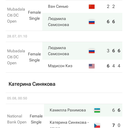
2
2
Ван Синью
Mubadala
Female
Citi DC
Single
Людмила
Open
6
6
Самсонова
28.07, 01:10
Людмила
3
6
6
Mubadala
Самсонова
Female
Citi DC
Single
Open
6
4
4
Мэдисон Киз
Катерина Синякова
05.08, 00:50
6
6
5
Камилла Рахимова
National
Female
Bank Open
Single
Катерина Синякова
-
7
0
2