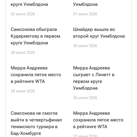
круге Уимблдона
Уимблдона
02 июля 2026
01 июля 2026
Самсонова обыграла
Шнайдер вышла во
Кудерметову в первом
второй круг Уимблдона
круге Уимблдона
30 июня 2026
30 июня 2026
Мирра Андреева
Мирра Андреева
сохранила пятое место
сыграет с Линетт в
в рейтинге WTA
первом круге
Уимблдона
28 июня 2026
26 июня 2026
Самсонова не смогла
Мирра Андреева
выйти в четвертьфинал
сохранила пятое место
теннисного турнира в
в рейтинге WTA
Бад-Хомбурге
22 июня 2026