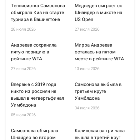
Теннисистка Самсонова
Медведев сыграет со
обыграла Киз на старте
Шнайдер в миксте на
турнира в Вашингтоне
US Open
28 июля 2026
27 июля 2026
Андреева сохранила
Мирра Андреева
пятую позицию в
осталась на пятом
рейтинге WTA
месте в рейтинге WTA
27 июля 2026
13 июля 2026
Впервые с 2019 года
Самсонова выбыла в
никто из россиян не
третьем круге
вышел в четвертьфинал
Уимблдона
Уимблдона
04 июля 2026
05 июля 2026
Самсонова обыграла
Калинская за три часа
Шнайдер во втором
вышла в третий круг