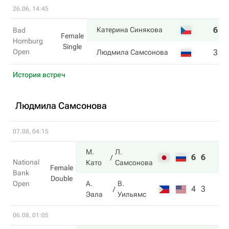
26.06, 14:45
6
6
Катерина Синякова
Bad
Female
Homburg
Single
Open
3
7
Людмила Самсонова
История встреч
Людмила Самсонова
07.08, 04:15
М.
Л.
6
6
National
Като
Самсонова
Female
Bank
Double
Open
А.
В.
4
3
Эала
Уильямс
06.08, 01:05