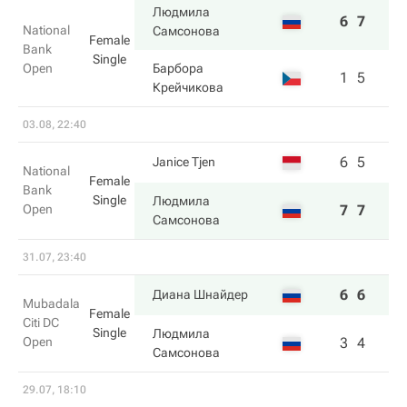
Людмила
6
7
National
Самсонова
Female
Bank
Single
Open
Барбора
1
5
Крейчикова
03.08, 22:40
6
5
Janice Tjen
National
Female
Bank
Single
Людмила
Open
7
7
Самсонова
31.07, 23:40
6
6
Диана Шнайдер
Mubadala
Female
Citi DC
Single
Людмила
Open
3
4
Самсонова
29.07, 18:10