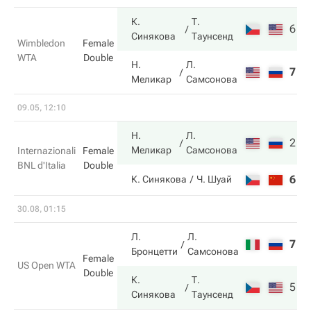
К.
Т.
6
6
Синякова
Таунсенд
Wimbledon
Female
WTA
Double
Н.
Л.
7
1
Меликар
Самсонова
09.05, 12:10
Н.
Л.
2
6
Меликар
Самсонова
Internazionali
Female
BNL d'Italia
Double
6
0
К. Синякова
Ч. Шуай
30.08, 01:15
Л.
Л.
7
2
Бронцетти
Самсонова
Female
US Open WTA
Double
К.
Т.
5
6
Синякова
Таунсенд