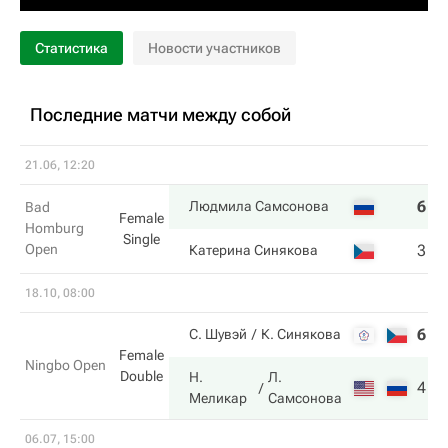
Статистика
Новости участников
Последние матчи между собой
21.06, 12:20
6
7
Людмила Самсонова
Bad
Female
Homburg
Single
Open
3
5
Катерина Синякова
18.10, 08:00
6
3
С. Шувэй
К. Синякова
Female
Ningbo Open
Double
Н.
Л.
4
6
Меликар
Самсонова
06.07, 15:00