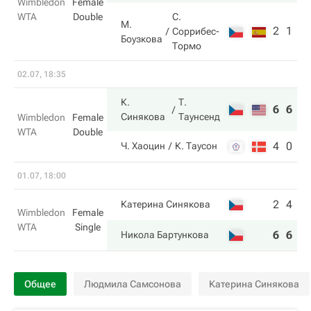
Wimbledon
Female
WTA
Double
С.
М.
2
1
Соррибес-
Боузкова
Тормо
02.07, 18:35
К.
Т.
6
6
Синякова
Таунсенд
Wimbledon
Female
WTA
Double
4
0
Ч. Хаоцин
К. Таусон
01.07, 18:00
2
4
Катерина Синякова
Wimbledon
Female
WTA
Single
6
6
Никола Бартункова
Общее
Людмила Самсонова
Катерина Синякова