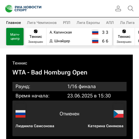
Главное
Лига Чемпионов
РПЛ
Лига Европы
АПЛ
Ла Лига
3
3
А. Калинская
Матч-
Теннис
Теннис
центр
6
6
Д. Шнайдер
Завершен
Завершен
Теннис
WTA
- Bad Homburg Open
Раунд:
1/16 финала
Время начала:
23.06.2025 в 15:30
Отменен
Людмила Самсонова
Катерина Синякова