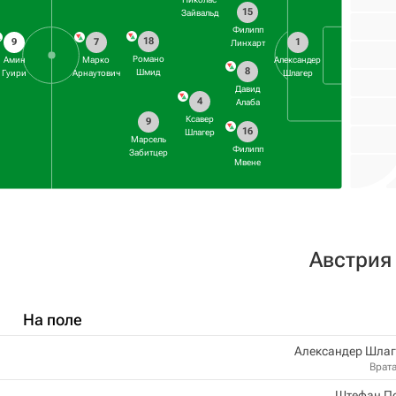
15
Зайвальд
Филипп
18
9
7
1
Линхарт
Романо
Амин
Марко
Александер
8
Шмид
Гуири
Арнаутович
Шлагер
Давид
4
Алаба
Ксавер
9
16
Шлагер
Марсель
Филипп
Забитцер
Мвене
Австрия
На поле
Александер Шлаг
Врат
Штефан П