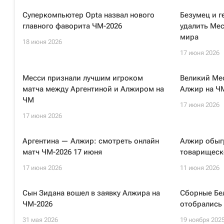
Суперкомпьютер Opta назвал нового
Безумец и г
главного фаворита ЧМ-2026
удалить Мес
мира
18 июня 2026
17 июня 2026
Месси признали лучшим игроком
Великий Ме
матча между Аргентиной и Алжиром на
Алжир на ЧМ
ЧМ
17 июня 2026
17 июня 2026
Аргентина — Алжир: смотреть онлайн
Алжир обыг
матч ЧМ-2026 17 июня
товарищеск
17 июня 2026
11 июня 2026
Сын Зидана вошел в заявку Алжира на
Сборные Бе
ЧМ-2026
отобрались 
31 мая 2026
19 ноября 202