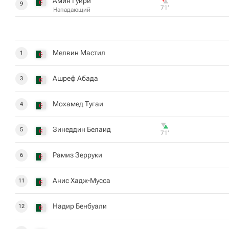
Амин Гуири
9
71‎’‎
Нападающий
Мелвин Мастил
1
Ашреф Абада
3
Мохамед Тугаи
4
Зинеддин Белаид
5
71‎’‎
Рамиз Зерруки
6
Анис Хадж-Мусса
11
Надир Бенбуали
12