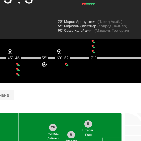
28‎’‎
Марко Арнаутович
(
Давид Алаба
)
55‎’‎
Марсель Забитцер
(
Конрад Лаймер
)
90‎’‎
Саша Калайджич
(
Михаэль Грегорич
)
45‎’‎
46‎’‎
55‎’‎
60‎’‎
62‎’‎
71‎’‎
манд
5
20
Штефан
Конрад
6
Пош
Лаймер
Николас