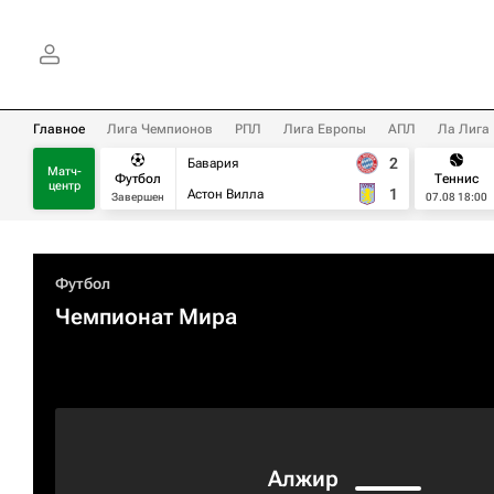
Главное
Лига Чемпионов
РПЛ
Лига Европы
АПЛ
Ла Лига
2
Бавария
Матч-
Футбол
Теннис
центр
1
Астон Вилла
Завершен
07.08 18:00
Футбол
Чемпионат Мира
Алжир