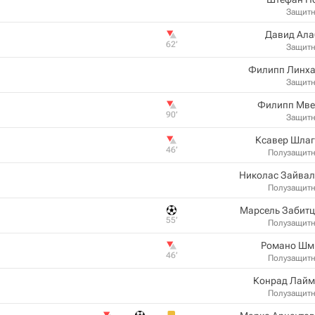
Защит
Давид Ала
62‎’‎
Защит
Филипп Линха
Защит
Филипп Мве
90‎’‎
Защит
Ксавер Шлаг
46‎’‎
Полузащит
Николас Зайвал
Полузащит
Марсель Забитц
55‎’‎
Полузащит
Романо Шм
46‎’‎
Полузащит
Конрад Лайм
Полузащит