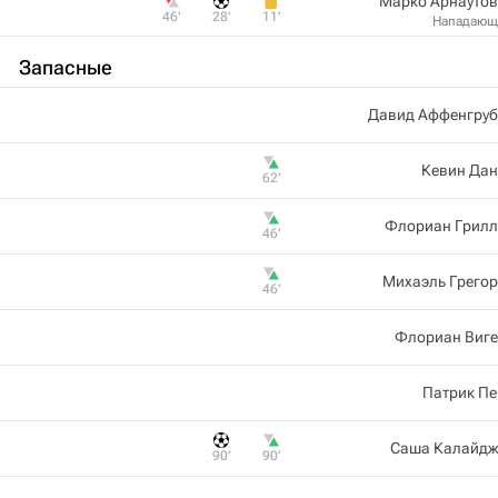
Марко Арнаутов
46‎’‎
28‎’‎
11‎’‎
Нападающ
Запасные
Давид Аффенгруб
Кевин Дан
62‎’‎
Флориан Грилл
46‎’‎
Михаэль Грего
46‎’‎
Флориан Виге
Патрик Пе
Саша Калайдж
90‎’‎
90‎’‎