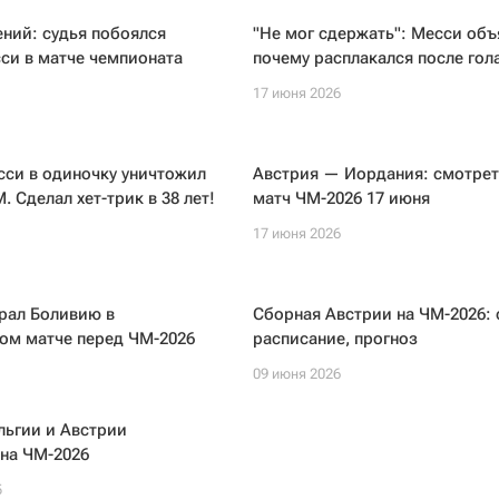
ений: судья побоялся
"Не мог cдержать": Месси объ
си в матче чемпионата
почему расплакался после гол
17 июня 2026
сси в одиночку уничтожил
Австрия — Иордания: смотрет
. Сделал хет-трик в 38 лет!
матч ЧМ-2026 17 июня
17 июня 2026
рал Боливию в
Сборная Австрии на ЧМ-2026: 
ом матче перед ЧМ-2026
расписание, прогноз
09 июня 2026
льгии и Австрии
на ЧМ-2026
5