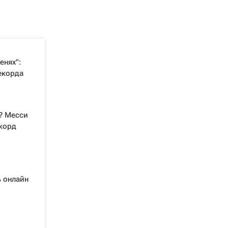
енях":
екорда
? Месси
екорд
ь онлайн