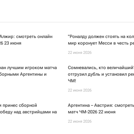
Алжир: смотреть онлайн
"Роналду должен стоять на кол
6 23 июня
мир коронует Месси в честь р
22 июня 2026
нан лучшим игроком матча
Сомневались, кто величайший
борными Аргентины и
отгрузил дубль и установил р
ЧМ!
22 июня 2026
и принес сборной
Аргентина – Австрия: смотрет
обеду над австрийцами на
матч ЧМ-2026 22 июня
22 июня 2026