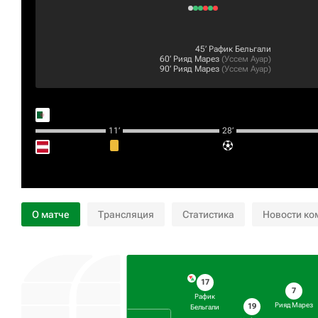
45‎’‎
Рафик Бельгали
60‎’‎
Рияд Марез
(
Уссем Ауар
)
90‎’‎
Рияд Марез
(
Уссем Ауар
)
11‎’‎
28‎’‎
О матче
Трансляция
Статистика
Новости ко
17
7
Рафик
Рияд Марез
19
Бельгали