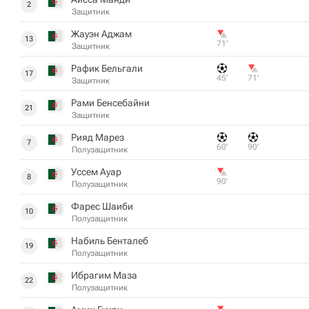
2
Защитник
Жауэн Аджам
13
71‎’‎
Защитник
Рафик Бельгали
17
45‎’‎
71‎’‎
Защитник
Рами Бенсебайни
21
Защитник
Рияд Марез
7
60‎’‎
90‎’‎
Полузащитник
Уссем Ауар
8
90‎’‎
Полузащитник
Фарес Шаиби
10
Полузащитник
Набиль Бенталеб
19
Полузащитник
Ибрагим Маза
22
Полузащитник