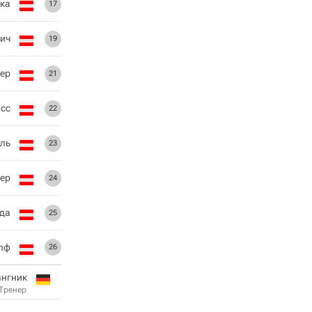
ека
17
ич
19
ер
21
сс
22
ль
23
ер
24
да
25
пф
26
ангник
Тренер