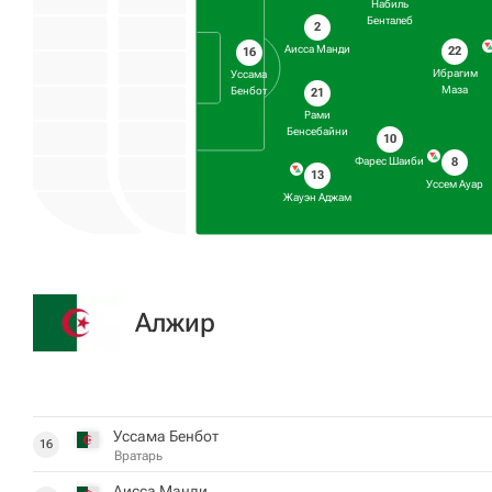
Набиль
Бенталеб
2
Аисса Манди
22
16
Ибрагим
Уссама
Маза
Бенбот
21
Рами
Бенсебайни
10
Фарес Шаиби
8
13
Уссем Ауар
Жауэн Аджам
Алжир
Уссама Бенбот
16
Вратарь
Аисса Манди