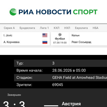
Серия А
Бундеслига
Лига 1
КХЛ
НХЛ
Евролига
НБА
I. Jovic
Кельн
Футбол
А. Корнеева
Реал Сосьедад
07.08 19:00
Тур:
3
Время начала:
28.06.2026 в 05:00
Стадион:
GEHA Field at Arrowhead Stadi
Зрители:
69045
Завершен
3
:
3
Австрия