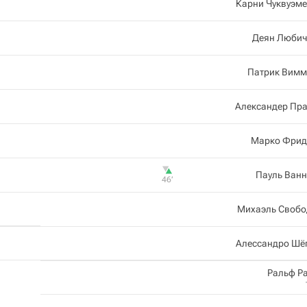
Карни Чуквуэм
Деян Любич
Патрик Вимм
Александер Пра
Марко Фрид
Пауль Ванн
46‎’‎
Михаэль Свобо
Алессандро Шё
Ральф Р