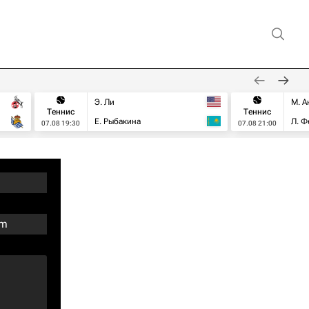
Э. Ли
М. А
Теннис
Теннис
Е. Рыбакина
Л. Ф
07.08 19:30
07.08 21:00
um