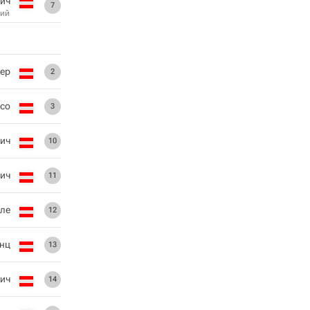
ич
7
ий
ер
2
со
3
ич
10
рич
11
ле
12
нц
13
ич
14