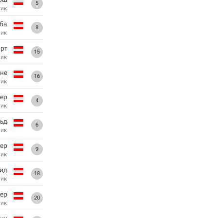
5
ник
ба
8
ник
рт
15
ник
не
16
ник
ер
4
ник
ьд
6
ник
ер
9
ник
ид
18
ник
ер
20
ник