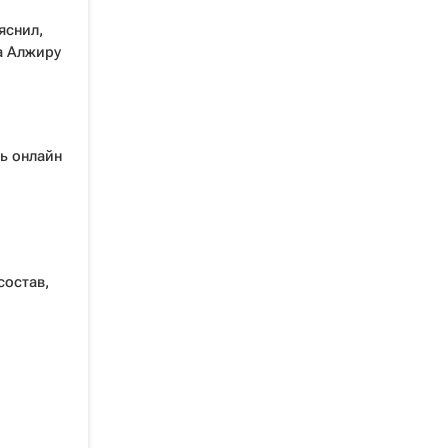
яснил,
а Алжиру
ь онлайн
состав,