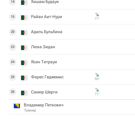
Хишам Будауи
14
Райан Аит-Нури
15
71‎’‎
Адиль Бульбина
20
Люка Зидан
23
Ясин Титрауи
24
Фарес Геджемис
25
90‎’‎
Самир Шерги
26
71‎’‎
Владимир Петкович
Тренер