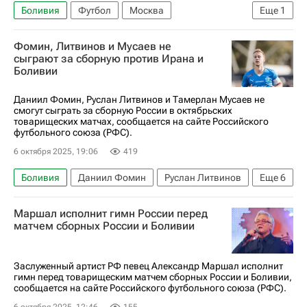
Боливия
Футбол
Москва
Еще
1
Сборная России по футболу
Фомин, Литвинов и Мусаев не
сыграют за сборную против Ирана и
Боливии
Даниил Фомин, Руслан Литвинов и Тамерлан Мусаев не
смогут сыграть за сборную России в октябрьских
товарищеских матчах, сообщается на сайте Российского
футбольного союза (РФС).
6 октября 2025, 19:06
419
Боливия
Даниил Фомин
Руслан Литвинов
Еще
6
Российский футбольный союз (РФС)
Спорт
Маршал исполнит гимн России перед
Тамерлан Мусаев
Футбол
матчем сборных России и Боливии
Сборная России по футболу
Иран
Заслуженный артист РФ певец Александр Маршал исполнит
гимн перед товарищеским матчем сборных России и Боливии,
сообщается на сайте Российского футбольного союза (РФС).