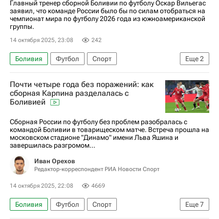
Главный тренер сборной Боливии по футболу Оскар Вильегас
заявил, что команде России было бы по силам отобраться на
чемпионат мира по футболу 2026 года из южноамериканской
группы.
14 октября 2025, 23:08
242
Боливия
Футбол
Спорт
Еще
2
Сборная России по футболу
Почти четыре года без поражений: как
ЧМ по футболу 2026
сборная Карпина разделалась с
Боливией
Сборная России по футболу без проблем разобралась с
командой Боливии в товарищеском матче. Встреча прошла на
московском стадионе "Динамо" имени Льва Яшина и
завершилась разгромом...
Иван Орехов
Редактор-корреспондент РИА Новости Спорт
14 октября 2025, 22:08
4669
Боливия
Футбол
Спорт
Еще
7