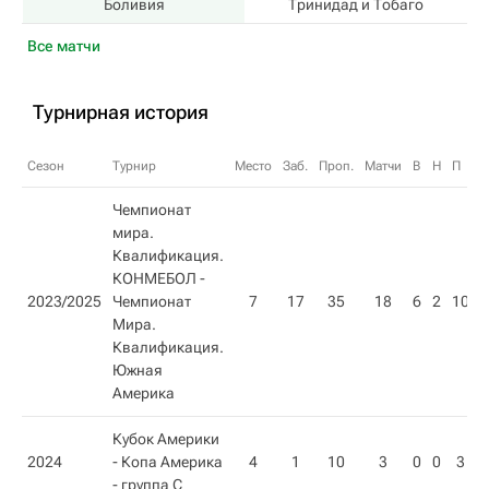
Боливия
Тринидад и Тобаго
Все матчи
Турнирная история
Сезон
Турнир
Место
Заб.
Проп.
Матчи
В
Н
П
О
Чемпионат
мира.
Квалификация.
КОНМЕБОЛ -
2023/2025
Чемпионат
7
17
35
18
6
2
10
2
Мира.
Квалификация.
Южная
Америка
Кубок Америки
2024
-
Копа Америка
4
1
10
3
0
0
3
- группа C