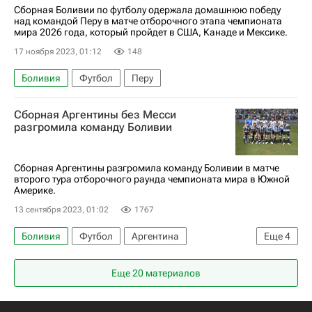
Сборная Боливии по футболу одержала домашнюю победу
над командой Перу в матче отборочного этапа чемпионата
мира 2026 года, который пройдет в США, Канаде и Мексике.
17 ноября 2023, 01:12
148
Боливия
Футбол
Перу
Сборная Аргентины без Месси
разгромила команду Боливии
Сборная Аргентины разгромила команду Боливии в матче
второго тура отборочного раунда чемпионата мира в Южной
Америке.
13 сентября 2023, 01:02
1767
Боливия
Футбол
Аргентина
Еще
4
Николас Тальяфико
Лионель Месси
Еще 20 материалов
Энцо Фернандес
Балтика