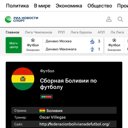
Политика
В мире
Экономика
Общество
Про
Главное
Лига Чемпионов
РПЛ
Лига Европы
АПЛ
Ла Лига
3
Динамо Москва
Матч-
Футбол
Футбол
центр
1
Динамо Махачкала
Завершен
Завершен
Футбол
Сборная Боливии по
футболу
Боливия
Страна:
Oscar Villegas
Тренер:
http://federacionbolivianadefutbol.org/
Сайт: