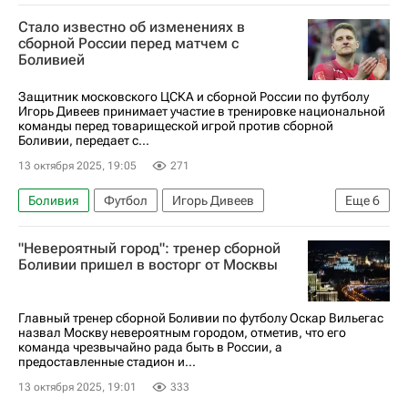
Валерий Карпин
Сборная России по футболу
Стало известно об изменениях в
сборной России перед матчем с
Боливией
Защитник московского ЦСКА и сборной России по футболу
Игорь Дивеев принимает участие в тренировке национальной
команды перед товарищеской игрой против сборной
Боливии, передает с...
13 октября 2025, 19:05
271
Боливия
Футбол
Игорь Дивеев
Еще
6
Матвей Сафонов
Зелимхан Бакаев
"Невероятный город": тренер сборной
Локомотив (Москва)
Динамо Москва
Боливии пришел в восторг от Москвы
Пари Сен-Жермен (ПСЖ)
Сборная России по футболу
Главный тренер сборной Боливии по футболу Оскар Вильегас
назвал Москву невероятным городом, отметив, что его
команда чрезвычайно рада быть в России, а
предоставленные стадион и...
13 октября 2025, 19:01
333