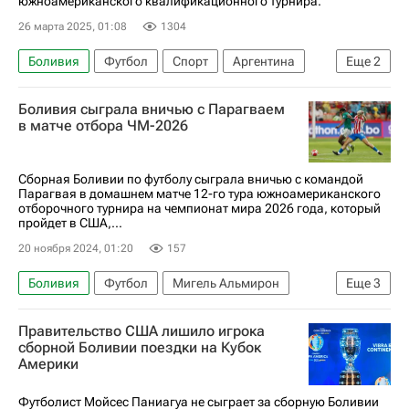
южноамериканского квалификационного турнира.
26 марта 2025, 01:08
1304
Боливия
Футбол
Спорт
Аргентина
Еще
2
Уругвай
ЧМ по футболу 2026
Боливия сыграла вничью с Парагваем
в матче отбора ЧМ-2026
Сборная Боливии по футболу сыграла вничью с командой
Парагвая в домашнем матче 12-го тура южноамериканского
отборочного турнира на чемпионат мира 2026 года, который
пройдет в США,...
20 ноября 2024, 01:20
157
Боливия
Футбол
Мигель Альмирон
Еще
3
Диего Гомес
Спорт
Парагвай
Правительство США лишило игрока
сборной Боливии поездки на Кубок
Америки
Футболист Мойсес Паниагуа не сыграет за сборную Боливии