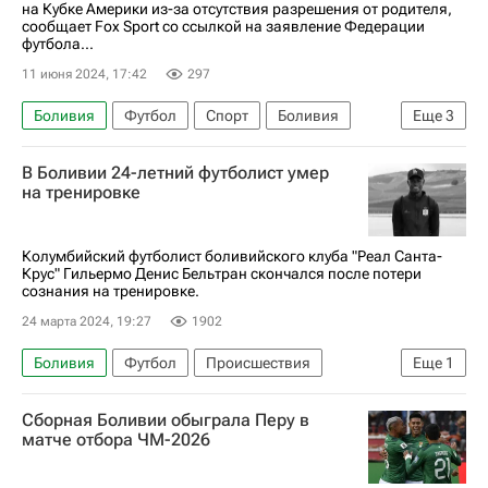
на Кубке Америки из-за отсутствия разрешения от родителя,
сообщает Fox Sport со ссылкой на заявление Федерации
футбола...
11 июня 2024, 17:42
297
Боливия
Футбол
Спорт
Боливия
Еще
3
США
Парагвай
Кубок Америки по футболу
В Боливии 24-летний футболист умер
на тренировке
Колумбийский футболист боливийского клуба "Реал Санта-
Крус" Гильермо Денис Бельтран скончался после потери
сознания на тренировке.
24 марта 2024, 19:27
1902
Боливия
Футбол
Происшествия
Еще
1
Вокруг спорта
Сборная Боливии обыграла Перу в
матче отбора ЧМ-2026