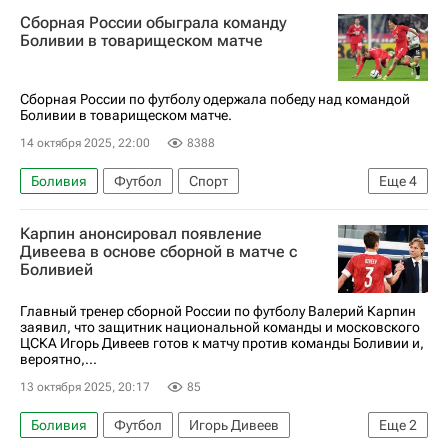
Авторы РИА Новости Спорт
Сборная России обыграла команду
Материалы РИА Спорт
Спорт — видео
Боливии в товарищеском матче
Сборная России по футболу
Товарищеские матчи
товарищеские матчи
Сборная России по футболу одержала победу над командой
Боливии в товарищеском матче.
Валерий Карпин
14 октября 2025, 22:00
8388
Боливия
Футбол
Спорт
Еще
4
Алексей Миранчук
Лечи Садулаев
Карпин анонсировал появление
Иван Сергеев (1995)
Дивеева в основе сборной в матче с
Боливией
Сборная России по футболу
Главный тренер сборной России по футболу Валерий Карпин
заявил, что защитник национальной команды и московского
ЦСКА Игорь Дивеев готов к матчу против команды Боливии и,
вероятно,...
13 октября 2025, 20:17
85
Боливия
Футбол
Игорь Дивеев
Еще
2