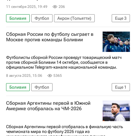
11 сентября 2025, 19:49
206
Боливия
Футбол
Акрон (Тольятти)
Еще
3
РПЛ 2026-2027 (Чемпионат России по футболу)
Сборная России по футболу сыграет в
Трансферы
Трансферы в РПЛ
Москве против команды Боливии
Футболисты сборной России проведут товарищеский матч
против сборной Боливии 14 октября, сообщается в
официальном Telegram-канале национальной команды.
8 августа 2025, 15:06
5365
Боливия
Футбол
Еще
1
Сборная России по футболу
Сборная Аргентины первой в Южной
Америке отобралась на ЧМ-2026
Сборная Аргентины первой отобралась в финальную часть
чемпионата мира по футболу 2026 года из