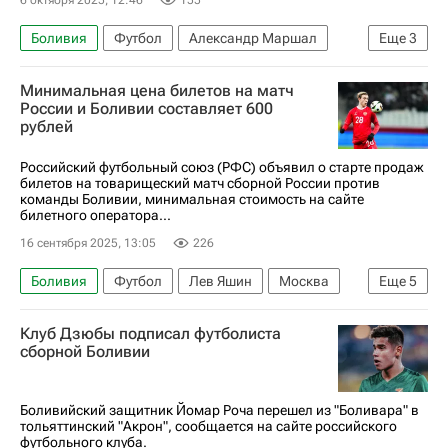
6 октября 2025, 12:46
155
Боливия
Футбол
Александр Маршал
Еще
3
Международная федерация футбола (ФИФА)
Минимальная цена билетов на матч
Российский футбольный союз (РФС)
России и Боливии составляет 600
рублей
Сборная России по футболу
Российский футбольный союз (РФС) объявил о старте продаж
билетов на товарищеский матч сборной России против
команды Боливии, минимальная стоимость на сайте
билетного оператора...
16 сентября 2025, 13:05
226
Боливия
Футбол
Лев Яшин
Москва
Еще
5
Российский футбольный союз (РФС)
Клуб Дзюбы подписал футболиста
Международная федерация футбола (ФИФА)
сборной Боливии
Союз европейских футбольных ассоциаций (УЕФА)
Спорт
Сборная России по футболу
Боливийский защитник Йомар Роча перешел из "Боливара" в
тольяттинский "Акрон", сообщается на сайте российского
футбольного клуба.