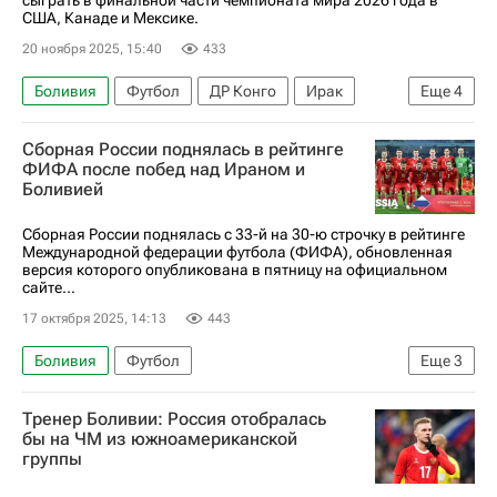
сыграть в финальной части чемпионата мира 2026 года в
США, Канаде и Мексике.
20 ноября 2025, 15:40
433
Боливия
Футбол
ДР Конго
Ирак
Еще
4
Новая Каледония
Ямайка
Спорт
Сборная России поднялась в рейтинге
ЧМ по футболу 2026
ФИФА после побед над Ираном и
Боливией
Сборная России поднялась с 33-й на 30-ю строчку в рейтинге
Международной федерации футбола (ФИФА), обновленная
версия которого опубликована в пятницу на официальном
сайте...
17 октября 2025, 14:13
443
Боливия
Футбол
Еще
3
Международная федерация футбола (ФИФА)
Тренер Боливии: Россия отобралась
Сборная России по футболу
Иран
бы на ЧМ из южноамериканской
группы