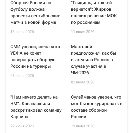
Сборная России по
"Глядишь, и хоккей
футболу должна
вернется": Жирков
провести сентябрьские
оценил решение МОК
матчи в новой форме
по россиянам
13 июля 2026
11 июля 2026
СМИ узнали, из-за кого
Мостовой
УЕФА не хочет
предположил, как бы
возвращать сборную
выступила Россия в
России на турниры
случае участия в
ЧМ-2026
08 июля 2026
02 июля 2026
"Нам нечего делать на
Сулейманов уверен, что
ЧМ": Кавазашвили
мог бы конкурировать в
раскритиковал команду
составе сборной
Карпина
России
22 июня 2026
19 июня 2026