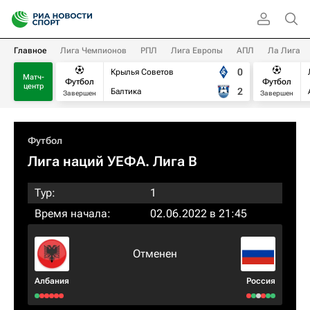
Главное
Лига Чемпионов
РПЛ
Лига Европы
АПЛ
Ла Лига
0
Крылья Советов
Матч-
Футбол
Футбол
центр
2
Балтика
Завершен
Завершен
Футбол
Лига наций УЕФА. Лига B
Тур:
1
Время начала:
02.06.2022 в 21:45
Отменен
Албания
Россия