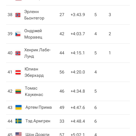
Эрленн
38
27
+3:43.9
5
3
Бьонтегор
Ондржей
39
42
+4:03.7
4
2
Моравец
Хенрик Лабе-
40
44
+4:15.1
5
1
Лунд
Юлиан
41
56
+4:20.0
4
Эберхард
Томас
42
46
+4:34.8
5
Каукенас
Артем Прима
43
49
+4:47.6
6
Тэд Армгрен
44
33
+4:48.4
6
Шон Доэрти
45
57
+5:02.1
4