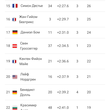
Симон Дестье
15
34
+2:27.6
3
26
Жан-Гийом
16
3
+2:29.7
3
25
Беатрикс
Даниэл Бом
17
11
+2:31.0
3
24
Свен
18
37
+2:34.5
1
23
Гроссеггер
Кентен Фийон
19
21
+2:36.6
3
22
Майе
Лейф
20
16
+2:37.9
3
21
Нордгрен
Бенедикт
21
20
+2:39.2
4
20
Долль
Красимир
22
48
+2:41.0
1
19