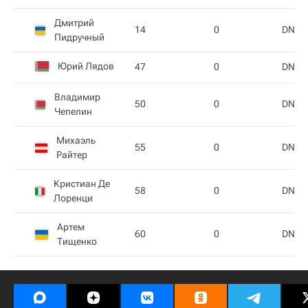
Дмитрий
14
0
DNS
Пидручный
Юрий Лядов
47
0
DNS
Владимир
50
0
DNS
Чепелин
Михаэль
55
0
DNS
Райтер
Кристиан Де
58
0
DNS
Лоренци
Артем
60
0
DNS
Тищенко