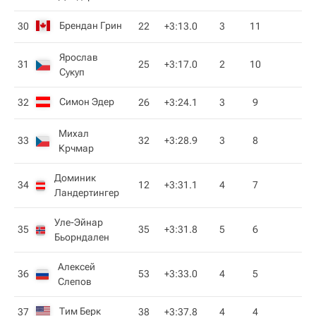
Брендан Грин
30
22
+3:13.0
3
11
Ярослав
31
25
+3:17.0
2
10
Сукуп
Симон Эдер
32
26
+3:24.1
3
9
Михал
33
32
+3:28.9
3
8
Крчмар
Доминик
34
12
+3:31.1
4
7
Ландертингер
Уле-Эйнар
35
35
+3:31.8
5
6
Бьорндален
Алексей
36
53
+3:33.0
4
5
Слепов
Тим Берк
37
38
+3:37.8
4
4