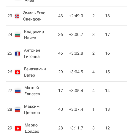
Анев
Эмиль Егле
23
43
+2:49.0
2
18
Свендсен
Владимир
24
36
+3:00.7
3
17
Илиев
Антонен
25
45
+3:02.8
2
16
Гигонна
Бенджамин
26
29
+3:04.5
4
15
Вегер
Матвей
27
17
+3:05.4
4
14
Елисеев
Максим
28
40
+3:07.4
1
13
Цветков
Марио
29
28
+3:11.7
3
12
Долдер