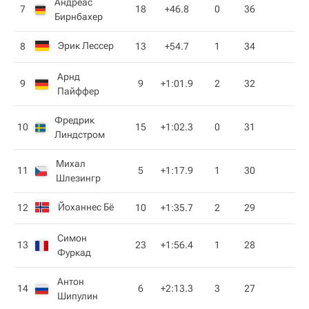
Андреас
7
18
+46.8
0
36
Бирнбахер
Эрик Лессер
8
13
+54.7
1
34
Арнд
9
9
+1:01.9
2
32
Пайффер
Фредрик
10
15
+1:02.3
0
31
Линдстром
Михал
11
5
+1:17.9
1
30
Шлезингр
Йоханнес Бё
12
10
+1:35.7
2
29
Симон
13
23
+1:56.4
1
28
Фуркад
Антон
14
6
+2:13.3
3
27
Шипулин