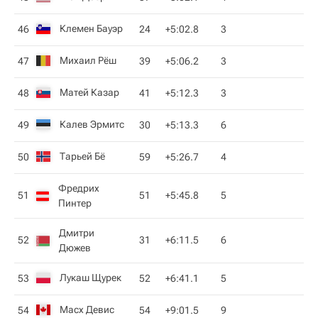
Клемен Бауэр
46
24
+5:02.8
3
Михаил Рёш
47
39
+5:06.2
3
Матей Казар
48
41
+5:12.3
3
Калев Эрмитс
49
30
+5:13.3
6
Тарьей Бё
50
59
+5:26.7
4
Фредрих
51
51
+5:45.8
5
Пинтер
Дмитри
52
31
+6:11.5
6
Дюжев
Лукаш Щурек
53
52
+6:41.1
5
Масх Девис
54
54
+9:01.5
9