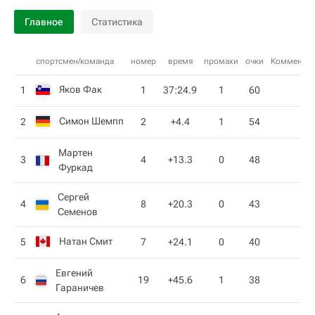
Главное
Статистика
спортсмен/команда
номер
время
промахи
очки
Комментар
Яков Фак
1
1
37:24.9
1
60
Симон Шемпп
2
2
+4.4
1
54
Мартен
3
4
+13.3
0
48
Фуркад
Сергей
4
8
+20.3
0
43
Семенов
Натан Смит
5
7
+24.1
0
40
Евгений
6
19
+45.6
1
38
Гараничев