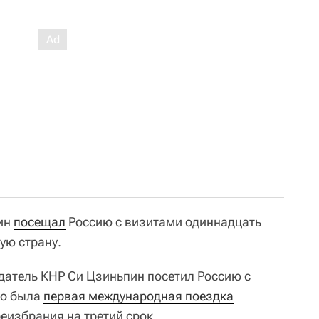
ин
посещал
Россию с визитами одиннадцать
ую страну.
датель КНР Си Цзиньпин посетил Россию с
то была
первая международная поездка
еизбрания на третий срок.