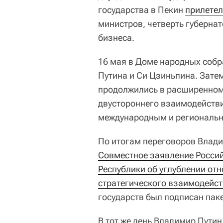
государства в Пекин
прилетел
министров, четверть губерна
бизнеса.
16 мая в Доме народных собр
Путина и Си Цзиньпина. Зате
продолжились в расширенном
двустороннего взаимодействи
международным и региональ
По итогам переговоров Влади
Совместное заявление Россий
Республики об углублении от
стратегического взаимодейс
государств был подписан пак
В тот же день Владимир Пути