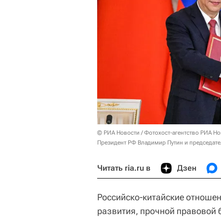
© РИА Новости / Фотохост-агентство РИА Н
Президент РФ Владимир Путин и председате
Читать ria.ru в
Дзен
Российско-китайские отноше
развития, прочной правовой 