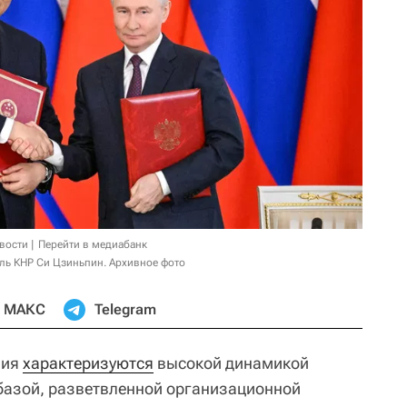
овости
Перейти в медиабанк
ль КНР Си Цзиньпин. Архивное фото
МАКС
Telegram
ния
характеризуются
высокой динамикой
базой, разветвленной организационной