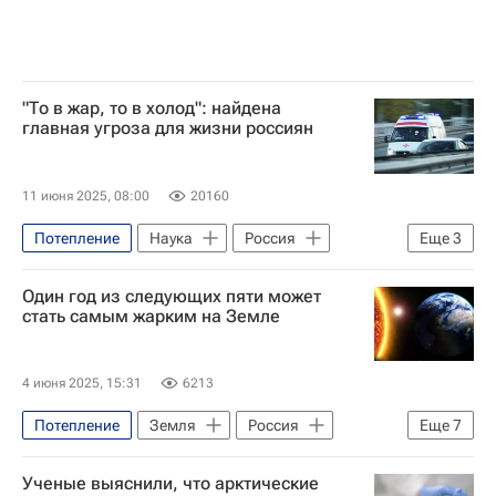
"То в жар, то в холод": найдена
главная угроза для жизни россиян
11 июня 2025, 08:00
20160
Потепление
Наука
Россия
Еще
3
Павел Константинов (кандидат географических наук, старший преподаватель МГУ)
Один год из следующих пяти может
Глобальное потепление
Климат
стать самым жарким на Земле
4 июня 2025, 15:31
6213
Потепление
Земля
Россия
Еще
7
Роман Вильфанд
Гидрометцентр
Ученые выяснили, что арктические
В мире
Погода
Общество