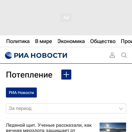
Политика
В мире
Экономика
Общество
Про
Потепление
РИА Новости
За период
Ледяной щит. Ученые рассказали, как
вечная мерзлота защищает от