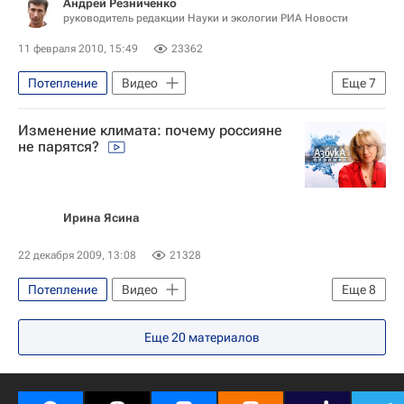
Андрей Резниченко
руководитель редакции Науки и экологии РИА Новости
11 февраля 2010, 15:49
23362
Потепление
Видео
Еще
7
Глобальное потепление: факты, прогнозы, гипотезы
Изменение климата: почему россияне
Эфир
Дания
Копенгаген
не парятся?
Климат
Глобальное потепление
Россия
Ирина Ясина
22 декабря 2009, 13:08
21328
Потепление
Видео
Еще
8
Итоги климатического саммита в Копенгагене: реакции и комментарии
Еще
20
материалов
Эфир
Дания
Москва
Копенгаген
Климат
Экология
Россия