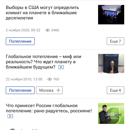
Гидрометцентр
Роман Вильфанд
Выборы в США могут определить
Западная Сибирь
Погода
климат на планете в ближайшие
десятилетия
Россия
2 ноября 2020, 09:22
3466
Потепление
Еще
7
Выборы президента США — 2020
Глобальное потепление – миф или
В мире
США
Джо Байден
реальность? Что ждет планету в
ближайшем будущем?
Барак Обама
Дональд Трамп
Климат
22 ноября 2010, 13:00
760
Потепление
Москва
Еще
4
Глобальное потепление
Экология
Что принесет России глобальное
Видео
Россия
потепление: рано радуетесь, россияне!