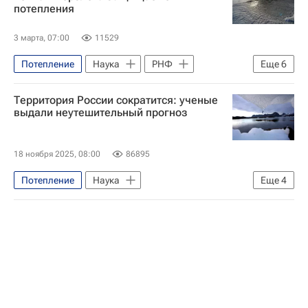
потепления
3 марта, 07:00
11529
Потепление
Наука
РНФ
Еще
6
Наука
Университетская наука
Территория России сократится: ученые
Наука и инновации
выдали неутешительный прогноз
Наука в университете
Арктика
Глобальное потепление
18 ноября 2025, 08:00
86895
Потепление
Наука
Еще
4
Глобальное потепление
Климат
Антарктида
Республика Крым