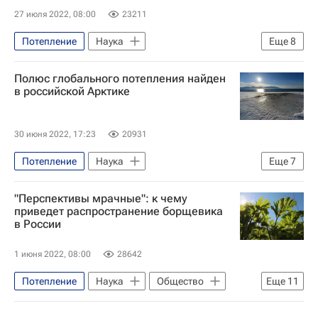
27 июля 2022, 08:00
23211
Потепление
Наука
Еще
8
Западная Европа
Россия
Полюс глобального потепления найден
Европа
Погода
Климат
в российской Арктике
Глобальное потепление
Жара в центре России
30 июня 2022, 17:23
20931
Аномальная жара в Москве летом 2010 года
Потепление
Наука
Еще
7
Космос - РИА Наука
Арктика
"Перспективы мрачные": к чему
Шпицберген
Земля Франца-Иосифа
приведет распространение борщевика
в России
Санкт-Петербургский государственный университет
Климат
Глобальное потепление
1 июня 2022, 08:00
28642
Потепление
Наука
Общество
Еще
11
Россия
Санкт-Петербург