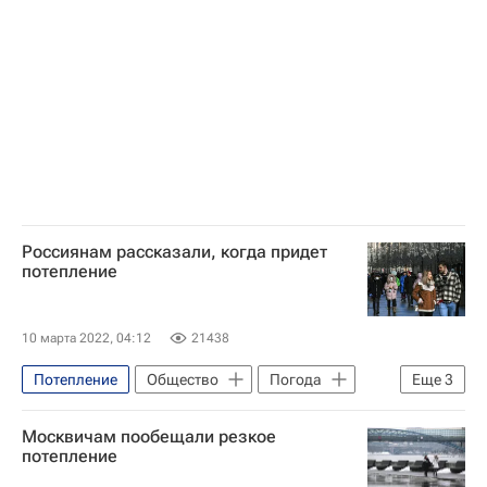
Белгород
Сколковский институт науки и технологий
Российская академия наук
Министерство природных ресурсов и экологии РФ (Минприроды России)
биология
Борщевик
Экология
Климат
генетика
Россиянам рассказали, когда придет
потепление
10 марта 2022, 04:12
21438
Потепление
Общество
Погода
Еще
3
Москва
Россия
Роман Вильфанд
Москвичам пообещали резкое
потепление