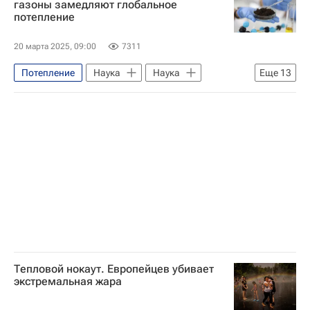
газоны замедляют глобальное
потепление
Климат
Глобальное потепление
20 марта 2025, 09:00
7311
Потепление
Наука
Наука
Еще
13
Университетская наука
Нидерланды
Апатиты
Российская академия наук
РУДН
Российский научный фонд
Химия
Россия
почва
Экология
Экология в России
Глобальное потепление
Арктика
Тепловой нокаут. Европейцев убивает
экстремальная жара