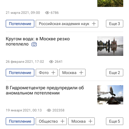
21 марта 2021, 09:00
6786
Потепление
Российская академия наук
Еще
3
Земля - РИА Наука
Кругом вода: в Москве резко
Глобальное потепление
Россия
потеплело
26 февраля 2021, 17:02
2641
Потепление
Фото
Москва
Еще
2
Городское хозяйство Москвы
Погода
В Гидрометцентре предупредили об
аномальном потеплении
19 января 2021, 00:13
202358
Потепление
Общество
Москва
Еще
5