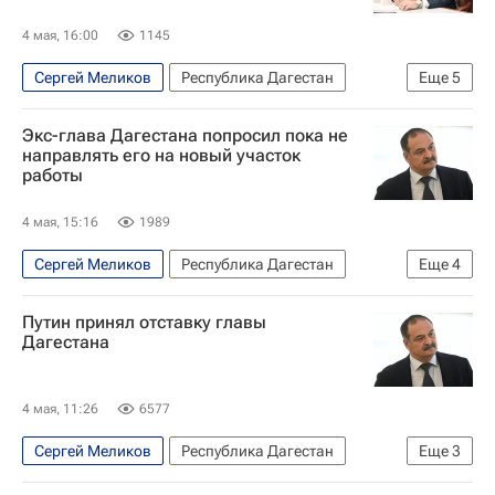
4 мая, 16:00
1145
Сергей Меликов
Республика Дагестан
Еще
5
Россия
Махачкала
Владимир Путин
Экс-глава Дагестана попросил пока не
Федор Щукин
Политика
направлять его на новый участок
работы
4 мая, 15:16
1989
Сергей Меликов
Республика Дагестан
Еще
4
Федор Щукин
Россия
Владимир Путин
Путин принял отставку главы
Политика
Дагестана
4 мая, 11:26
6577
Сергей Меликов
Республика Дагестан
Еще
3
Политика
Владимир Путин
Россия