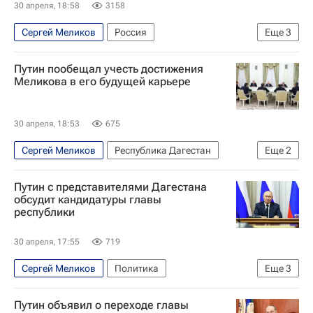
30 апреля, 18:58
3158
Сергей Меликов
Россия
Еще
3
Республика Дагестан
Политика
Путин пообещал учесть достижения
Владимир Путин
Меликова в его будущей карьере
30 апреля, 18:53
675
Сергей Меликов
Республика Дагестан
Еще
2
Россия
Владимир Путин
Путин с представителями Дагестана
обсудит кандидатуры главы
республики
30 апреля, 17:55
719
Сергей Меликов
Политика
Еще
3
Республика Дагестан
Россия
Путин объявил о переходе главы
Владимир Путин