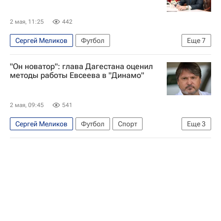
2 мая, 11:25
442
Сергей Меликов
Футбол
Еще
7
Республика Дагестан
Махачкала
"Он новатор": глава Дагестана оценил
Минеральные Воды
Шамиль Газизов
методы работы Евсеева в "Динамо"
Вадим Евсеев
Динамо Москва
РПЛ 2026-2027 (Чемпионат России по футболу)
2 мая, 09:45
541
Сергей Меликов
Футбол
Спорт
Еще
3
Республика Дагестан
Махачкала
Минеральные Воды