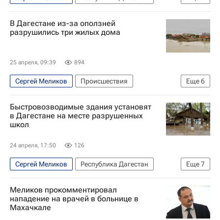
Северный Кавказ
Россия
В Дагестане из-за оползней
Наводнение в Дагестане
разрушились три жилых дома
25 апреля, 09:39
894
Сергей Меликов
Происшествия
Еще
6
Хунзахский район
Республика Дагестан
Быстровозводимые здания установят
Россия
Александр Куренков
в Дагестане на месте разрушенных
школ
МЧС России (Министерство РФ по делам гражданской обороны, чрезвычайным ситуациям и ликвидации последствий стихийных бедствий)
Наводнение в Дагестане
24 апреля, 17:50
126
Сергей Меликов
Республика Дагестан
Еще
7
Россия
Владимир Путин
Меликов прокомментировал
Наводнение в Дагестане
Школы
нападение на врачей в больнице в
Махачкале
Строительство
Инфраструктура