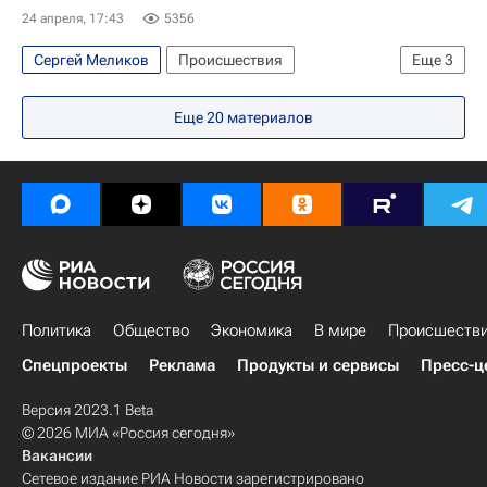
Социальная инфраструктура
24 апреля, 17:43
5356
Сергей Меликов
Происшествия
Еще
3
Республика Дагестан
Махачкала
Россия
Еще
20
материалов
Политика
Общество
Экономика
В мире
Происшеств
Спецпроекты
Реклама
Продукты и сервисы
Пресс-ц
Версия 2023.1 Beta
© 2026 МИА «Россия сегодня»
Вакансии
Сетевое издание РИА Новости зарегистрировано