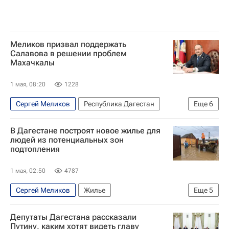
Меликов призвал поддержать
Салавова в решении проблем
Махачкалы
1 мая, 08:20
1228
Сергей Меликов
Республика Дагестан
Еще
6
Россия
Махачкала
Владимир Путин
В Дагестане построят новое жилье для
Александр Куренков
людей из потенциальных зон
подтопления
МЧС России (Министерство РФ по делам гражданской обороны, чрезвычайным ситуациям и ликвидации последствий стихийных бедствий)
Политика
1 мая, 02:50
4787
Сергей Меликов
Жилье
Еще
5
Республика Дагестан
Махачкала
Депутаты Дагестана рассказали
Минеральные Воды
Наводнение в Дагестане
Путину, каким хотят видеть главу