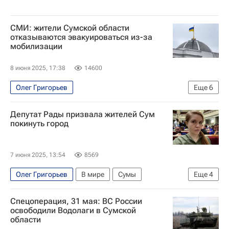
СМИ: жители Сумской области
отказываются эвакуироваться из-за
мобилизации
8 июня 2025, 17:38
14600
Олег Григорьев
Еще
6
Специальная военная операция на Украине
Депутат Рады призвала жителей Сум
В мире
Сумская область
Украина
покинуть город
Брянская область
Вооруженные силы Украины
7 июня 2025, 13:54
8569
Олег Григорьев
В мире
Сумы
Еще
4
Авдеевка
Донецкая Народная Республика
Спецоперация, 31 мая: ВС России
Верховная Рада Украины
освободили Водолаги в Сумской
области
Вооруженные силы Украины