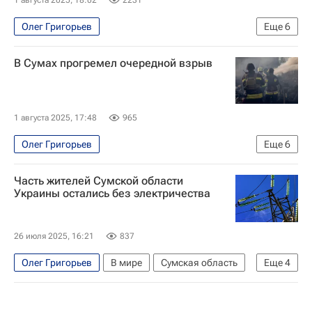
Олег Григорьев
Еще
6
Специальная военная операция на Украине
В Сумах прогремел очередной взрыв
Россия
Сумская область
Сумы
Дмитрий Песков
Вооруженные силы Украины
1 августа 2025, 17:48
965
Олег Григорьев
Еще
6
Специальная военная операция на Украине
Часть жителей Сумской области
Сумская область
Россия
Сумы
Украины остались без электричества
Дмитрий Песков
Вооруженные силы Украины
26 июля 2025, 16:21
837
Олег Григорьев
В мире
Сумская область
Еще
4
Украина
Россия
Дмитрий Песков
Вооруженные силы Украины