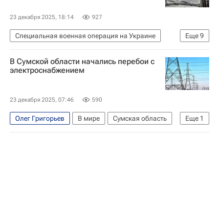
23 декабря 2025, 18:14
927
Специальная военная операция на Украине
Еще
9
Россия
Украина
Киев
Дональд Трамп
В Сумской области начались перебои с
Джо Байден
Виктор Орбан
электроснабжением
Вооруженные силы Украины
Евросоюз
Ми-24
23 декабря 2025, 07:46
590
Олег Григорьев
В мире
Сумская область
Еще
1
Украина