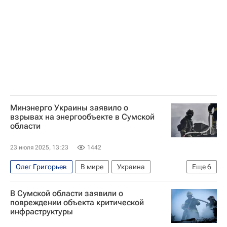
Минэнерго Украины заявило о
взрывах на энергообъекте в Сумской
области
23 июля 2025, 13:23
1442
Олег Григорьев
В мире
Украина
Еще
6
Россия
Дмитрий Песков
Сумская область
В Сумской области заявили о
Министерство энергетики РФ (Минэнерго России)
повреждении объекта критической
инфраструктуры
Укрзализныця
Украинская железная дорога