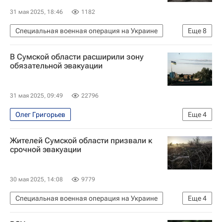
31 мая 2025, 18:46
1182
Специальная военная операция на Украине
Еще
8
Россия
Украина
Сумская область
В Сумской области расширили зону
Андрей Руденко
Дарья Морозова
обязательной эвакуации
Владимир Путин
F-16
В мире
31 мая 2025, 09:49
22796
Олег Григорьев
Еще
4
Специальная военная операция на Украине
Жителей Сумской области призвали к
Сумская область
Украина
Авдеевка
срочной эвакуации
30 мая 2025, 14:08
9779
Специальная военная операция на Украине
Еще
4
В мире
Сумская область
Украина