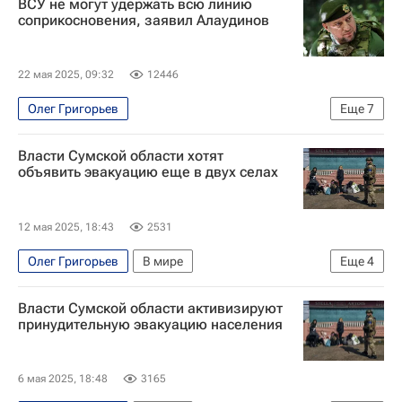
ВСУ не могут удержать всю линию
Вооруженные силы РФ
соприкосновения, заявил Алаудинов
22 мая 2025, 09:32
12446
Олег Григорьев
Еще
7
Специальная военная операция на Украине
Власти Сумской области хотят
Сумская область
Россия
Украина
объявить эвакуацию еще в двух селах
Апти Алаудинов
Вооруженные силы Украины
В мире
12 мая 2025, 18:43
2531
Олег Григорьев
В мире
Еще
4
Здоровье - Общество
Сумская область
Власти Сумской области активизируют
Украина
Россия
принудительную эвакуацию населения
6 мая 2025, 18:48
3165