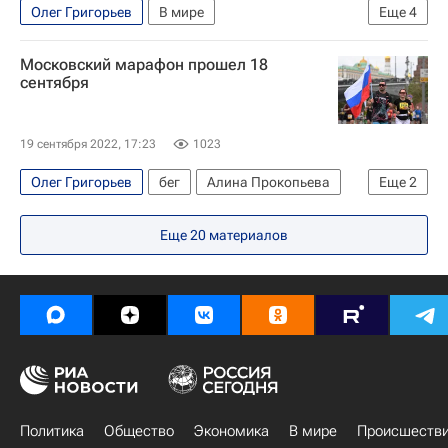
Олег Григорьев
В мире
Еще
4
Здоровье - Общество
Сумская область
Московский марафон прошел 18
Украина
Авдеевка
сентября
19 сентября 2022, 17:23
1023
Олег Григорьев
бег
Алина Прокопьева
Еще
2
Андрей Лейман
Общество
Еще
20
материалов
Политика
Общество
Экономика
В мире
Происшеств