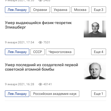
9 января 2021, 18:35
2403
Лев Ландау
Справки
Украина
Москва
Еще
3
Российская академия наук
Умер выдающийся физик-теоретик
Московский физико-технический институт
Элиашберг
Евгений Лифшиц
9 января 2021, 17:54
7531
Лев Ландау
СССР
Черноголовка
Еще
4
Российская академия наук
Умер последний из создателей первой
Владимир Ленин (Владимир Ульянов)
советской атомной бомбы
Ленинград
Институт химической физики
9 января 2021, 16:28
40141
Лев Ландау
Российская академия наук
Еще
1
Открытия - РИА Наука