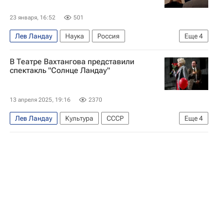
23 января, 16:52
501
Лев Ландау
Наука
Россия
Еще
4
Петр Капица
Владимир Путин
В Театре Вахтангова представили
Московский физико-технический институт
спектакль "Солнце Ландау"
Образование - Общество
13 апреля 2025, 19:16
2370
Лев Ландау
Культура
СССР
Еще
4
Юлия Рутберг
Москва
Россия
Театр имени Е. Вахтангова