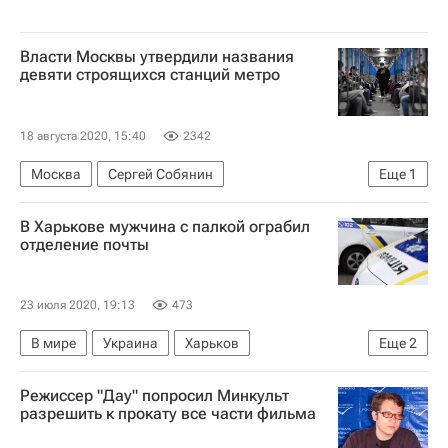
Власти Москвы утвердили названия
девяти строящихся станций метро
18 августа 2020, 15:40
2342
Москва
Сергей Собянин
Еще
1
Строительство метро в Москве
В Харькове мужчина с палкой ограбил
отделение почты
23 июля 2020, 19:13
473
В мире
Украина
Харьков
Еще
2
Харьковская область
Ситуация на Украине
Режиссер "Дау" попросил Минкульт
разрешить к прокату все части фильма