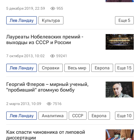
5 декабря 2019, 22:59
955
Лев Ландау
Культура
Еще
5
Владимир Мединский
Лауреаты Нобелевских премий -
Министерство культуры Российской Федерации (Минкультуры России)
выходцы из СССР и России
Теодор Курентзис
Новости культуры
Кино
7 октября 2013, 10:02
59241
Лев Ландау
Справки
Весь мир
Европа
Еще
15
Андрей Сахаров
Иосиф Бродский
Георгий Флеров – мирный ученый,
Иван Бунин
Жорес Алферов
"пробивший" атомную бомбу
Михаил Горбачев
Александр Прохоров
2 марта 2013, 10:09
7516
Иван Павлов
Борис Пастернак
Лев Ландау
Аналитика
СССР
Европа
Еще
10
Александр Солженицын
Игорь Тамм
Весь мир
Жорес Алферов
Михаил Шолохов
Андрей Гейм
Как спасти чиновника от липовой
Анатолий Александров (физик)
Нобелевская премия мира
диссертации