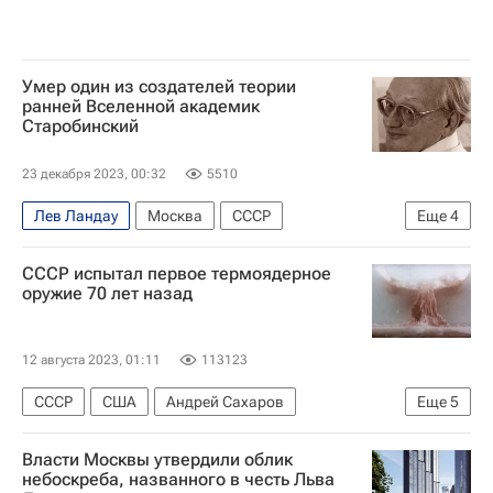
Умер один из создателей теории
ранней Вселенной академик
Старобинский
23 декабря 2023, 00:32
5510
Лев Ландау
Москва
СССР
Еще
4
Стивен Хокинг
Яков Зельдович
СССР испытал первое термоядерное
Российская академия наук
оружие 70 лет назад
Пермский государственный университет
12 августа 2023, 01:11
113123
СССР
США
Андрей Сахаров
Еще
5
Физический институт РАН
Власти Москвы утвердили облик
Курчатовский институт
небоскреба, названного в честь Льва