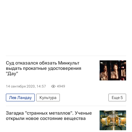
Суд отказался обязать Минкульт
выдать прокатные удостоверения
"Дау"
14 сентября 2020, 14:57
4949
Лев Ландау
Культура
Еще
5
Министерство культуры Российской Федерации (Минкультуры России)
Загадка "странных металлов". Ученые
Теодор Курентзис
Новости культуры
открыли новое состояние вещества
Илья Хржановский
Кино