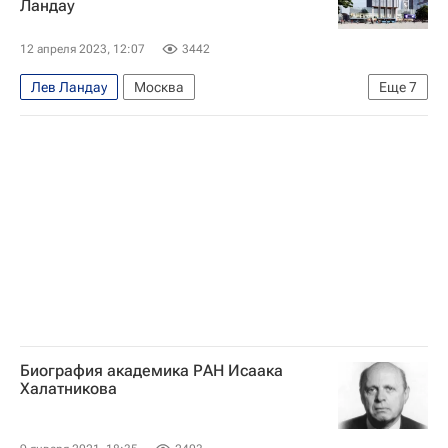
Ландау
Институт химической физики
Виталий Гинзбург
Игорь Тамм
12 апреля 2023, 12:07
3442
Лев Ландау
Москва
Еще
7
Сергей Кузнецов (архитектор)
Сумма
Capital Group
Москомархитектура
Строительство
Небоскребы
Павел Тё
Биография академика РАН Исаака
Халатникова