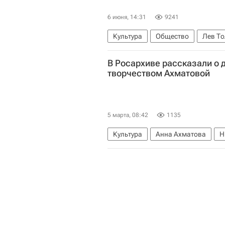
6 июня, 14:31
9241
Культура
Общество
Лев То
Александр Пушкин
Молодая г
В Росархиве рассказали о 
творчеством Ахматовой
5 марта, 08:42
1135
Культура
Анна Ахматова
Н
Оксфордский университет
Фед
Государственный Литературный м