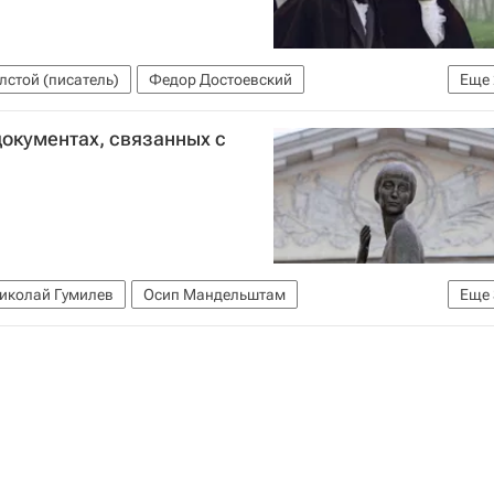
лстой (писатель)
Федор Достоевский
Еще
вардия
документах, связанных с
иколай Гумилев
Осип Мандельштам
Еще
еральное архивное агентство (Росархив)
узей