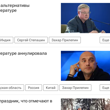
 альтернативы
тературе
Индия
Сергей Степашин
Захар Прилепин
Еще
космические системы
БРИКС
Культура
тературе аннулировала
ская область
Россия
Китай
Захар Прилепин
Еще
Культура
праздник, что отмечают в