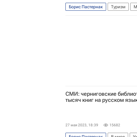
Борис Пастернак
Туризм
М
Белла Ахмадулина
Достоприм
что посмотреть
Туризм
СМИ: черниговские библиот
тысяч книг на русском язы
27 мая 2023, 18:39
15682
Борис Пастернак
В мире
У