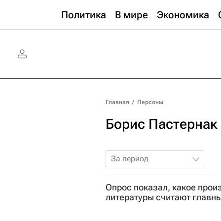
Политика
В мире
Экономика
Главная
/
Персоны
Борис Пастернак
За период
Опрос показал, какое прои
литературы считают главн