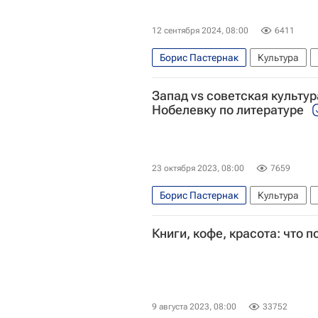
12 сентября 2024, 08:00
6411
Борис Пастернак
Культура
Российский еврейский музей толе
Запад vs советская культур
Москва
Книги
Америка
Нобелевку по литературе
23 октября 2023, 08:00
7659
Борис Пастернак
Культура
Нобелевская премия по литерату
Книги, кофе, красота: что 
Александр Солженицын
Литер
9 августа 2023, 08:00
33752