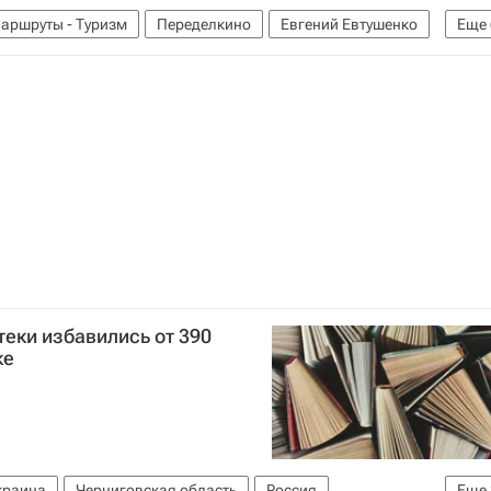
аршруты - Туризм
Переделкино
Евгений Евтушенко
Еще
ечательности
отдых в России
куда сходить
еки избавились от 390
ке
краина
Черниговская область
Россия
Еще