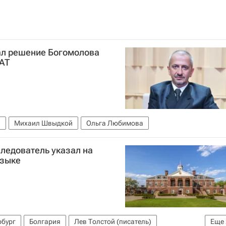
л решение Богомолова
АТ
в
Михаил Швыдкой
Ольга Любимова
ледователь указал на
языке
рбург
Болгария
Лев Толстой (писатель)
Еще