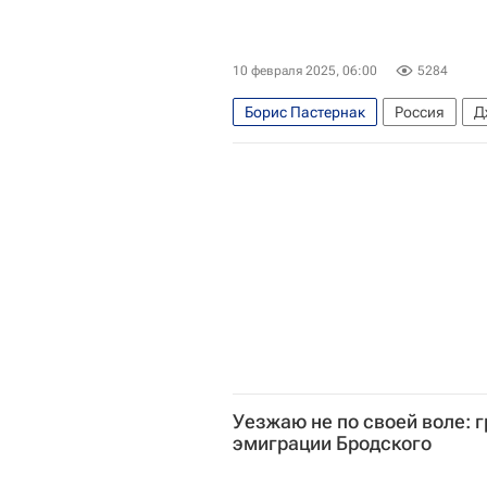
10 февраля 2025, 06:00
5284
Борис Пастернак
Россия
Д
Владимир (митрополит Кишиневс
Религиозные праздники
Какой
Уезжаю не по своей воле: 
эмиграции Бродского