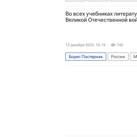
Федор Достоевский
Николай 
Во всех учебниках литерат
Великой Отечественной во
12 декабря 2025, 16:19
745
Борис Пастернак
Россия
М
Российское общество "Знание"