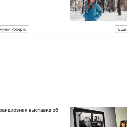
жулия Робертс
Еще
кий и всея Молдовы)
Праздники
 сегодня праздник
грандиозная выставка об