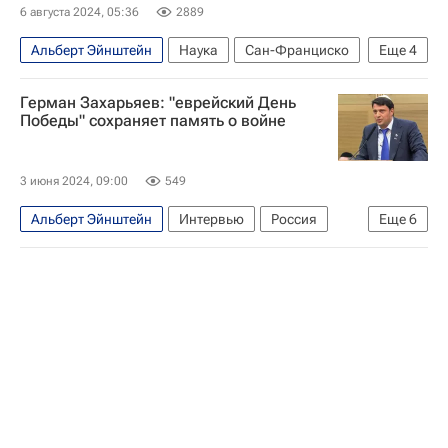
6 августа 2024, 05:36
2889
Альберт Эйнштейн
Наука
Сан-Франциско
Еще
4
Шанхай
Чикагский университет
В мире
Герман Захарьяев: "еврейский День
США
Победы" сохраняет память о войне
3 июня 2024, 09:00
549
Альберт Эйнштейн
Интервью
Россия
Еще
6
Израиль
Европа
Герман Захарьяев
ХАМАС
Евросоюз
Рабоче-крестьянская Красная армия (РККА)