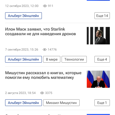
12 октября 2023, 12:00
911
Альберт Эйнштейн
Еще
14
Мы все умрём. Но это не точно
Подкаст
Илон Маск заявил, что Starlink
Объединенный институт ядерных исследований
создавали не для наведения дронов
Дубна
Наука
Космос
Космос - РИА Наука
Физика
Вселенная
7 сентября 2023, 15:26
14776
темная материя
черная дыра
галактики
Альберт Эйнштейн
В мире
Технологии
Еще
4
коллайдер
ускорители
Илон Маск
Стив Джобс
Apple
Netflix
Мишустин рассказал о книгах, которые
помогли ему полюбить математику
2 августа 2023, 18:54
3375
Альберт Эйнштейн
Михаил Мишустин
Еще
1
Россия