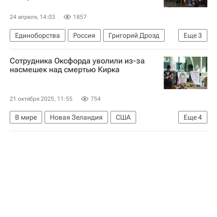
24 апреля, 14:03
1857
Единоборства
Россия
Григорий Дрозд
Еще
3
Денис Лебедев
Евгений Герасимов
Спорт
Сотрудника Оксфорда уволили из-за
насмешек над смертью Кирка
21 октября 2025, 11:55
754
В мире
Новая Зеландия
США
Еще
4
Чарли Кирк
Кэндис Оуэнс
Джасинда Ардерн
Оксфорд