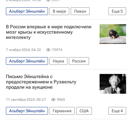
Альберт Эйнштейн
В мире
Ливан
Еще
5
Израиль
Иван Бунин
Шарль де Голль
В России впервые в мире подключили
ООН
мозг крысы к искусственному
интеллекту
Обострение ситуации между Израилем и Хезболлой — 2024
7 ноября 2024, 04:32
73974
Альберт Эйнштейн
Наука
Россия
Письмо Эйнштейна с
предостережением к Рузвельту
продали на аукционе
11 сентября 2024, 00:27
9565
Альберт Эйнштейн
Германия
США
Еще
4
Нью-Йорк (город)
Франклин Рузвельт
Microsoft Corporation
В мире