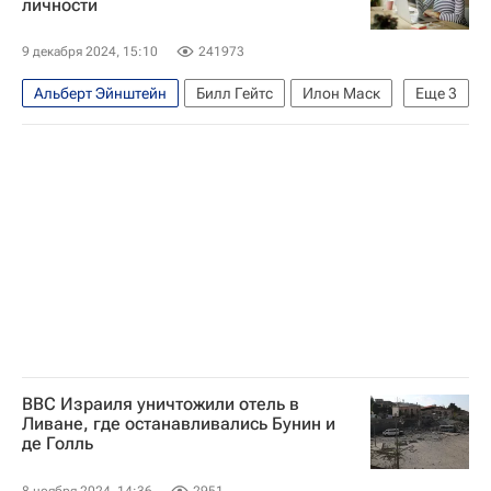
личности
9 декабря 2024, 15:10
241973
Альберт Эйнштейн
Билл Гейтс
Илон Маск
Еще
3
Tesla motors
SpaceX
Microsoft Corporation
ВВС Израиля уничтожили отель в
Ливане, где останавливались Бунин и
де Голль
8 ноября 2024, 14:36
2951