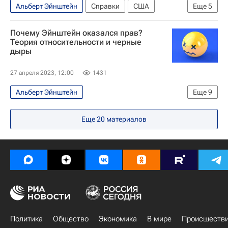
Альберт Эйнштейн
Справки
США
Еще
5
СССР
Россия
Почему Эйнштейн оказался прав?
Служба внешней разведки Российской Федерации (СВР России)
Теория относительности и черные
дыры
Гарри Трумэн
Федеральное бюро расследований США
27 апреля 2023, 12:00
1431
Альберт Эйнштейн
Еще
9
Мы все умрём. Но это не точно
Подкаст
Еще
20
материалов
Дубна
Объединенный институт ядерных исследований
Физика
Наука
Космос
Теория большого взрыва
гравитация
Политика
Общество
Экономика
В мире
Происшеств