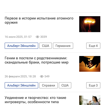
Первое в истории испытание атомного
оружия
16 июля 2025, 01:57
3039
Альберт Эйнштейн
США
Германия
Еще
4
Нью-Мексико
Франклин Рузвельт
Гении в постели с родственниками:
Эдвард Теллер
Справки
скандальные браки, потрясшие мир
26 февраля 2025, 18:28
549
Альберт Эйнштейн
Справки
США
Еще
3
Милан
Чарльз Дарвин
Мюнхен
Уединение и творчество: кто такие
интроверты, особенности типа