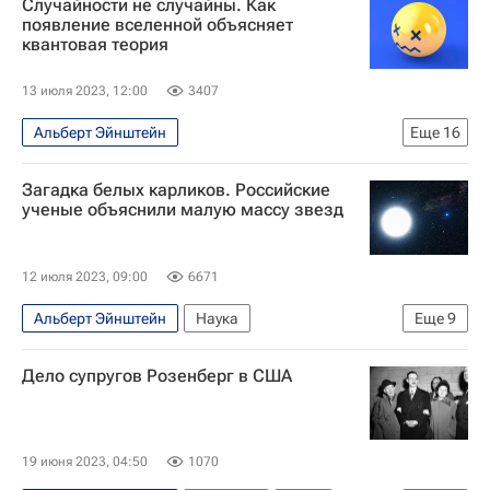
Случайности не случайны. Как
появление вселенной объясняет
квантовая теория
13 июля 2023, 12:00
3407
Альберт Эйнштейн
Еще
16
Мы все умрём. Но это не точно
Подкаст
Загадка белых карликов. Российские
Объединенный институт ядерных исследований
ученые объяснили малую массу звезд
Космос - РИА Наука
Наука
Космос
Вселенная
Физика
астрофизика
12 июля 2023, 09:00
6671
Теория большого взрыва
галактики
Альберт Эйнштейн
Наука
Еще
9
философия
Хаббл
Технологии
Дубна
Навигатор абитуриента
Космос - РИА Наука
гравитация
Дело супругов Розенберг в США
Земля
Балтийский федеральный университет
Университетская наука
Калининград
Россия
Греция
Испания
19 июня 2023, 04:50
1070