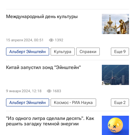
Международный день культуры
15 апреля 2024, 00:51
1392
Альберт Эйнштейн
Культура
Справки
Еще
9
Россия
США
Николай Рерих
Китай запустил зонд "Эйнштейн"
Герберт Уэллс
ЮНЕСКО
Лига Наций
ООН
Культура
Международный день культуры
9 января 2024, 12:18
1683
Альберт Эйнштейн
Космос - РИА Наука
Еще
2
Китай
Наука
"Из одного литра сделали десять". Как
решить загадку темной энергии